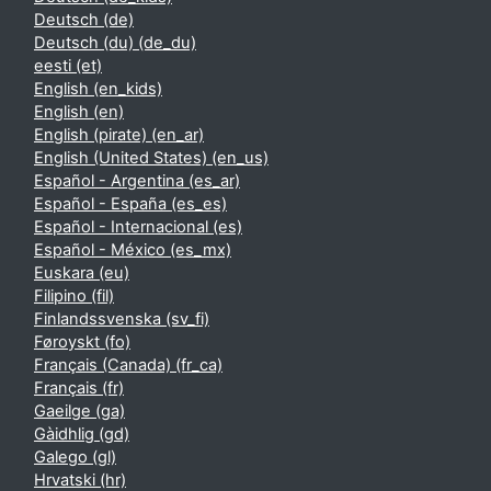
Deutsch ‎(de)‎
Deutsch (du) ‎(de_du)‎
eesti ‎(et)‎
English ‎(en_kids)‎
English ‎(en)‎
English (pirate) ‎(en_ar)‎
English (United States) ‎(en_us)‎
Español - Argentina ‎(es_ar)‎
Español - España ‎(es_es)‎
Español - Internacional ‎(es)‎
Español - México ‎(es_mx)‎
Euskara ‎(eu)‎
Filipino ‎(fil)‎
Finlandssvenska ‎(sv_fi)‎
Føroyskt ‎(fo)‎
Français (Canada) ‎(fr_ca)‎
Français ‎(fr)‎
Gaeilge ‎(ga)‎
Gàidhlig ‎(gd)‎
Galego ‎(gl)‎
Hrvatski ‎(hr)‎