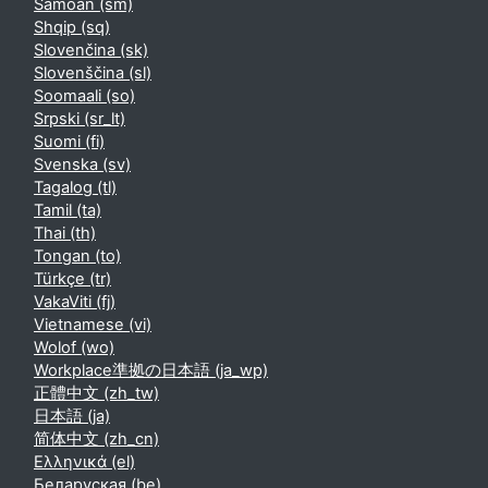
Samoan ‎(sm)‎
Shqip ‎(sq)‎
Slovenčina ‎(sk)‎
Slovenščina ‎(sl)‎
Soomaali ‎(so)‎
Srpski ‎(sr_lt)‎
Suomi ‎(fi)‎
Svenska ‎(sv)‎
Tagalog ‎(tl)‎
Tamil ‎(ta)‎
Thai ‎(th)‎
Tongan ‎(to)‎
Türkçe ‎(tr)‎
VakaViti ‎(fj)‎
Vietnamese ‎(vi)‎
Wolof ‎(wo)‎
Workplace準拠の日本語 ‎(ja_wp)‎
正體中文 ‎(zh_tw)‎
日本語 ‎(ja)‎
简体中文 ‎(zh_cn)‎
Ελληνικά ‎(el)‎
Беларуская ‎(be)‎