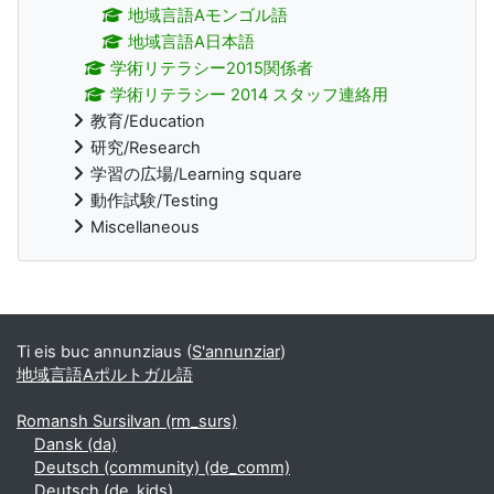
地域言語Aモンゴル語
地域言語A日本語
学術リテラシー2015関係者
学術リテラシー 2014 スタッフ連絡用
教育/Education
研究/Research
学習の広場/Learning square
動作試験/Testing
Miscellaneous
Supplementary blocks
Ti eis buc annunziaus (
S'annunziar
)
地域言語Aポルトガル語
Romansh Sursilvan ‎(rm_surs)‎
Dansk ‎(da)‎
Deutsch (community) ‎(de_comm)‎
Deutsch ‎(de_kids)‎