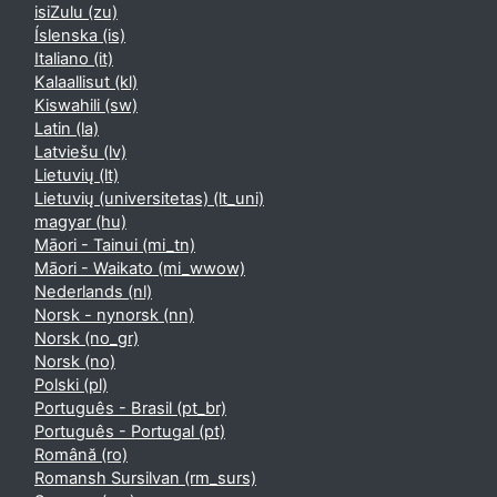
isiZulu ‎(zu)‎
Íslenska ‎(is)‎
Italiano ‎(it)‎
Kalaallisut ‎(kl)‎
Kiswahili ‎(sw)‎
Latin ‎(la)‎
Latviešu ‎(lv)‎
Lietuvių ‎(lt)‎
Lietuvių (universitetas) ‎(lt_uni)‎
magyar ‎(hu)‎
Māori - Tainui ‎(mi_tn)‎
Māori - Waikato ‎(mi_wwow)‎
Nederlands ‎(nl)‎
Norsk - nynorsk ‎(nn)‎
Norsk ‎(no_gr)‎
Norsk ‎(no)‎
Polski ‎(pl)‎
Português - Brasil ‎(pt_br)‎
Português - Portugal ‎(pt)‎
Română ‎(ro)‎
Romansh Sursilvan ‎(rm_surs)‎