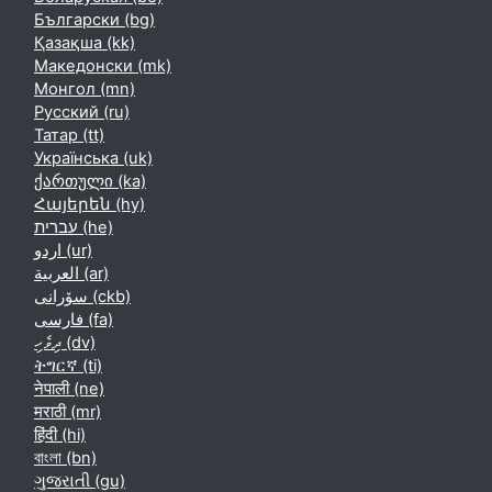
Български ‎(bg)‎
Қазақша ‎(kk)‎
Македонски ‎(mk)‎
Монгол ‎(mn)‎
Русский ‎(ru)‎
Татар ‎(tt)‎
Українська ‎(uk)‎
ქართული ‎(ka)‎
Հայերեն ‎(hy)‎
עברית ‎(he)‎
اردو ‎(ur)‎
العربية ‎(ar)‎
سۆرانی ‎(ckb)‎
فارسی ‎(fa)‎
ދިވެހި ‎(dv)‎
ትግርኛ ‎(ti)‎
नेपाली ‎(ne)‎
मराठी ‎(mr)‎
हिंदी ‎(hi)‎
বাংলা ‎(bn)‎
ગુજરાતી ‎(gu)‎