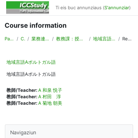
Surseglir tiel cuntegn da basa
Ti eis buc annunziaus (
S'annunziar
)
Course information
Partenza
Cuors
業務連絡/Backyard
教務課：授業計画，時間割作成
地域言語Aポルトガル語
Resumaziun
地域言語Aポルトガル語
地域言語Aポルトガル語
教師/Teacher:
A 和泉 悦子
教師/Teacher:
A 村田 淳
教師/Teacher:
A 菊地 朝美
Blocks
Surseglir Navigaziun
Navigaziun