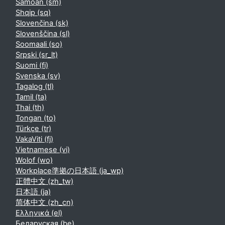
Samoan ‎(sm)‎
Shqip ‎(sq)‎
Slovenčina ‎(sk)‎
Slovenščina ‎(sl)‎
Soomaali ‎(so)‎
Srpski ‎(sr_lt)‎
Suomi ‎(fi)‎
Svenska ‎(sv)‎
Tagalog ‎(tl)‎
Tamil ‎(ta)‎
Thai ‎(th)‎
Tongan ‎(to)‎
Türkçe ‎(tr)‎
VakaViti ‎(fj)‎
Vietnamese ‎(vi)‎
Wolof ‎(wo)‎
Workplace準拠の日本語 ‎(ja_wp)‎
正體中文 ‎(zh_tw)‎
日本語 ‎(ja)‎
简体中文 ‎(zh_cn)‎
Ελληνικά ‎(el)‎
Беларуская ‎(be)‎