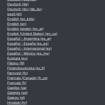
Deutsch ‎(de)‎
Deutsch (du) ‎(de_du)‎
eesti ‎(et)‎
English ‎(en_kids)‎
English ‎(en)‎
English (pirate) ‎(en_ar)‎
English (United States) ‎(en_us)‎
Español - Argentina ‎(es_ar)‎
Español - España ‎(es_es)‎
Español - Internacional ‎(es)‎
Español - México ‎(es_mx)‎
Euskara ‎(eu)‎
Filipino ‎(fil)‎
Finlandssvenska ‎(sv_fi)‎
Føroyskt ‎(fo)‎
Français (Canada) ‎(fr_ca)‎
Français ‎(fr)‎
Gaeilge ‎(ga)‎
Gàidhlig ‎(gd)‎
Galego ‎(gl)‎
Hrvatski ‎(hr)‎