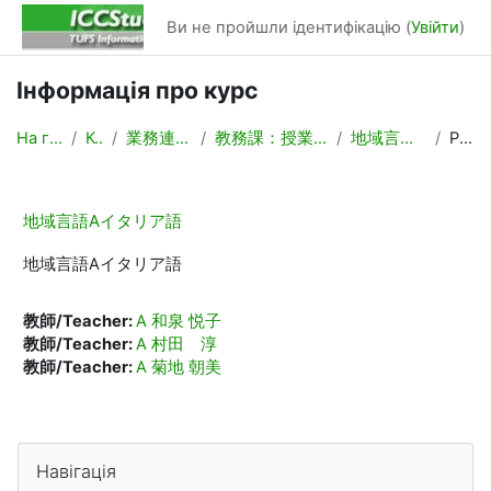
Перейти до головного вмісту
Ви не пройшли ідентифікацію (
Увійти
)
Інформація про курс
На головну
Курси
業務連絡/Backyard
教務課：授業計画，時間割作成
地域言語Aイタリア語
Резюме
地域言語Aイタリア語
地域言語Aイタリア語
教師/Teacher:
A 和泉 悦子
教師/Teacher:
A 村田 淳
教師/Teacher:
A 菊地 朝美
Блоки
Пропустити Навігація
Навігація