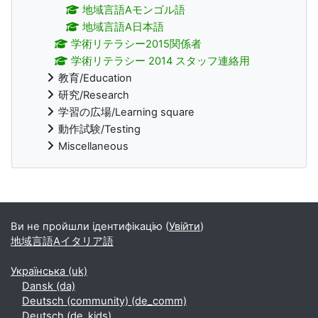
地域言語Aモンゴル語
地域言語A日本語
学術リテラシー2015関係者
学術リテラシー 2014 スタッフ連絡用
教育/Education
研究/Research
学習の広場/Learning square
動作試験/Testing
Miscellaneous
Додаткові блоки
Ви не пройшли ідентифікацію (
Увійти
)
地域言語Aイタリア語
Українська ‎(uk)‎
Dansk ‎(da)‎
Deutsch (community) ‎(de_comm)‎
Deutsch ‎(de_kids)‎