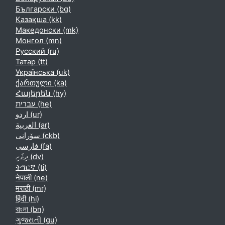
Български ‎(bg)‎
Қазақша ‎(kk)‎
Македонски ‎(mk)‎
Монгол ‎(mn)‎
Русский ‎(ru)‎
Татар ‎(tt)‎
Українська ‎(uk)‎
ქართული ‎(ka)‎
Հայերեն ‎(hy)‎
עברית ‎(he)‎
اردو ‎(ur)‎
العربية ‎(ar)‎
سۆرانی ‎(ckb)‎
فارسی ‎(fa)‎
ދިވެހި ‎(dv)‎
ትግርኛ ‎(ti)‎
नेपाली ‎(ne)‎
मराठी ‎(mr)‎
हिंदी ‎(hi)‎
বাংলা ‎(bn)‎
ગુજરાતી ‎(gu)‎