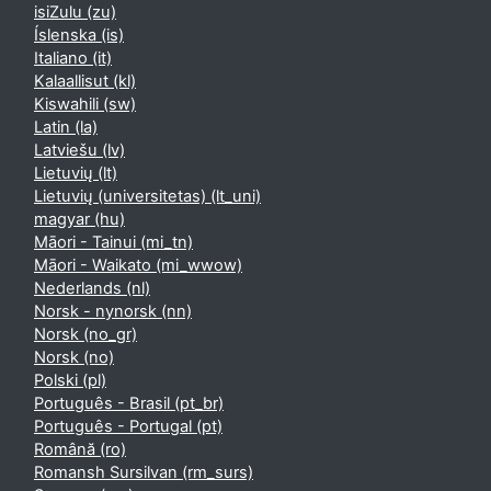
isiZulu ‎(zu)‎
Íslenska ‎(is)‎
Italiano ‎(it)‎
Kalaallisut ‎(kl)‎
Kiswahili ‎(sw)‎
Latin ‎(la)‎
Latviešu ‎(lv)‎
Lietuvių ‎(lt)‎
Lietuvių (universitetas) ‎(lt_uni)‎
magyar ‎(hu)‎
Māori - Tainui ‎(mi_tn)‎
Māori - Waikato ‎(mi_wwow)‎
Nederlands ‎(nl)‎
Norsk - nynorsk ‎(nn)‎
Norsk ‎(no_gr)‎
Norsk ‎(no)‎
Polski ‎(pl)‎
Português - Brasil ‎(pt_br)‎
Português - Portugal ‎(pt)‎
Română ‎(ro)‎
Romansh Sursilvan ‎(rm_surs)‎