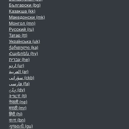
Български ‎(bg)‎
Қазақша ‎(kk)‎
Македонски ‎(mk)‎
Монгол ‎(mn)‎
Русский ‎(ru)‎
Татар ‎(tt)‎
Українська ‎(uk)‎
ქართული ‎(ka)‎
Հայերեն ‎(hy)‎
עברית ‎(he)‎
اردو ‎(ur)‎
العربية ‎(ar)‎
سۆرانی ‎(ckb)‎
فارسی ‎(fa)‎
ދިވެހި ‎(dv)‎
ትግርኛ ‎(ti)‎
नेपाली ‎(ne)‎
मराठी ‎(mr)‎
हिंदी ‎(hi)‎
বাংলা ‎(bn)‎
ગુજરાતી ‎(gu)‎