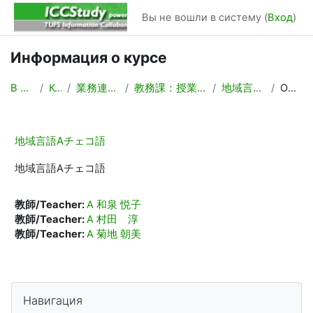
Перейти к основному содержанию
Вы не вошли в систему (
Вход
)
Информация о курсе
В начало
Курсы
業務連絡/Backyard
教務課：授業計画，時間割作成
地域言語Aチェコ語
Описание
地域言語Aチェコ語
地域言語Aチェコ語
教師/Teacher:
A 和泉 悦子
教師/Teacher:
A 村田 淳
教師/Teacher:
A 菊地 朝美
Блоки
Пропустить Навигация
Навигация