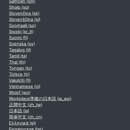
Samoan ‎(sm)‎
Shqip ‎(sq)‎
Slovenčina ‎(sk)‎
Slovenščina ‎(sl)‎
Soomaali ‎(so)‎
Srpski ‎(sr_lt)‎
Suomi ‎(fi)‎
Svenska ‎(sv)‎
Tagalog ‎(tl)‎
Tamil ‎(ta)‎
Thai ‎(th)‎
Tongan ‎(to)‎
Türkçe ‎(tr)‎
VakaViti ‎(fj)‎
Vietnamese ‎(vi)‎
Wolof ‎(wo)‎
Workplace準拠の日本語 ‎(ja_wp)‎
正體中文 ‎(zh_tw)‎
日本語 ‎(ja)‎
简体中文 ‎(zh_cn)‎
Ελληνικά ‎(el)‎
Беларуская ‎(be)‎