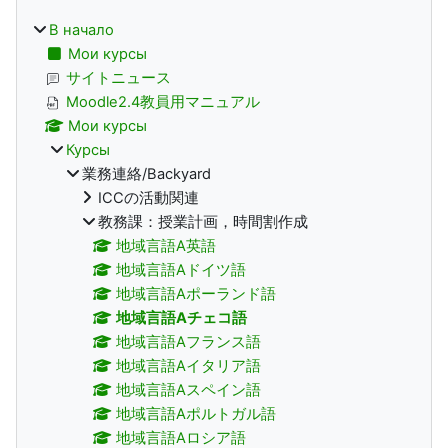
В начало
Мои курсы
サイトニュース
Moodle2.4教員用マニュアル
Мои курсы
Курсы
業務連絡/Backyard
ICCの活動関連
教務課：授業計画，時間割作成
地域言語A英語
地域言語Aドイツ語
地域言語Aポーランド語
地域言語Aチェコ語
地域言語Aフランス語
地域言語Aイタリア語
地域言語Aスペイン語
地域言語Aポルトガル語
地域言語Aロシア語