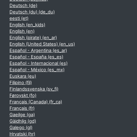
Deutsch ‎(de)‎
Deutsch (du) ‎(de_du)‎
eesti ‎(et)‎
English ‎(en_kids)‎
English ‎(en)‎
English (pirate) ‎(en_ar)‎
English (United States) ‎(en_us)‎
Español - Argentina ‎(es_ar)‎
Español - España ‎(es_es)‎
Español - Internacional ‎(es)‎
Español - México ‎(es_mx)‎
Euskara ‎(eu)‎
Filipino ‎(fil)‎
Finlandssvenska ‎(sv_fi)‎
Føroyskt ‎(fo)‎
Français (Canada) ‎(fr_ca)‎
Français ‎(fr)‎
Gaeilge ‎(ga)‎
Gàidhlig ‎(gd)‎
Galego ‎(gl)‎
Hrvatski ‎(hr)‎