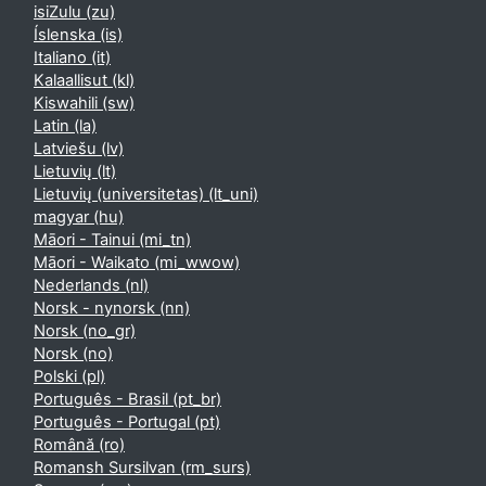
isiZulu ‎(zu)‎
Íslenska ‎(is)‎
Italiano ‎(it)‎
Kalaallisut ‎(kl)‎
Kiswahili ‎(sw)‎
Latin ‎(la)‎
Latviešu ‎(lv)‎
Lietuvių ‎(lt)‎
Lietuvių (universitetas) ‎(lt_uni)‎
magyar ‎(hu)‎
Māori - Tainui ‎(mi_tn)‎
Māori - Waikato ‎(mi_wwow)‎
Nederlands ‎(nl)‎
Norsk - nynorsk ‎(nn)‎
Norsk ‎(no_gr)‎
Norsk ‎(no)‎
Polski ‎(pl)‎
Português - Brasil ‎(pt_br)‎
Português - Portugal ‎(pt)‎
Română ‎(ro)‎
Romansh Sursilvan ‎(rm_surs)‎