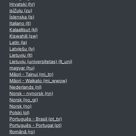
Hrvatski ‎(hr)‎
isiZulu ‎(zu)‎
Íslenska ‎(is)‎
Italiano ‎(it)‎
Kalaallisut ‎(kl)‎
Kiswahili ‎(sw)‎
Latin ‎(la)‎
Latviešu ‎(lv)‎
Lietuvių ‎(lt)‎
Lietuvių (universitetas) ‎(lt_uni)‎
magyar ‎(hu)‎
Māori - Tainui ‎(mi_tn)‎
Māori - Waikato ‎(mi_wwow)‎
Nederlands ‎(nl)‎
Norsk - nynorsk ‎(nn)‎
Norsk ‎(no_gr)‎
Norsk ‎(no)‎
Polski ‎(pl)‎
Português - Brasil ‎(pt_br)‎
Português - Portugal ‎(pt)‎
Română ‎(ro)‎