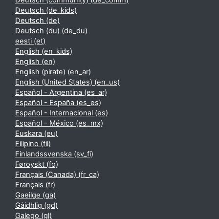
Deutsch (community) ‎(de_comm)‎
Deutsch ‎(de_kids)‎
Deutsch ‎(de)‎
Deutsch (du) ‎(de_du)‎
eesti ‎(et)‎
English ‎(en_kids)‎
English ‎(en)‎
English (pirate) ‎(en_ar)‎
English (United States) ‎(en_us)‎
Español - Argentina ‎(es_ar)‎
Español - España ‎(es_es)‎
Español - Internacional ‎(es)‎
Español - México ‎(es_mx)‎
Euskara ‎(eu)‎
Filipino ‎(fil)‎
Finlandssvenska ‎(sv_fi)‎
Føroyskt ‎(fo)‎
Français (Canada) ‎(fr_ca)‎
Français ‎(fr)‎
Gaeilge ‎(ga)‎
Gàidhlig ‎(gd)‎
Galego ‎(gl)‎