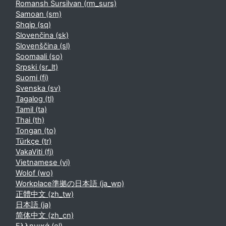
Romansh Sursilvan ‎(rm_surs)‎
Samoan ‎(sm)‎
Shqip ‎(sq)‎
Slovenčina ‎(sk)‎
Slovenščina ‎(sl)‎
Soomaali ‎(so)‎
Srpski ‎(sr_lt)‎
Suomi ‎(fi)‎
Svenska ‎(sv)‎
Tagalog ‎(tl)‎
Tamil ‎(ta)‎
Thai ‎(th)‎
Tongan ‎(to)‎
Türkçe ‎(tr)‎
VakaViti ‎(fj)‎
Vietnamese ‎(vi)‎
Wolof ‎(wo)‎
Workplace準拠の日本語 ‎(ja_wp)‎
正體中文 ‎(zh_tw)‎
日本語 ‎(ja)‎
简体中文 ‎(zh_cn)‎