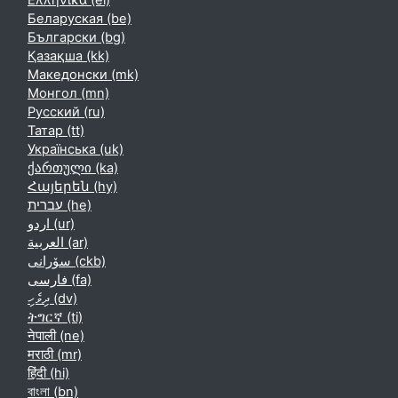
Ελληνικά ‎(el)‎
Беларуская ‎(be)‎
Български ‎(bg)‎
Қазақша ‎(kk)‎
Македонски ‎(mk)‎
Монгол ‎(mn)‎
Русский ‎(ru)‎
Татар ‎(tt)‎
Українська ‎(uk)‎
ქართული ‎(ka)‎
Հայերեն ‎(hy)‎
עברית ‎(he)‎
اردو ‎(ur)‎
العربية ‎(ar)‎
سۆرانی ‎(ckb)‎
فارسی ‎(fa)‎
ދިވެހި ‎(dv)‎
ትግርኛ ‎(ti)‎
नेपाली ‎(ne)‎
मराठी ‎(mr)‎
हिंदी ‎(hi)‎
বাংলা ‎(bn)‎