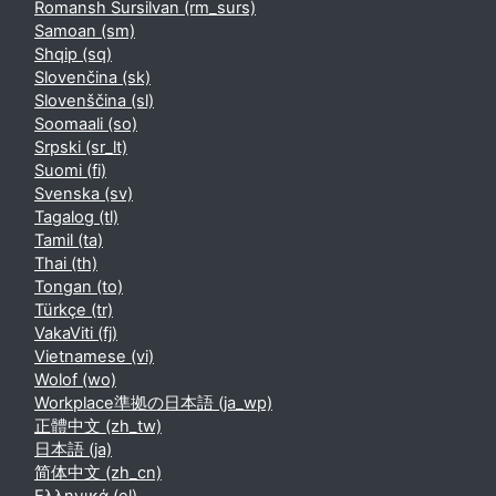
Romansh Sursilvan ‎(rm_surs)‎
Samoan ‎(sm)‎
Shqip ‎(sq)‎
Slovenčina ‎(sk)‎
Slovenščina ‎(sl)‎
Soomaali ‎(so)‎
Srpski ‎(sr_lt)‎
Suomi ‎(fi)‎
Svenska ‎(sv)‎
Tagalog ‎(tl)‎
Tamil ‎(ta)‎
Thai ‎(th)‎
Tongan ‎(to)‎
Türkçe ‎(tr)‎
VakaViti ‎(fj)‎
Vietnamese ‎(vi)‎
Wolof ‎(wo)‎
Workplace準拠の日本語 ‎(ja_wp)‎
正體中文 ‎(zh_tw)‎
日本語 ‎(ja)‎
简体中文 ‎(zh_cn)‎