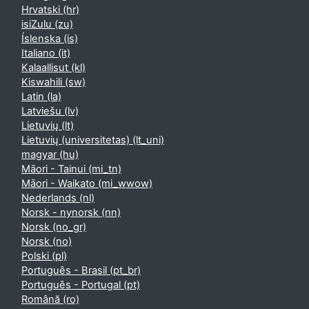
Hrvatski ‎(hr)‎
isiZulu ‎(zu)‎
Íslenska ‎(is)‎
Italiano ‎(it)‎
Kalaallisut ‎(kl)‎
Kiswahili ‎(sw)‎
Latin ‎(la)‎
Latviešu ‎(lv)‎
Lietuvių ‎(lt)‎
Lietuvių (universitetas) ‎(lt_uni)‎
magyar ‎(hu)‎
Māori - Tainui ‎(mi_tn)‎
Māori - Waikato ‎(mi_wwow)‎
Nederlands ‎(nl)‎
Norsk - nynorsk ‎(nn)‎
Norsk ‎(no_gr)‎
Norsk ‎(no)‎
Polski ‎(pl)‎
Português - Brasil ‎(pt_br)‎
Português - Portugal ‎(pt)‎
Română ‎(ro)‎