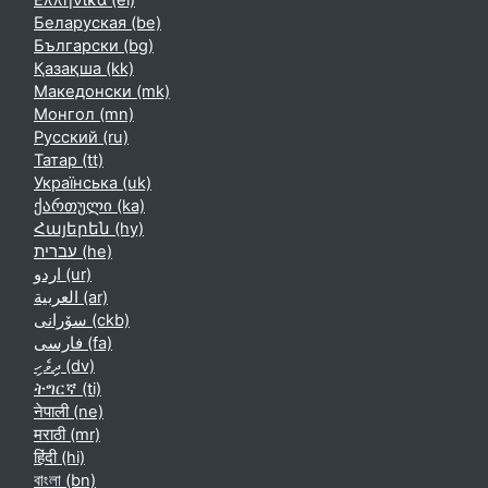
Ελληνικά ‎(el)‎
Беларуская ‎(be)‎
Български ‎(bg)‎
Қазақша ‎(kk)‎
Македонски ‎(mk)‎
Монгол ‎(mn)‎
Русский ‎(ru)‎
Татар ‎(tt)‎
Українська ‎(uk)‎
ქართული ‎(ka)‎
Հայերեն ‎(hy)‎
עברית ‎(he)‎
اردو ‎(ur)‎
العربية ‎(ar)‎
سۆرانی ‎(ckb)‎
فارسی ‎(fa)‎
ދިވެހި ‎(dv)‎
ትግርኛ ‎(ti)‎
नेपाली ‎(ne)‎
मराठी ‎(mr)‎
हिंदी ‎(hi)‎
বাংলা ‎(bn)‎