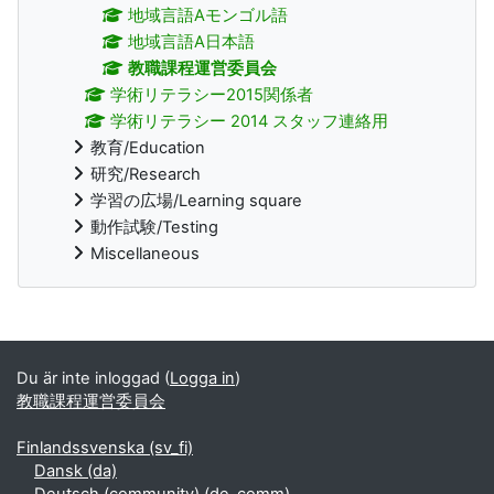
地域言語Aモンゴル語
地域言語A日本語
教職課程運営委員会
学術リテラシー2015関係者
学術リテラシー 2014 スタッフ連絡用
教育/Education
研究/Research
学習の広場/Learning square
動作試験/Testing
Miscellaneous
Kompletterande block
Du är inte inloggad (
Logga in
)
教職課程運営委員会
Finlandssvenska ‎(sv_fi)‎
Dansk ‎(da)‎