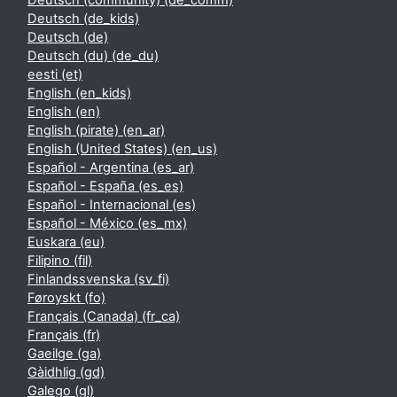
Deutsch (community) ‎(de_comm)‎
Deutsch ‎(de_kids)‎
Deutsch ‎(de)‎
Deutsch (du) ‎(de_du)‎
eesti ‎(et)‎
English ‎(en_kids)‎
English ‎(en)‎
English (pirate) ‎(en_ar)‎
English (United States) ‎(en_us)‎
Español - Argentina ‎(es_ar)‎
Español - España ‎(es_es)‎
Español - Internacional ‎(es)‎
Español - México ‎(es_mx)‎
Euskara ‎(eu)‎
Filipino ‎(fil)‎
Finlandssvenska ‎(sv_fi)‎
Føroyskt ‎(fo)‎
Français (Canada) ‎(fr_ca)‎
Français ‎(fr)‎
Gaeilge ‎(ga)‎
Gàidhlig ‎(gd)‎
Galego ‎(gl)‎