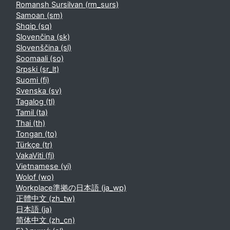
Romansh Sursilvan ‎(rm_surs)‎
Samoan ‎(sm)‎
Shqip ‎(sq)‎
Slovenčina ‎(sk)‎
Slovenščina ‎(sl)‎
Soomaali ‎(so)‎
Srpski ‎(sr_lt)‎
Suomi ‎(fi)‎
Svenska ‎(sv)‎
Tagalog ‎(tl)‎
Tamil ‎(ta)‎
Thai ‎(th)‎
Tongan ‎(to)‎
Türkçe ‎(tr)‎
VakaViti ‎(fj)‎
Vietnamese ‎(vi)‎
Wolof ‎(wo)‎
Workplace準拠の日本語 ‎(ja_wp)‎
正體中文 ‎(zh_tw)‎
日本語 ‎(ja)‎
简体中文 ‎(zh_cn)‎