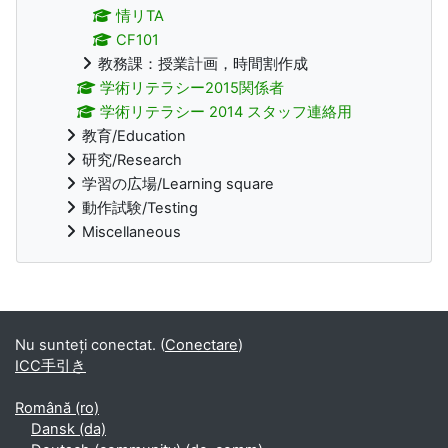
情リTA
CF101
教務課：授業計画，時間割作成
学術リテラシー2015関係者
学術リテラシー 2014 スタッフ連絡用
教育/Education
研究/Research
学習の広場/Learning square
動作試験/Testing
Miscellaneous
Supplementary blocks
Nu sunteți conectat. (
Conectare
)
ICC手引き
Română ‎(ro)‎
Dansk ‎(da)‎