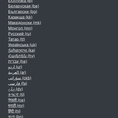
Ελληνικά ‎(el)‎
Беларуская ‎(be)‎
Български ‎(bg)‎
Қазақша ‎(kk)‎
Македонски ‎(mk)‎
Монгол ‎(mn)‎
Русский ‎(ru)‎
Татар ‎(tt)‎
Українська ‎(uk)‎
ქართული ‎(ka)‎
Հայերեն ‎(hy)‎
עברית ‎(he)‎
اردو ‎(ur)‎
العربية ‎(ar)‎
سۆرانی ‎(ckb)‎
فارسی ‎(fa)‎
ދިވެހި ‎(dv)‎
ትግርኛ ‎(ti)‎
नेपाली ‎(ne)‎
मराठी ‎(mr)‎
हिंदी ‎(hi)‎
বাংলা ‎(bn)‎