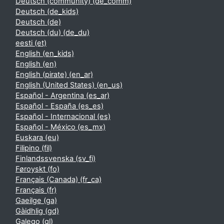
Deutsch (community) ‎(de_comm)‎
Deutsch ‎(de_kids)‎
Deutsch ‎(de)‎
Deutsch (du) ‎(de_du)‎
eesti ‎(et)‎
English ‎(en_kids)‎
English ‎(en)‎
English (pirate) ‎(en_ar)‎
English (United States) ‎(en_us)‎
Español - Argentina ‎(es_ar)‎
Español - España ‎(es_es)‎
Español - Internacional ‎(es)‎
Español - México ‎(es_mx)‎
Euskara ‎(eu)‎
Filipino ‎(fil)‎
Finlandssvenska ‎(sv_fi)‎
Føroyskt ‎(fo)‎
Français (Canada) ‎(fr_ca)‎
Français ‎(fr)‎
Gaeilge ‎(ga)‎
Gàidhlig ‎(gd)‎
Galego ‎(gl)‎