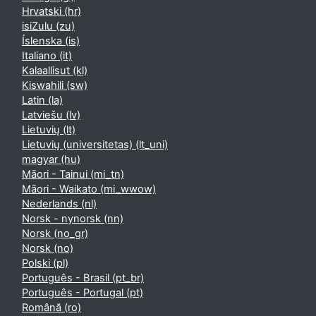
Hrvatski ‎(hr)‎
isiZulu ‎(zu)‎
Íslenska ‎(is)‎
Italiano ‎(it)‎
Kalaallisut ‎(kl)‎
Kiswahili ‎(sw)‎
Latin ‎(la)‎
Latviešu ‎(lv)‎
Lietuvių ‎(lt)‎
Lietuvių (universitetas) ‎(lt_uni)‎
magyar ‎(hu)‎
Māori - Tainui ‎(mi_tn)‎
Māori - Waikato ‎(mi_wwow)‎
Nederlands ‎(nl)‎
Norsk - nynorsk ‎(nn)‎
Norsk ‎(no_gr)‎
Norsk ‎(no)‎
Polski ‎(pl)‎
Português - Brasil ‎(pt_br)‎
Português - Portugal ‎(pt)‎
Română ‎(ro)‎