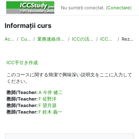
Sari la conţinutul principal
Nu sunteți conectat. (
Conectare
)
Informații curs
Acasă
Cursuri
業務連絡/Backyard
ICCの活動関連
ICC手引き
Rezumat
ICC手引き作成
このコースに関する簡潔で興味深い説明文をここに入力して
ください。
教師/Teacher:
A 今井 健二
教師/Teacher:
F 佐野洋
教師/Teacher:
F 望月源
教師/Teacher:
F 鈴木 義一
Blocuri
Omite Meniu principal