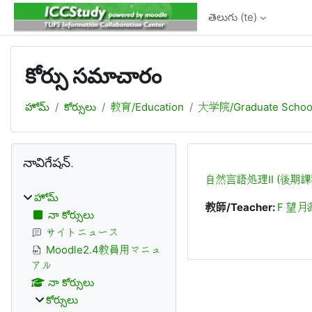
ప్రధాన కంటెంటుకు వెళ్ళు
తెలుగు ‎(te)‎
కోర్సు సమాచారం
హోమ్
కోర్సులు
教育/Education
大学院/Graduate Schoo
బ్లాకులు
నావిగేషన్. ను తప్పించు
నావిగేషన్.
自然言語処理II (後期課程
హోమ్
教師/Teacher:
F 望月
నా కోర్సులు
サイトニュース
Moodle2.4教員用マニュ
アル
నా కోర్సులు
కోర్సులు