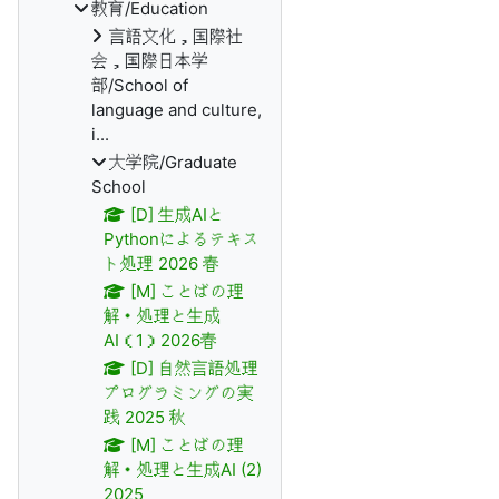
教育/Education
言語文化，国際社
会，国際日本学
部/School of
language and culture,
i...
大学院/Graduate
School
[D] 生成AIと
Pythonによるテキス
ト処理 2026 春
[M] ことばの理
解・処理と生成
AI（1）2026春
[D] 自然言語処理
プログラミングの実
践 2025 秋
[M] ことばの理
解・処理と生成AI (2)
2025