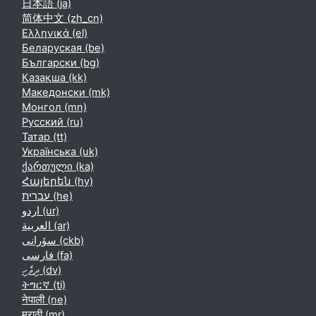
日本語 ‎(ja)‎
简体中文 ‎(zh_cn)‎
Ελληνικά ‎(el)‎
Беларуская ‎(be)‎
Български ‎(bg)‎
Қазақша ‎(kk)‎
Македонски ‎(mk)‎
Монгол ‎(mn)‎
Русский ‎(ru)‎
Татар ‎(tt)‎
Українська ‎(uk)‎
ქართული ‎(ka)‎
Հայերեն ‎(hy)‎
עברית ‎(he)‎
اردو ‎(ur)‎
العربية ‎(ar)‎
سۆرانی ‎(ckb)‎
فارسی ‎(fa)‎
ދިވެހި ‎(dv)‎
ትግርኛ ‎(ti)‎
नेपाली ‎(ne)‎
मराठी ‎(mr)‎