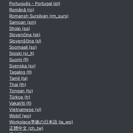
Português - Portugal ‎(pt)‎
Română ‎(ro)‎
Romansh Sursilvan ‎(rm_surs)‎
Samoan ‎(sm)‎
Shqip ‎(sq)‎
Slovenčina ‎(sk)‎
Slovenščina ‎(sl)‎
Soomaali ‎(so)‎
Srpski ‎(sr_lt)‎
Suomi ‎(fi)‎
Svenska ‎(sv)‎
Tagalog ‎(tl)‎
Tamil ‎(ta)‎
Thai ‎(th)‎
Tongan ‎(to)‎
Türkçe ‎(tr)‎
VakaViti ‎(fj)‎
Vietnamese ‎(vi)‎
Wolof ‎(wo)‎
Workplace準拠の日本語 ‎(ja_wp)‎
正體中文 ‎(zh_tw)‎