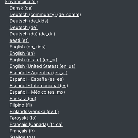
Slovenščina ‎(sl)‎
Dansk ‎(da)‎
Deutsch (community) ‎(de_comm)‎
Deutsch ‎(de_kids)‎
Deutsch ‎(de)‎
Deutsch (du) ‎(de_du)‎
eesti ‎(et)‎
English ‎(en_kids)‎
English ‎(en)‎
English (pirate) ‎(en_ar)‎
English (United States) ‎(en_us)‎
Español - Argentina ‎(es_ar)‎
Español - España ‎(es_es)‎
Español - Internacional ‎(es)‎
Español - México ‎(es_mx)‎
Euskara ‎(eu)‎
Filipino ‎(fil)‎
Finlandssvenska ‎(sv_fi)‎
Føroyskt ‎(fo)‎
Français (Canada) ‎(fr_ca)‎
Français ‎(fr)‎
Gaeilge ‎(ga)‎