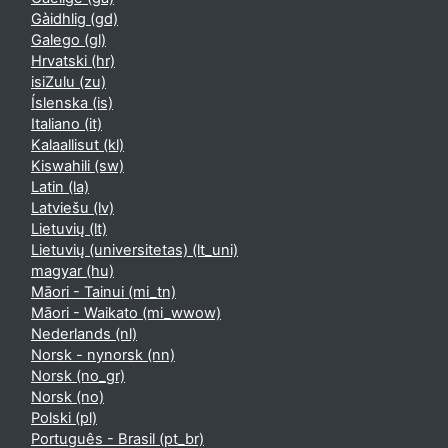
Gàidhlig ‎(gd)‎
Galego ‎(gl)‎
Hrvatski ‎(hr)‎
isiZulu ‎(zu)‎
Íslenska ‎(is)‎
Italiano ‎(it)‎
Kalaallisut ‎(kl)‎
Kiswahili ‎(sw)‎
Latin ‎(la)‎
Latviešu ‎(lv)‎
Lietuvių ‎(lt)‎
Lietuvių (universitetas) ‎(lt_uni)‎
magyar ‎(hu)‎
Māori - Tainui ‎(mi_tn)‎
Māori - Waikato ‎(mi_wwow)‎
Nederlands ‎(nl)‎
Norsk - nynorsk ‎(nn)‎
Norsk ‎(no_gr)‎
Norsk ‎(no)‎
Polski ‎(pl)‎
Português - Brasil ‎(pt_br)‎