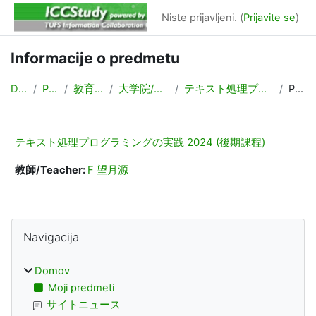
Preskoči na glavno vsebino
Niste prijavljeni. (
Prijavite se
)
Informacije o predmetu
Domov
Predmeti
教育/Education
大学院/Graduate School
テキスト処理プログラミングの実践 2024
Povzetek
テキスト処理プログラミングの実践 2024 (後期課程)
教師/Teacher:
F 望月源
Bloki
Preskoči Navigacija
Navigacija
Domov
Moji predmeti
サイトニュース