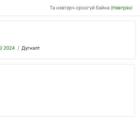
Та нэвтэрч ороогүй байна (
Нэвтрэх
)
2024
Дүгнэлт