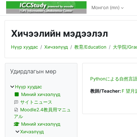
Үндсэн агуулга руу шилжих
Монгол ‎(mn)‎
Хичээлийн мэдээлэл
Нүүр хуудас
Хичээлүүд
教育/Education
大学院/Grad
Блокууд
Алгасах Удирдлагын мөр
Удирдлагын мөр
Pythonによる自然言
Нүүр хуудас
教師/Teacher:
F 望月
Миний хичээлүүд
サイトニュース
Moodle2.4教員用マニュ
アル
Миний хичээлүүд
Хичээлүүд