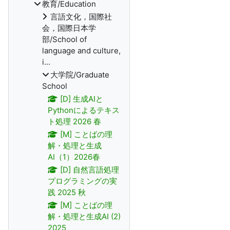
教育/Education
言語文化，国際社
会，国際日本学
部/School of
language and culture,
i...
大学院/Graduate
School
[D] 生成AIと
Pythonによるテキス
ト処理 2026 春
[M] ことばの理
解・処理と生成
AI（1）2026春
[D] 自然言語処理
プログラミングの実
践 2025 秋
[M] ことばの理
解・処理と生成AI (2)
2025