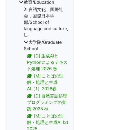
教育/Education
言語文化，国際社
会，国際日本学
部/School of
language and culture,
i...
大学院/Graduate
School
[D] 生成AIと
Pythonによるテキス
ト処理 2026 春
[M] ことばの理
解・処理と生成
AI（1）2026春
[D] 自然言語処理
プログラミングの実
践 2025 秋
[M] ことばの理
解・処理と生成AI (2)
2025