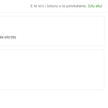
E te le'o i totonu o le polokalame. (
Ulu atu
)
la oto'oto