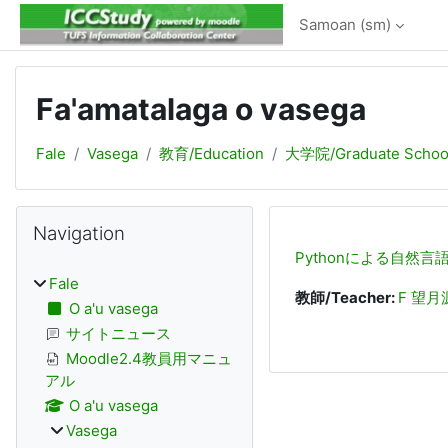
Skip to main content
Samoan ‎(sm)‎
Fa'amatalaga o vasega
Fale
Vasega
教育/Education
大学院/Graduate Schoo
Poloka
Skip Navigation
Navigation
Pythonによる自然言
Fale
教師/Teacher:
F 望月
O a'u vasega
サイトニュース
Moodle2.4教員用マニュ
アル
O a'u vasega
Vasega