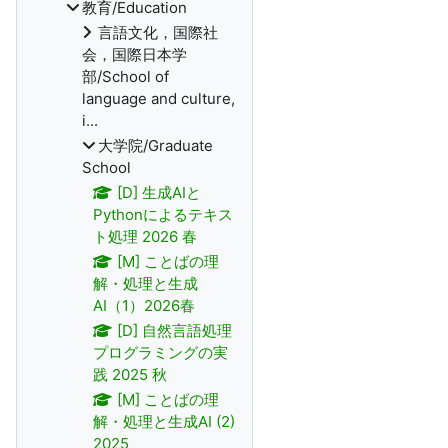
教育/Education
言語文化，国際社
会，国際日本学
部/School of
language and culture,
i...
大学院/Graduate
School
[D] 生成AIと
Pythonによるテキス
ト処理 2026 春
[M] ことばの理
解・処理と生成
AI（1）2026春
[D] 自然言語処理
プログラミングの実
践 2025 秋
[M] ことばの理
解・処理と生成AI (2)
2025