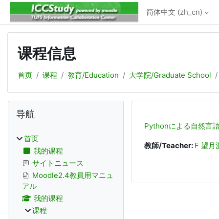
跳到主要内容
简体中文 ‎(zh_cn)‎
课程信息
首页
课程
教育/Education
大学院/Graduate School
版块
跳过 导航
导航
Pythonによる自然言
首页
教師/Teacher:
F 望月
我的课程
サイトニュース
Moodle2.4教員用マニュ
アル
我的课程
课程