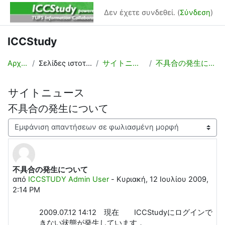
Μετάβαση στο κεντρικό περιεχόμενο
Δεν έχετε συνδεθεί. (
Σύνδεση
)
ICCStudy
Αρχική
Σελίδες ιστοτόπου
サイトニュース
不具合の発生について
サイトニュース
不具合の発生について
Λειτουργία εμφάνισης
不具合の発生について
Αριθμός απαντήσεων: 0
από
ICCSTUDY Admin User
-
Κυριακή, 12 Ιουλίου 2009,
2:14 PM
2009.07.12 14:12 現在 ICCStudyにログインで
きない状態が発生しています．