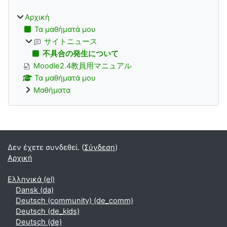
Αρχική
Τα μαθήματά μου
サイトニュース
不具合の発生について
Moodle2.4教員用マニュアル
Τα μαθήματά μου
Μαθήματα
Supplementary blocks
Δεν έχετε συνδεθεί. (
Σύνδεση
)
Αρχική
Ελληνικά ‎(el)‎
Dansk ‎(da)‎
Deutsch (community) ‎(de_comm)‎
Deutsch ‎(de_kids)‎
Deutsch ‎(de)‎