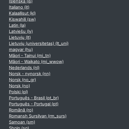
Íslenska ‎(is)‎
Italiano ‎(it)‎
Kalaallisut ‎(kl)‎
Kiswahili ‎(sw)‎
Latin ‎(la)‎
Latviešu ‎(lv)‎
Lietuvių ‎(lt)‎
Lietuvių (universitetas) ‎(lt_uni)‎
magyar ‎(hu)‎
Māori - Tainui ‎(mi_tn)‎
Māori - Waikato ‎(mi_wwow)‎
Nederlands ‎(nl)‎
Norsk - nynorsk ‎(nn)‎
Norsk ‎(no_gr)‎
Norsk ‎(no)‎
Polski ‎(pl)‎
Português - Brasil ‎(pt_br)‎
Português - Portugal ‎(pt)‎
Română ‎(ro)‎
Romansh Sursilvan ‎(rm_surs)‎
Samoan ‎(sm)‎
Shqip ‎(sq)‎