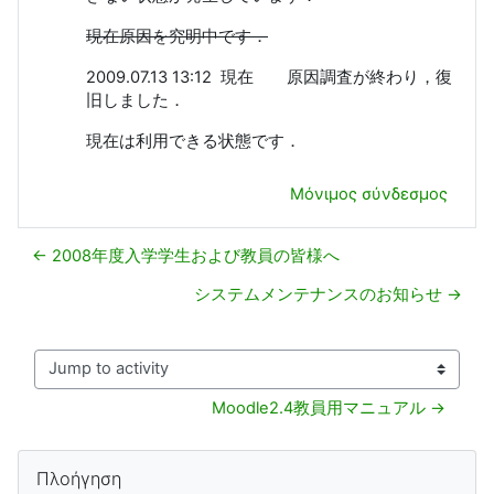
現在原因を究明中です．
2009.07.13 13:12 現在 原因調査が終わり，復
旧しました．
現在は利用できる状態です．
Μόνιμος σύνδεσμος
← 2008年度入学学生および教員の皆様へ
システムメンテナンスのお知らせ →
Jump to activity
Moodle2.4教員用マニュアル →
Μπλοκ
Παράλειψη Πλοήγηση
Πλοήγηση