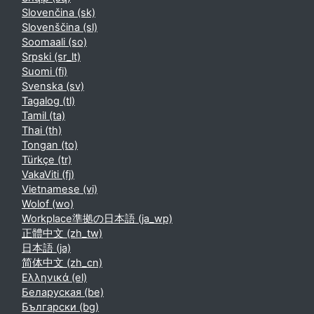
Slovenčina ‎(sk)‎
Slovenščina ‎(sl)‎
Soomaali ‎(so)‎
Srpski ‎(sr_lt)‎
Suomi ‎(fi)‎
Svenska ‎(sv)‎
Tagalog ‎(tl)‎
Tamil ‎(ta)‎
Thai ‎(th)‎
Tongan ‎(to)‎
Türkçe ‎(tr)‎
VakaViti ‎(fj)‎
Vietnamese ‎(vi)‎
Wolof ‎(wo)‎
Workplace準拠の日本語 ‎(ja_wp)‎
正體中文 ‎(zh_tw)‎
日本語 ‎(ja)‎
简体中文 ‎(zh_cn)‎
Ελληνικά ‎(el)‎
Беларуская ‎(be)‎
Български ‎(bg)‎