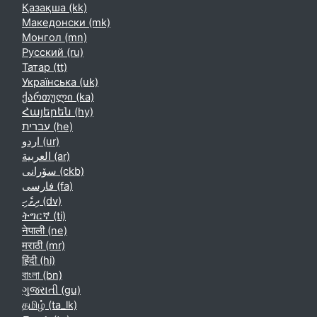
Қазақша ‎(kk)‎
Македонски ‎(mk)‎
Монгол ‎(mn)‎
Русский ‎(ru)‎
Татар ‎(tt)‎
Українська ‎(uk)‎
ქართული ‎(ka)‎
Հայերեն ‎(hy)‎
עברית ‎(he)‎
اردو ‎(ur)‎
العربية ‎(ar)‎
سۆرانی ‎(ckb)‎
فارسی ‎(fa)‎
ދިވެހި ‎(dv)‎
ትግርኛ ‎(ti)‎
नेपाली ‎(ne)‎
मराठी ‎(mr)‎
हिंदी ‎(hi)‎
বাংলা ‎(bn)‎
ગુજરાતી ‎(gu)‎
தமிழ் ‎(ta_lk)‎