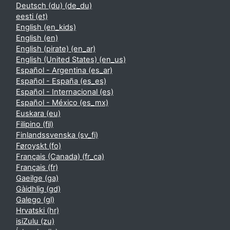
Deutsch (du) ‎(de_du)‎
eesti ‎(et)‎
English ‎(en_kids)‎
English ‎(en)‎
English (pirate) ‎(en_ar)‎
English (United States) ‎(en_us)‎
Español - Argentina ‎(es_ar)‎
Español - España ‎(es_es)‎
Español - Internacional ‎(es)‎
Español - México ‎(es_mx)‎
Euskara ‎(eu)‎
Filipino ‎(fil)‎
Finlandssvenska ‎(sv_fi)‎
Føroyskt ‎(fo)‎
Français (Canada) ‎(fr_ca)‎
Français ‎(fr)‎
Gaeilge ‎(ga)‎
Gàidhlig ‎(gd)‎
Galego ‎(gl)‎
Hrvatski ‎(hr)‎
isiZulu ‎(zu)‎