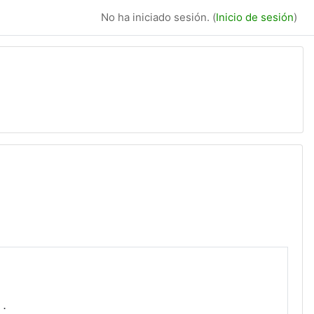
No ha iniciado sesión. (
Inicio de sesión
)
す．