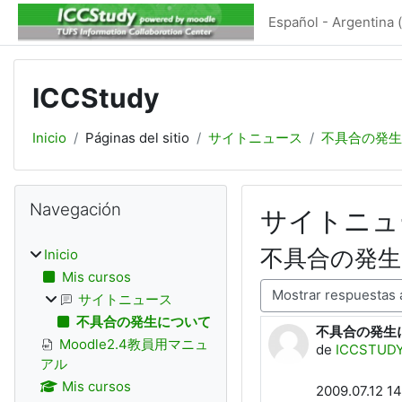
Salta al contenido principal
Español - Argentina ‎(
ICCStudy
Inicio
Páginas del sitio
サイトニュース
不具合の発生
Bloques
Salta Navegación
Navegación
サイトニュ
不具合の発
Inicio
Mis cursos
Mostrar modo
サイトニュース
不具合の発生について
不具合の発生
Número de re
Moodle2.4教員用マニュ
de
ICCSTUDY
アル
Mis cursos
2009.07.