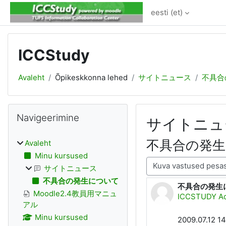
Jäta vahele peasisuni
eesti ‎(et)‎
ICCStudy
Avaleht
Õpikeskkonna lehed
サイトニュース
不具合
Plokid
Jäta vahele Navigeerimine
Navigeerimine
サイトニュ
不具合の発
Avaleht
Minu kursused
Kuvamisrežiim
サイトニュース
不具合の発生について
不具合の発生
Vastuste arv 
Moodle2.4教員用マニュ
ICCSTUDY Ad
アル
Minu kursused
2009.07.