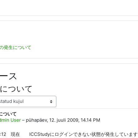
の発生について
ース
生について
について
0
min User
–
pühapäev, 12. juuli 2009, 14.14 PM
12 14:12 現在 ICCStudyにログインできない状態が発生していま