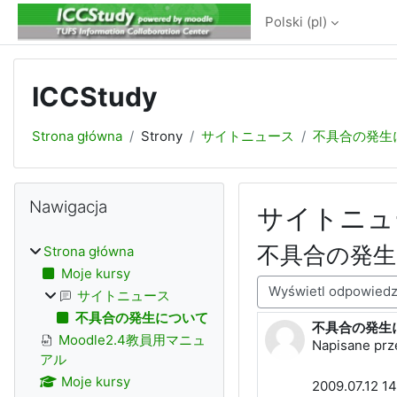
Przejdź do głównej zawartości
Polski ‎(pl)‎
ICCStudy
Strona główna
Strony
サイトニュース
不具合の発生
Bloki
Pomiń Nawigacja
Nawigacja
サイトニュ
不具合の発
Strona główna
Moje kursy
Sposób wyświetlania
サイトニュース
不具合の発生について
不具合の発生
Liczba odpowi
Moodle2.4教員用マニュ
Napisane prz
アル
Moje kursy
2009.07.