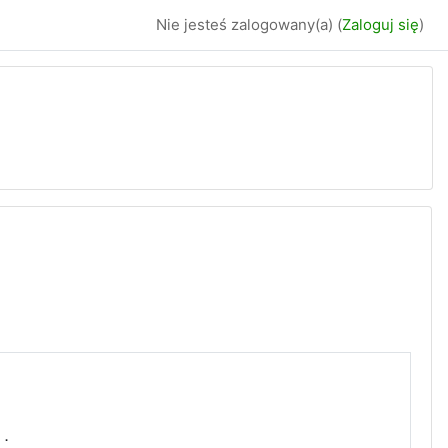
Nie jesteś zalogowany(a) (
Zaloguj się
)
す．