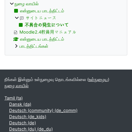
நுழை வாயில்
என்னுடைய பாடத்திட்டம்
サイトニュース
不具合の発生について
Moodle2.4教員用マニュアル
என்னுடைய பாடத்திட்டம்
பாடத்திட்டங்கள்
Supplementary blocks
நீங்கள் இன்னும் உள்நுழைவு தொடங்கவில்லை (
உள்நுழைய
)
நுழை வாயில்
Tamil ‎(ta)‎
Dansk ‎(da)‎
Deutsch (community) ‎(de_comm)‎
Deutsch ‎(de_kids)‎
Deutsch ‎(de)‎
Deutsch (du) ‎(de_du)‎