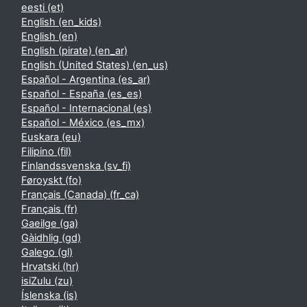
eesti ‎(et)‎
English ‎(en_kids)‎
English ‎(en)‎
English (pirate) ‎(en_ar)‎
English (United States) ‎(en_us)‎
Español - Argentina ‎(es_ar)‎
Español - España ‎(es_es)‎
Español - Internacional ‎(es)‎
Español - México ‎(es_mx)‎
Euskara ‎(eu)‎
Filipino ‎(fil)‎
Finlandssvenska ‎(sv_fi)‎
Føroyskt ‎(fo)‎
Français (Canada) ‎(fr_ca)‎
Français ‎(fr)‎
Gaeilge ‎(ga)‎
Gàidhlig ‎(gd)‎
Galego ‎(gl)‎
Hrvatski ‎(hr)‎
isiZulu ‎(zu)‎
Íslenska ‎(is)‎