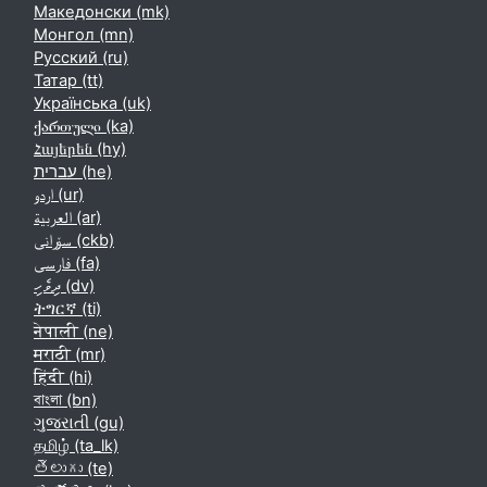
Македонски ‎(mk)‎
Монгол ‎(mn)‎
Русский ‎(ru)‎
Татар ‎(tt)‎
Українська ‎(uk)‎
ქართული ‎(ka)‎
Հայերեն ‎(hy)‎
עברית ‎(he)‎
اردو ‎(ur)‎
العربية ‎(ar)‎
سۆرانی ‎(ckb)‎
فارسی ‎(fa)‎
ދިވެހި ‎(dv)‎
ትግርኛ ‎(ti)‎
नेपाली ‎(ne)‎
मराठी ‎(mr)‎
हिंदी ‎(hi)‎
বাংলা ‎(bn)‎
ગુજરાતી ‎(gu)‎
தமிழ் ‎(ta_lk)‎
తెలుగు ‎(te)‎