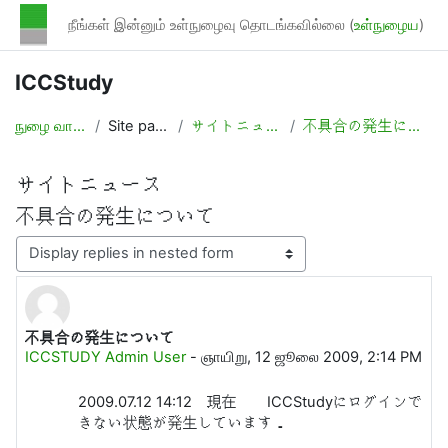
முக்கிய உள்ளடக்கத்திற்கு செல்க
நீங்கள் இன்னும் உள்நுழைவு தொடங்கவில்லை (
உள்நுழைய
)
ICCStudy
நுழை வாயில்
Site pages
サイトニュース
不具合の発生について
サイトニュース
不具合の発生について
Display mode
不具合の発生について
Number of replies: 0
ICCSTUDY Admin User
-
ஞாயிறு, 12 ஜூலை 2009, 2:14 PM
2009.07.12 14:12 現在 ICCStudyにログインで
きない状態が発生しています．