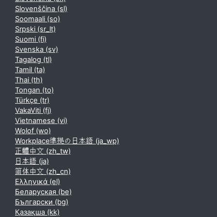
Slovenščina ‎(sl)‎
Soomaali ‎(so)‎
Srpski ‎(sr_lt)‎
Suomi ‎(fi)‎
Svenska ‎(sv)‎
Tagalog ‎(tl)‎
Tamil ‎(ta)‎
Thai ‎(th)‎
Tongan ‎(to)‎
Türkçe ‎(tr)‎
VakaViti ‎(fj)‎
Vietnamese ‎(vi)‎
Wolof ‎(wo)‎
Workplace準拠の日本語 ‎(ja_wp)‎
正體中文 ‎(zh_tw)‎
日本語 ‎(ja)‎
简体中文 ‎(zh_cn)‎
Ελληνικά ‎(el)‎
Беларуская ‎(be)‎
Български ‎(bg)‎
Қазақша ‎(kk)‎