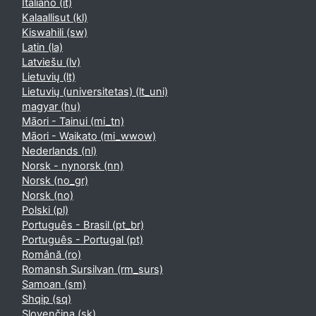
Italiano ‎(it)‎
Kalaallisut ‎(kl)‎
Kiswahili ‎(sw)‎
Latin ‎(la)‎
Latviešu ‎(lv)‎
Lietuvių ‎(lt)‎
Lietuvių (universitetas) ‎(lt_uni)‎
magyar ‎(hu)‎
Māori - Tainui ‎(mi_tn)‎
Māori - Waikato ‎(mi_wwow)‎
Nederlands ‎(nl)‎
Norsk - nynorsk ‎(nn)‎
Norsk ‎(no_gr)‎
Norsk ‎(no)‎
Polski ‎(pl)‎
Português - Brasil ‎(pt_br)‎
Português - Portugal ‎(pt)‎
Română ‎(ro)‎
Romansh Sursilvan ‎(rm_surs)‎
Samoan ‎(sm)‎
Shqip ‎(sq)‎
Slovenčina ‎(sk)‎