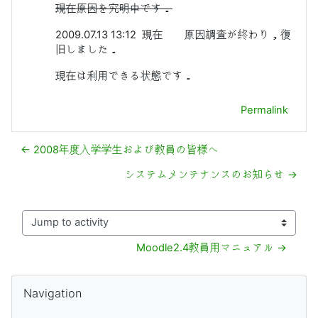
現在原因を究明中です．
2009.07.13 13:12 現在 原因調査が終わり，復
旧しました．
現在は利用できる状態です．
Permalink
← 2008年度入学学生および教員の皆様へ
システムメンテナンスのお知らせ →
Jump to activity
Moodle2.4教員用マニュアル →
தொகுதிகள்
தவிர்
Navigation