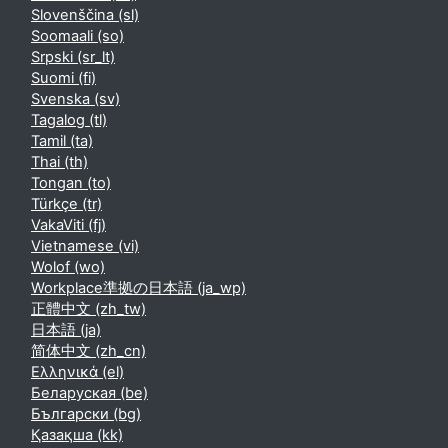
Slovenščina ‎(sl)‎
Soomaali ‎(so)‎
Srpski ‎(sr_lt)‎
Suomi ‎(fi)‎
Svenska ‎(sv)‎
Tagalog ‎(tl)‎
Tamil ‎(ta)‎
Thai ‎(th)‎
Tongan ‎(to)‎
Türkçe ‎(tr)‎
VakaViti ‎(fj)‎
Vietnamese ‎(vi)‎
Wolof ‎(wo)‎
Workplace準拠の日本語 ‎(ja_wp)‎
正體中文 ‎(zh_tw)‎
日本語 ‎(ja)‎
简体中文 ‎(zh_cn)‎
Ελληνικά ‎(el)‎
Беларуская ‎(be)‎
Български ‎(bg)‎
Қазақша ‎(kk)‎