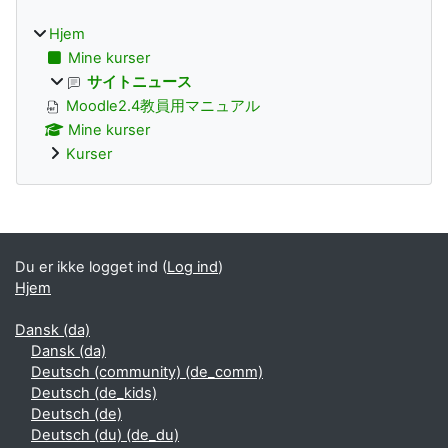
Hjem
Mine kurser
サイトニュース
Moodle2.4教員用マニュアル
Mine kurser
Kurser
Supplerende blokke
Du er ikke logget ind (
Log ind
)
Hjem
Dansk ‎(da)‎
Dansk ‎(da)‎
Deutsch (community) ‎(de_comm)‎
Deutsch ‎(de_kids)‎
Deutsch ‎(de)‎
Deutsch (du) ‎(de_du)‎