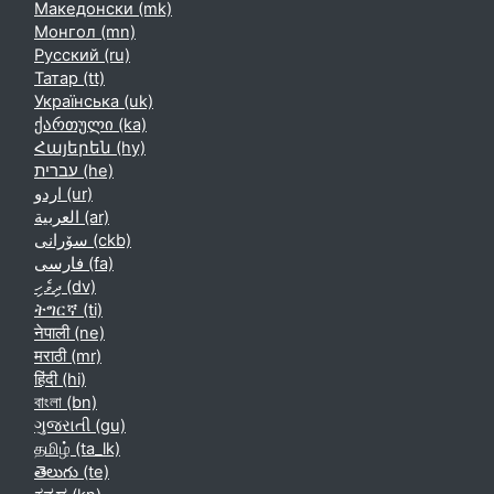
Македонски ‎(mk)‎
Монгол ‎(mn)‎
Русский ‎(ru)‎
Татар ‎(tt)‎
Українська ‎(uk)‎
ქართული ‎(ka)‎
Հայերեն ‎(hy)‎
עברית ‎(he)‎
اردو ‎(ur)‎
العربية ‎(ar)‎
سۆرانی ‎(ckb)‎
فارسی ‎(fa)‎
ދިވެހި ‎(dv)‎
ትግርኛ ‎(ti)‎
नेपाली ‎(ne)‎
मराठी ‎(mr)‎
हिंदी ‎(hi)‎
বাংলা ‎(bn)‎
ગુજરાતી ‎(gu)‎
தமிழ் ‎(ta_lk)‎
తెలుగు ‎(te)‎