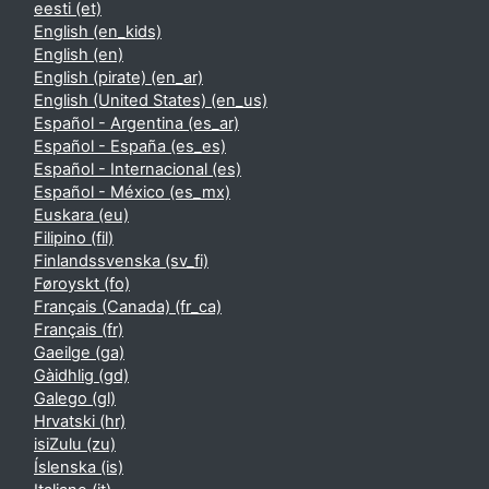
eesti ‎(et)‎
English ‎(en_kids)‎
English ‎(en)‎
English (pirate) ‎(en_ar)‎
English (United States) ‎(en_us)‎
Español - Argentina ‎(es_ar)‎
Español - España ‎(es_es)‎
Español - Internacional ‎(es)‎
Español - México ‎(es_mx)‎
Euskara ‎(eu)‎
Filipino ‎(fil)‎
Finlandssvenska ‎(sv_fi)‎
Føroyskt ‎(fo)‎
Français (Canada) ‎(fr_ca)‎
Français ‎(fr)‎
Gaeilge ‎(ga)‎
Gàidhlig ‎(gd)‎
Galego ‎(gl)‎
Hrvatski ‎(hr)‎
isiZulu ‎(zu)‎
Íslenska ‎(is)‎