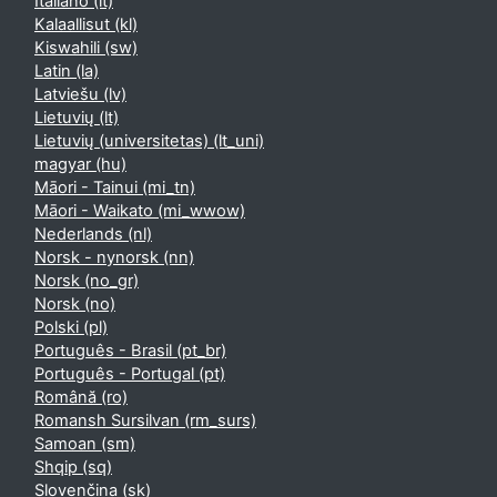
Italiano ‎(it)‎
Kalaallisut ‎(kl)‎
Kiswahili ‎(sw)‎
Latin ‎(la)‎
Latviešu ‎(lv)‎
Lietuvių ‎(lt)‎
Lietuvių (universitetas) ‎(lt_uni)‎
magyar ‎(hu)‎
Māori - Tainui ‎(mi_tn)‎
Māori - Waikato ‎(mi_wwow)‎
Nederlands ‎(nl)‎
Norsk - nynorsk ‎(nn)‎
Norsk ‎(no_gr)‎
Norsk ‎(no)‎
Polski ‎(pl)‎
Português - Brasil ‎(pt_br)‎
Português - Portugal ‎(pt)‎
Română ‎(ro)‎
Romansh Sursilvan ‎(rm_surs)‎
Samoan ‎(sm)‎
Shqip ‎(sq)‎
Slovenčina ‎(sk)‎