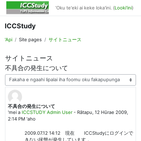
Skip to main content
'Oku te'eki ai keke loka'ini. (
Looki'ini
)
ICCStudy
'Api
Site pages
サイトニュース
サイトニュース
不具合の発生について
Display mode
不具合の発生について
Number of replies: 0
'mei a
ICCSTUDY Admin User
-
Rātapu, 12 Hūrae 2009,
2:14 PM
'aho
2009.07.12 14:12 現在 ICCStudyにログインで
きない状態が発生しています．