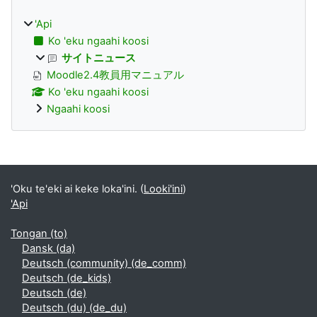
'Api
Ko 'eku ngaahi koosi
サイトニュース
Moodle2.4教員用マニュアル
Ko 'eku ngaahi koosi
Ngaahi koosi
Supplementary blocks
'Oku te'eki ai keke loka'ini. (
Looki'ini
)
'Api
Tongan ‎(to)‎
Dansk ‎(da)‎
Deutsch (community) ‎(de_comm)‎
Deutsch ‎(de_kids)‎
Deutsch ‎(de)‎
Deutsch (du) ‎(de_du)‎