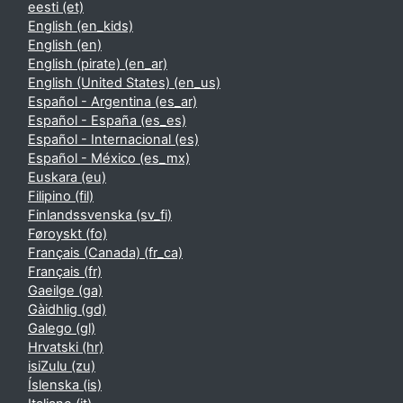
eesti ‎(et)‎
English ‎(en_kids)‎
English ‎(en)‎
English (pirate) ‎(en_ar)‎
English (United States) ‎(en_us)‎
Español - Argentina ‎(es_ar)‎
Español - España ‎(es_es)‎
Español - Internacional ‎(es)‎
Español - México ‎(es_mx)‎
Euskara ‎(eu)‎
Filipino ‎(fil)‎
Finlandssvenska ‎(sv_fi)‎
Føroyskt ‎(fo)‎
Français (Canada) ‎(fr_ca)‎
Français ‎(fr)‎
Gaeilge ‎(ga)‎
Gàidhlig ‎(gd)‎
Galego ‎(gl)‎
Hrvatski ‎(hr)‎
isiZulu ‎(zu)‎
Íslenska ‎(is)‎