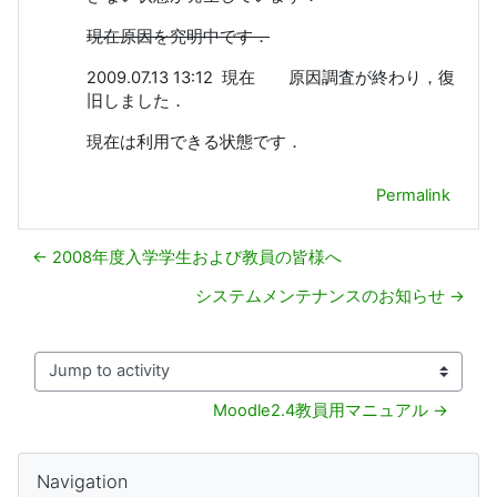
現在原因を究明中です．
2009.07.13 13:12 現在 原因調査が終わり，復
旧しました．
現在は利用できる状態です．
Permalink
← 2008年度入学学生および教員の皆様へ
システムメンテナンスのお知らせ →
Jump to activity
Moodle2.4教員用マニュアル →
Ngaahi Kaveinga
Skip Navigation
Navigation