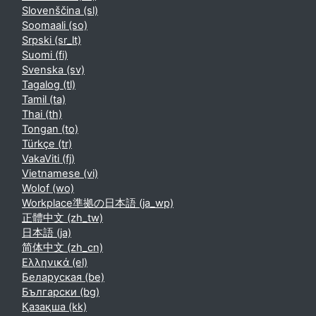
Slovenščina ‎(sl)‎
Soomaali ‎(so)‎
Srpski ‎(sr_lt)‎
Suomi ‎(fi)‎
Svenska ‎(sv)‎
Tagalog ‎(tl)‎
Tamil ‎(ta)‎
Thai ‎(th)‎
Tongan ‎(to)‎
Türkçe ‎(tr)‎
VakaViti ‎(fj)‎
Vietnamese ‎(vi)‎
Wolof ‎(wo)‎
Workplace準拠の日本語 ‎(ja_wp)‎
正體中文 ‎(zh_tw)‎
日本語 ‎(ja)‎
简体中文 ‎(zh_cn)‎
Ελληνικά ‎(el)‎
Беларуская ‎(be)‎
Български ‎(bg)‎
Қазақша ‎(kk)‎