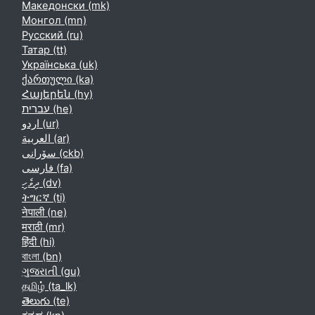
Македонски ‎(mk)‎
Монгол ‎(mn)‎
Русский ‎(ru)‎
Татар ‎(tt)‎
Українська ‎(uk)‎
ქართული ‎(ka)‎
Հայերեն ‎(hy)‎
עברית ‎(he)‎
اردو ‎(ur)‎
العربية ‎(ar)‎
سۆرانی ‎(ckb)‎
فارسی ‎(fa)‎
ދިވެހި ‎(dv)‎
ትግርኛ ‎(ti)‎
नेपाली ‎(ne)‎
मराठी ‎(mr)‎
हिंदी ‎(hi)‎
বাংলা ‎(bn)‎
ગુજરાતી ‎(gu)‎
தமிழ் ‎(ta_lk)‎
తెలుగు ‎(te)‎