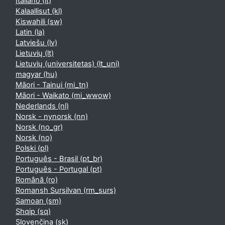
Italiano ‎(it)‎
Kalaallisut ‎(kl)‎
Kiswahili ‎(sw)‎
Latin ‎(la)‎
Latviešu ‎(lv)‎
Lietuvių ‎(lt)‎
Lietuvių (universitetas) ‎(lt_uni)‎
magyar ‎(hu)‎
Māori - Tainui ‎(mi_tn)‎
Māori - Waikato ‎(mi_wwow)‎
Nederlands ‎(nl)‎
Norsk - nynorsk ‎(nn)‎
Norsk ‎(no_gr)‎
Norsk ‎(no)‎
Polski ‎(pl)‎
Português - Brasil ‎(pt_br)‎
Português - Portugal ‎(pt)‎
Română ‎(ro)‎
Romansh Sursilvan ‎(rm_surs)‎
Samoan ‎(sm)‎
Shqip ‎(sq)‎
Slovenčina ‎(sk)‎