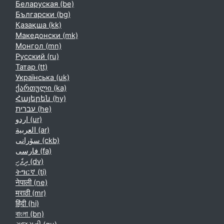
Беларуская ‎(be)‎
Български ‎(bg)‎
Қазақша ‎(kk)‎
Македонски ‎(mk)‎
Монгол ‎(mn)‎
Русский ‎(ru)‎
Татар ‎(tt)‎
Українська ‎(uk)‎
ქართული ‎(ka)‎
Հայերեն ‎(hy)‎
עברית ‎(he)‎
اردو ‎(ur)‎
العربية ‎(ar)‎
سۆرانی ‎(ckb)‎
فارسی ‎(fa)‎
ދިވެހި ‎(dv)‎
ትግርኛ ‎(ti)‎
नेपाली ‎(ne)‎
मराठी ‎(mr)‎
हिंदी ‎(hi)‎
বাংলা ‎(bn)‎