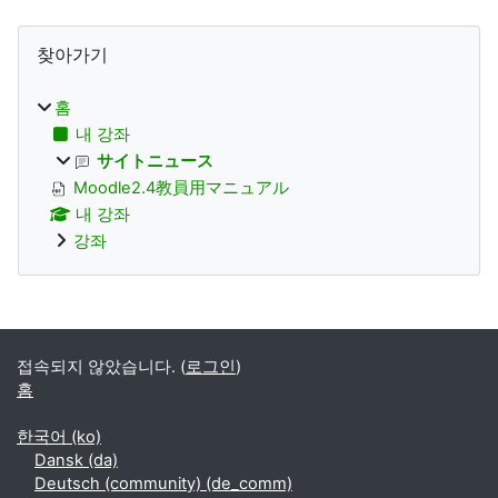
블록
찾아가기 생략
찾아가기
홈
내 강좌
サイトニュース
Moodle2.4教員用マニュアル
내 강좌
강좌
Supplementary blocks
접속되지 않았습니다. (
로그인
)
홈
한국어 ‎(ko)‎
Dansk ‎(da)‎
Deutsch (community) ‎(de_comm)‎