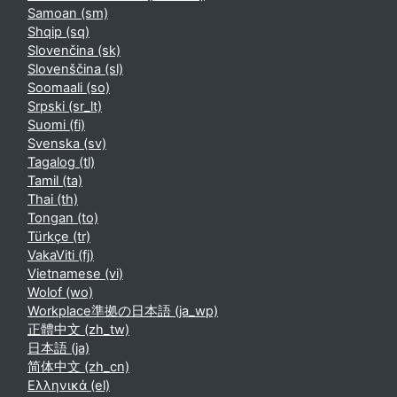
Samoan ‎(sm)‎
Shqip ‎(sq)‎
Slovenčina ‎(sk)‎
Slovenščina ‎(sl)‎
Soomaali ‎(so)‎
Srpski ‎(sr_lt)‎
Suomi ‎(fi)‎
Svenska ‎(sv)‎
Tagalog ‎(tl)‎
Tamil ‎(ta)‎
Thai ‎(th)‎
Tongan ‎(to)‎
Türkçe ‎(tr)‎
VakaViti ‎(fj)‎
Vietnamese ‎(vi)‎
Wolof ‎(wo)‎
Workplace準拠の日本語 ‎(ja_wp)‎
正體中文 ‎(zh_tw)‎
日本語 ‎(ja)‎
简体中文 ‎(zh_cn)‎
Ελληνικά ‎(el)‎