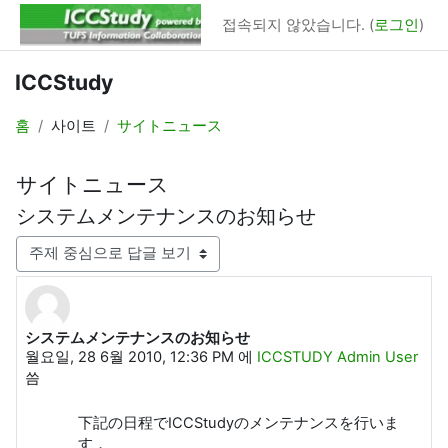
메인 콘텐츠로 건너뛰기
접속되지 않았습니다. (
로그인
)
ICCStudy
홈
사이트
サイトニュース
サイトニュース
システムメンテナンスのお知らせ
표시 모드
システムメンテナンスのお知らせ
Number of replies: 0
월요일, 28 6월 2010, 12:36 PM
에
ICCSTUDY Admin User
씀
下記の日程でICCStudyのメンテナンスを行いま
す．