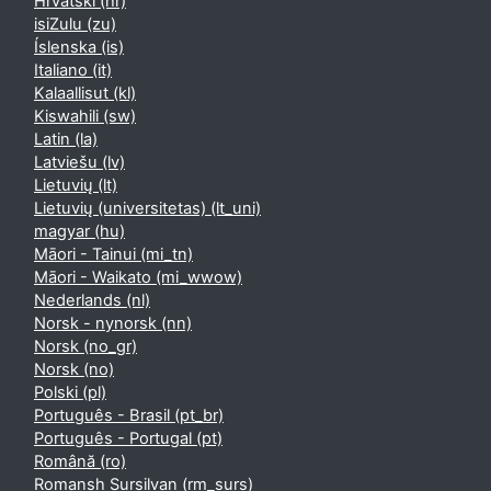
Hrvatski ‎(hr)‎
isiZulu ‎(zu)‎
Íslenska ‎(is)‎
Italiano ‎(it)‎
Kalaallisut ‎(kl)‎
Kiswahili ‎(sw)‎
Latin ‎(la)‎
Latviešu ‎(lv)‎
Lietuvių ‎(lt)‎
Lietuvių (universitetas) ‎(lt_uni)‎
magyar ‎(hu)‎
Māori - Tainui ‎(mi_tn)‎
Māori - Waikato ‎(mi_wwow)‎
Nederlands ‎(nl)‎
Norsk - nynorsk ‎(nn)‎
Norsk ‎(no_gr)‎
Norsk ‎(no)‎
Polski ‎(pl)‎
Português - Brasil ‎(pt_br)‎
Português - Portugal ‎(pt)‎
Română ‎(ro)‎
Romansh Sursilvan ‎(rm_surs)‎