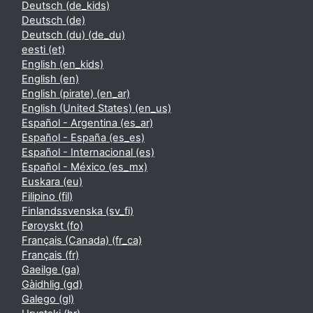
Deutsch ‎(de_kids)‎
Deutsch ‎(de)‎
Deutsch (du) ‎(de_du)‎
eesti ‎(et)‎
English ‎(en_kids)‎
English ‎(en)‎
English (pirate) ‎(en_ar)‎
English (United States) ‎(en_us)‎
Español - Argentina ‎(es_ar)‎
Español - España ‎(es_es)‎
Español - Internacional ‎(es)‎
Español - México ‎(es_mx)‎
Euskara ‎(eu)‎
Filipino ‎(fil)‎
Finlandssvenska ‎(sv_fi)‎
Føroyskt ‎(fo)‎
Français (Canada) ‎(fr_ca)‎
Français ‎(fr)‎
Gaeilge ‎(ga)‎
Gàidhlig ‎(gd)‎
Galego ‎(gl)‎