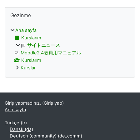
Bloklar
Gezinme 'yı atla
Gezinme
Ana sayfa
Kurslarım
サイトニュース
Moodle2.4教員用マニュアル
Kurslarım
Kurslar
Tamamlayıcı bloklar
Giriş yapmadınız. (
Giriş yap
)
Ana sayfa
Türkçe ‎(tr)‎
Dansk ‎(da)‎
Deutsch (community) ‎(de_comm)‎