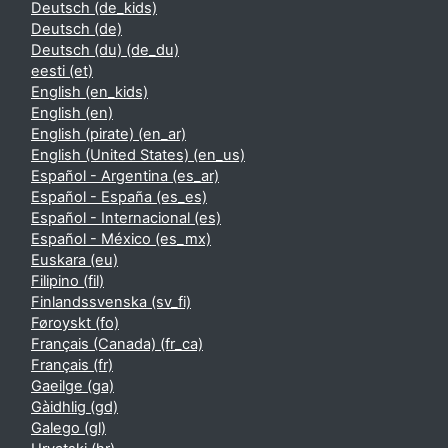
Deutsch ‎(de_kids)‎
Deutsch ‎(de)‎
Deutsch (du) ‎(de_du)‎
eesti ‎(et)‎
English ‎(en_kids)‎
English ‎(en)‎
English (pirate) ‎(en_ar)‎
English (United States) ‎(en_us)‎
Español - Argentina ‎(es_ar)‎
Español - España ‎(es_es)‎
Español - Internacional ‎(es)‎
Español - México ‎(es_mx)‎
Euskara ‎(eu)‎
Filipino ‎(fil)‎
Finlandssvenska ‎(sv_fi)‎
Føroyskt ‎(fo)‎
Français (Canada) ‎(fr_ca)‎
Français ‎(fr)‎
Gaeilge ‎(ga)‎
Gàidhlig ‎(gd)‎
Galego ‎(gl)‎