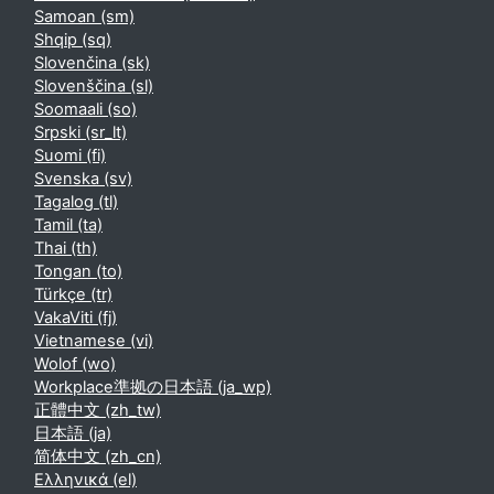
Samoan ‎(sm)‎
Shqip ‎(sq)‎
Slovenčina ‎(sk)‎
Slovenščina ‎(sl)‎
Soomaali ‎(so)‎
Srpski ‎(sr_lt)‎
Suomi ‎(fi)‎
Svenska ‎(sv)‎
Tagalog ‎(tl)‎
Tamil ‎(ta)‎
Thai ‎(th)‎
Tongan ‎(to)‎
Türkçe ‎(tr)‎
VakaViti ‎(fj)‎
Vietnamese ‎(vi)‎
Wolof ‎(wo)‎
Workplace準拠の日本語 ‎(ja_wp)‎
正體中文 ‎(zh_tw)‎
日本語 ‎(ja)‎
简体中文 ‎(zh_cn)‎
Ελληνικά ‎(el)‎