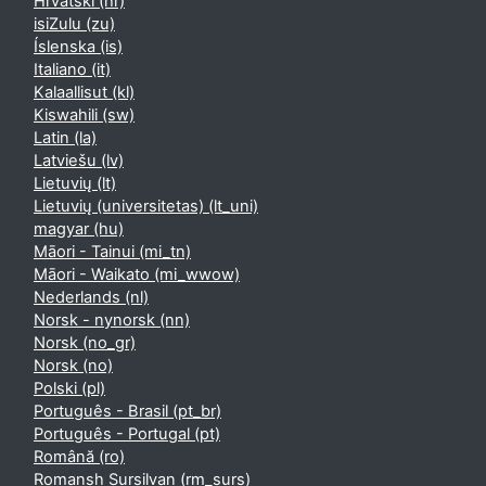
Hrvatski ‎(hr)‎
isiZulu ‎(zu)‎
Íslenska ‎(is)‎
Italiano ‎(it)‎
Kalaallisut ‎(kl)‎
Kiswahili ‎(sw)‎
Latin ‎(la)‎
Latviešu ‎(lv)‎
Lietuvių ‎(lt)‎
Lietuvių (universitetas) ‎(lt_uni)‎
magyar ‎(hu)‎
Māori - Tainui ‎(mi_tn)‎
Māori - Waikato ‎(mi_wwow)‎
Nederlands ‎(nl)‎
Norsk - nynorsk ‎(nn)‎
Norsk ‎(no_gr)‎
Norsk ‎(no)‎
Polski ‎(pl)‎
Português - Brasil ‎(pt_br)‎
Português - Portugal ‎(pt)‎
Română ‎(ro)‎
Romansh Sursilvan ‎(rm_surs)‎