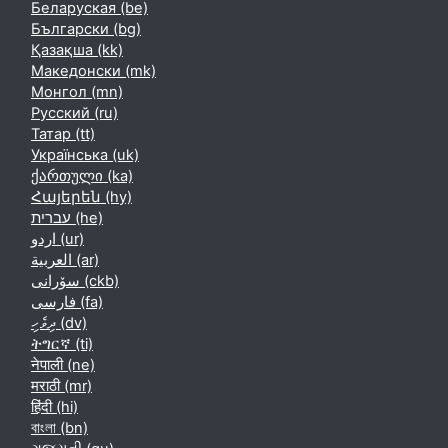
Беларуская ‎(be)‎
Български ‎(bg)‎
Қазақша ‎(kk)‎
Македонски ‎(mk)‎
Монгол ‎(mn)‎
Русский ‎(ru)‎
Татар ‎(tt)‎
Українська ‎(uk)‎
ქართული ‎(ka)‎
Հայերեն ‎(hy)‎
עברית ‎(he)‎
اردو ‎(ur)‎
العربية ‎(ar)‎
سۆرانی ‎(ckb)‎
فارسی ‎(fa)‎
ދިވެހި ‎(dv)‎
ትግርኛ ‎(ti)‎
नेपाली ‎(ne)‎
मराठी ‎(mr)‎
हिंदी ‎(hi)‎
বাংলা ‎(bn)‎