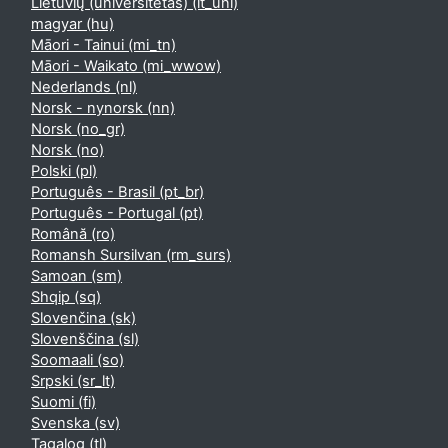
Lietuvių (universitetas) ‎(lt_uni)‎
magyar ‎(hu)‎
Māori - Tainui ‎(mi_tn)‎
Māori - Waikato ‎(mi_wwow)‎
Nederlands ‎(nl)‎
Norsk - nynorsk ‎(nn)‎
Norsk ‎(no_gr)‎
Norsk ‎(no)‎
Polski ‎(pl)‎
Português - Brasil ‎(pt_br)‎
Português - Portugal ‎(pt)‎
Română ‎(ro)‎
Romansh Sursilvan ‎(rm_surs)‎
Samoan ‎(sm)‎
Shqip ‎(sq)‎
Slovenčina ‎(sk)‎
Slovenščina ‎(sl)‎
Soomaali ‎(so)‎
Srpski ‎(sr_lt)‎
Suomi ‎(fi)‎
Svenska ‎(sv)‎
Tagalog ‎(tl)‎