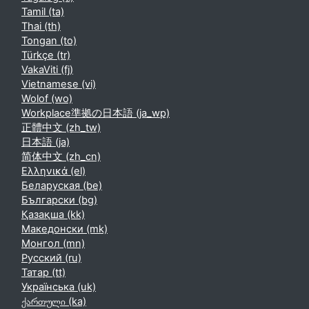
Tamil ‎(ta)‎
Thai ‎(th)‎
Tongan ‎(to)‎
Türkçe ‎(tr)‎
VakaViti ‎(fj)‎
Vietnamese ‎(vi)‎
Wolof ‎(wo)‎
Workplace準拠の日本語 ‎(ja_wp)‎
正體中文 ‎(zh_tw)‎
日本語 ‎(ja)‎
简体中文 ‎(zh_cn)‎
Ελληνικά ‎(el)‎
Беларуская ‎(be)‎
Български ‎(bg)‎
Қазақша ‎(kk)‎
Македонски ‎(mk)‎
Монгол ‎(mn)‎
Русский ‎(ru)‎
Татар ‎(tt)‎
Українська ‎(uk)‎
ქართული ‎(ka)‎