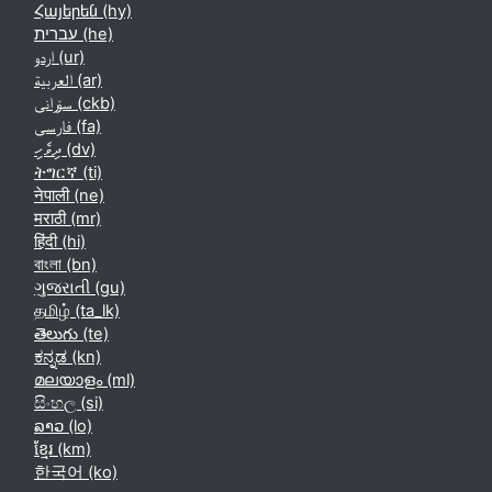
Հայերեն ‎(hy)‎
עברית ‎(he)‎
اردو ‎(ur)‎
العربية ‎(ar)‎
سۆرانی ‎(ckb)‎
فارسی ‎(fa)‎
ދިވެހި ‎(dv)‎
ትግርኛ ‎(ti)‎
नेपाली ‎(ne)‎
मराठी ‎(mr)‎
हिंदी ‎(hi)‎
বাংলা ‎(bn)‎
ગુજરાતી ‎(gu)‎
தமிழ் ‎(ta_lk)‎
తెలుగు ‎(te)‎
ಕನ್ನಡ ‎(kn)‎
മലയാളം ‎(ml)‎
සිංහල ‎(si)‎
ລາວ ‎(lo)‎
ខ្មែរ ‎(km)‎
한국어 ‎(ko)‎