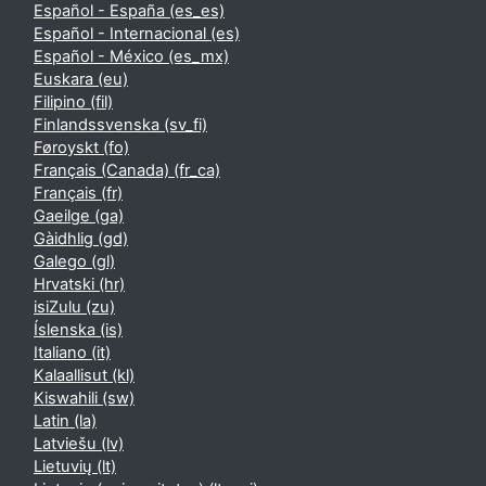
Español - España ‎(es_es)‎
Español - Internacional ‎(es)‎
Español - México ‎(es_mx)‎
Euskara ‎(eu)‎
Filipino ‎(fil)‎
Finlandssvenska ‎(sv_fi)‎
Føroyskt ‎(fo)‎
Français (Canada) ‎(fr_ca)‎
Français ‎(fr)‎
Gaeilge ‎(ga)‎
Gàidhlig ‎(gd)‎
Galego ‎(gl)‎
Hrvatski ‎(hr)‎
isiZulu ‎(zu)‎
Íslenska ‎(is)‎
Italiano ‎(it)‎
Kalaallisut ‎(kl)‎
Kiswahili ‎(sw)‎
Latin ‎(la)‎
Latviešu ‎(lv)‎
Lietuvių ‎(lt)‎