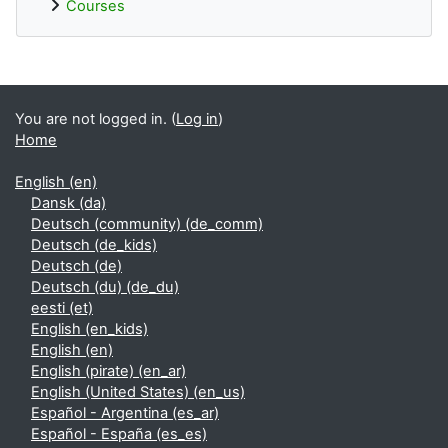
Courses
Supplementary blocks
You are not logged in. (
Log in
)
Home
English ‎(en)‎
Dansk ‎(da)‎
Deutsch (community) ‎(de_comm)‎
Deutsch ‎(de_kids)‎
Deutsch ‎(de)‎
Deutsch (du) ‎(de_du)‎
eesti ‎(et)‎
English ‎(en_kids)‎
English ‎(en)‎
English (pirate) ‎(en_ar)‎
English (United States) ‎(en_us)‎
Español - Argentina ‎(es_ar)‎
Español - España ‎(es_es)‎