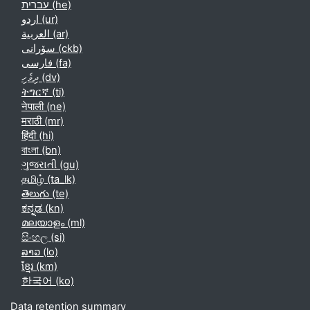
עברית ‎(he)‎
اردو ‎(ur)‎
العربية ‎(ar)‎
سۆرانی ‎(ckb)‎
فارسی ‎(fa)‎
ދިވެހި ‎(dv)‎
ትግርኛ ‎(ti)‎
नेपाली ‎(ne)‎
मराठी ‎(mr)‎
हिंदी ‎(hi)‎
বাংলা ‎(bn)‎
ગુજરાતી ‎(gu)‎
தமிழ் ‎(ta_lk)‎
తెలుగు ‎(te)‎
ಕನ್ನಡ ‎(kn)‎
മലയാളം ‎(ml)‎
සිංහල ‎(si)‎
ລາວ ‎(lo)‎
ខ្មែរ ‎(km)‎
한국어 ‎(ko)‎
Data retention summary