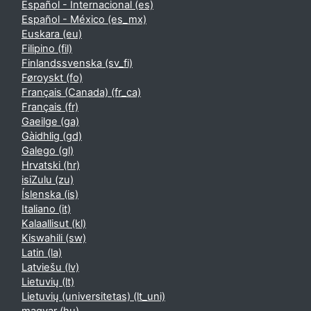
Español - Internacional ‎(es)‎
Español - México ‎(es_mx)‎
Euskara ‎(eu)‎
Filipino ‎(fil)‎
Finlandssvenska ‎(sv_fi)‎
Føroyskt ‎(fo)‎
Français (Canada) ‎(fr_ca)‎
Français ‎(fr)‎
Gaeilge ‎(ga)‎
Gàidhlig ‎(gd)‎
Galego ‎(gl)‎
Hrvatski ‎(hr)‎
isiZulu ‎(zu)‎
Íslenska ‎(is)‎
Italiano ‎(it)‎
Kalaallisut ‎(kl)‎
Kiswahili ‎(sw)‎
Latin ‎(la)‎
Latviešu ‎(lv)‎
Lietuvių ‎(lt)‎
Lietuvių (universitetas) ‎(lt_uni)‎