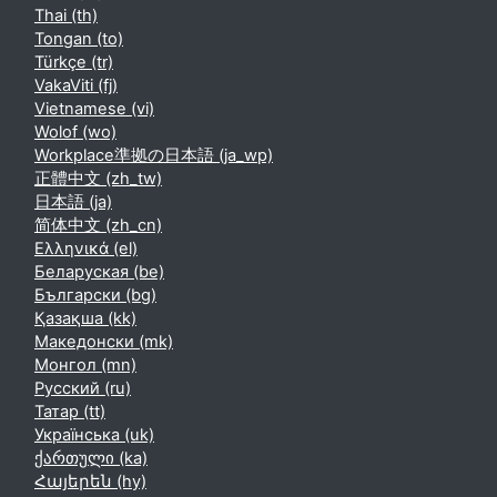
Thai ‎(th)‎
Tongan ‎(to)‎
Türkçe ‎(tr)‎
VakaViti ‎(fj)‎
Vietnamese ‎(vi)‎
Wolof ‎(wo)‎
Workplace準拠の日本語 ‎(ja_wp)‎
正體中文 ‎(zh_tw)‎
日本語 ‎(ja)‎
简体中文 ‎(zh_cn)‎
Ελληνικά ‎(el)‎
Беларуская ‎(be)‎
Български ‎(bg)‎
Қазақша ‎(kk)‎
Македонски ‎(mk)‎
Монгол ‎(mn)‎
Русский ‎(ru)‎
Татар ‎(tt)‎
Українська ‎(uk)‎
ქართული ‎(ka)‎
Հայերեն ‎(hy)‎