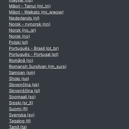
magyar ‎(hu)‎
Māori - Tainui ‎(mi_tn)‎
Māori - Waikato ‎(mi_wwow)‎
Nederlands ‎(nl)‎
Norsk - nynorsk ‎(nn)‎
Norsk ‎(no_gr)‎
Norsk ‎(no)‎
Polski ‎(pl)‎
Português - Brasil ‎(pt_br)‎
Português - Portugal ‎(pt)‎
Română ‎(ro)‎
Romansh Sursilvan ‎(rm_surs)‎
Samoan ‎(sm)‎
Shqip ‎(sq)‎
Slovenčina ‎(sk)‎
Slovenščina ‎(sl)‎
Soomaali ‎(so)‎
Srpski ‎(sr_lt)‎
Suomi ‎(fi)‎
Svenska ‎(sv)‎
Tagalog ‎(tl)‎
Tamil ‎(ta)‎