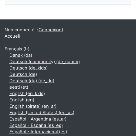
Blocs supplémentaires
Non connecté. (
Connexion
)
Accueil
Français ‎(fr)‎
Dansk ‎(da)‎
Deutsch (community) ‎(de_comm)‎
Deutsch ‎(de_kids)‎
Deutsch ‎(de)‎
Deutsch (du) ‎(de_du)‎
eesti ‎(et)‎
English ‎(en_kids)‎
English ‎(en)‎
English (pirate) ‎(en_ar)‎
English (United States) ‎(en_us)‎
Español - Argentina ‎(es_ar)‎
Español - España ‎(es_es)‎
Español - Internacional ‎(es)‎