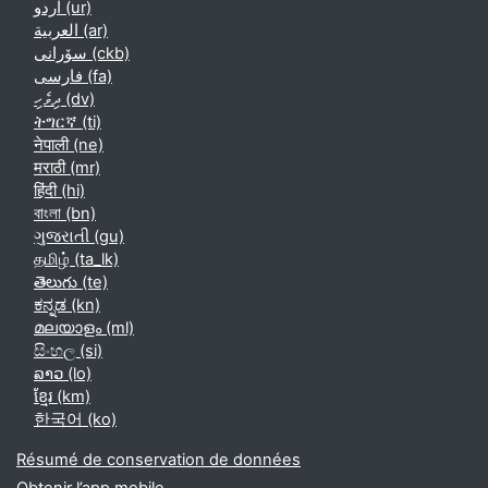
اردو ‎(ur)‎
العربية ‎(ar)‎
سۆرانی ‎(ckb)‎
فارسی ‎(fa)‎
ދިވެހި ‎(dv)‎
ትግርኛ ‎(ti)‎
नेपाली ‎(ne)‎
मराठी ‎(mr)‎
हिंदी ‎(hi)‎
বাংলা ‎(bn)‎
ગુજરાતી ‎(gu)‎
தமிழ் ‎(ta_lk)‎
తెలుగు ‎(te)‎
ಕನ್ನಡ ‎(kn)‎
മലയാളം ‎(ml)‎
සිංහල ‎(si)‎
ລາວ ‎(lo)‎
ខ្មែរ ‎(km)‎
한국어 ‎(ko)‎
Résumé de conservation de données