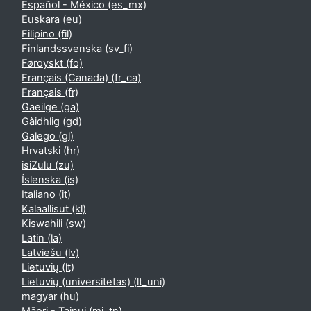
Español - México ‎(es_mx)‎
Euskara ‎(eu)‎
Filipino ‎(fil)‎
Finlandssvenska ‎(sv_fi)‎
Føroyskt ‎(fo)‎
Français (Canada) ‎(fr_ca)‎
Français ‎(fr)‎
Gaeilge ‎(ga)‎
Gàidhlig ‎(gd)‎
Galego ‎(gl)‎
Hrvatski ‎(hr)‎
isiZulu ‎(zu)‎
Íslenska ‎(is)‎
Italiano ‎(it)‎
Kalaallisut ‎(kl)‎
Kiswahili ‎(sw)‎
Latin ‎(la)‎
Latviešu ‎(lv)‎
Lietuvių ‎(lt)‎
Lietuvių (universitetas) ‎(lt_uni)‎
magyar ‎(hu)‎