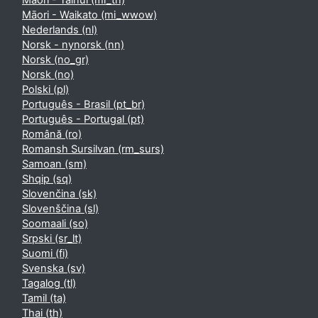
Māori - Tainui ‎(mi_tn)‎
Māori - Waikato ‎(mi_wwow)‎
Nederlands ‎(nl)‎
Norsk - nynorsk ‎(nn)‎
Norsk ‎(no_gr)‎
Norsk ‎(no)‎
Polski ‎(pl)‎
Português - Brasil ‎(pt_br)‎
Português - Portugal ‎(pt)‎
Română ‎(ro)‎
Romansh Sursilvan ‎(rm_surs)‎
Samoan ‎(sm)‎
Shqip ‎(sq)‎
Slovenčina ‎(sk)‎
Slovenščina ‎(sl)‎
Soomaali ‎(so)‎
Srpski ‎(sr_lt)‎
Suomi ‎(fi)‎
Svenska ‎(sv)‎
Tagalog ‎(tl)‎
Tamil ‎(ta)‎
Thai ‎(th)‎