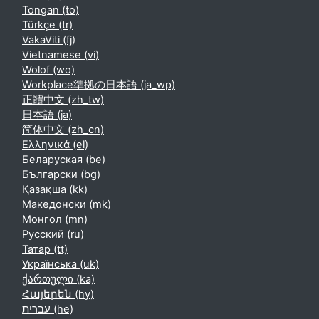
Tongan ‎(to)‎
Türkçe ‎(tr)‎
VakaViti ‎(fj)‎
Vietnamese ‎(vi)‎
Wolof ‎(wo)‎
Workplace準拠の日本語 ‎(ja_wp)‎
正體中文 ‎(zh_tw)‎
日本語 ‎(ja)‎
简体中文 ‎(zh_cn)‎
Ελληνικά ‎(el)‎
Беларуская ‎(be)‎
Български ‎(bg)‎
Қазақша ‎(kk)‎
Македонски ‎(mk)‎
Монгол ‎(mn)‎
Русский ‎(ru)‎
Татар ‎(tt)‎
Українська ‎(uk)‎
ქართული ‎(ka)‎
Հայերեն ‎(hy)‎
עברית ‎(he)‎