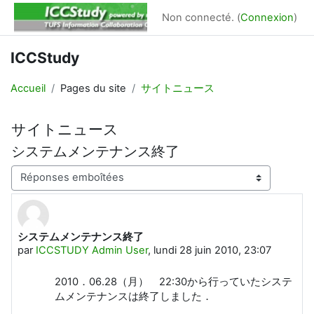
Passer au contenu principal
Non connecté. (
Connexion
)
ICCStudy
Accueil
Pages du site
サイトニュース
サイトニュース
システムメンテナンス終了
Type d’affichage
システムメンテナンス終了
Nombre de réponses : 0
par
ICCSTUDY Admin User
,
lundi 28 juin 2010, 23:07
2010．06.28（月） 22:30から行っていたシステ
ムメンテナンスは終了しました．