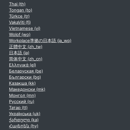
Thai ‎(th)‎
Tongan ‎(to)‎
Türkçe ‎(tr)‎
VakaViti ‎(fj)‎
Vietnamese ‎(vi)‎
Wolof ‎(wo)‎
Workplace準拠の日本語 ‎(ja_wp)‎
正體中文 ‎(zh_tw)‎
日本語 ‎(ja)‎
简体中文 ‎(zh_cn)‎
Ελληνικά ‎(el)‎
Беларуская ‎(be)‎
Български ‎(bg)‎
Қазақша ‎(kk)‎
Македонски ‎(mk)‎
Монгол ‎(mn)‎
Русский ‎(ru)‎
Татар ‎(tt)‎
Українська ‎(uk)‎
ქართული ‎(ka)‎
Հայերեն ‎(hy)‎