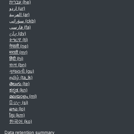
עברית ‎(he)‎
اردو ‎(ur)‎
العربية ‎(ar)‎
سۆرانی ‎(ckb)‎
فارسی ‎(fa)‎
ދިވެހި ‎(dv)‎
ትግርኛ ‎(ti)‎
नेपाली ‎(ne)‎
मराठी ‎(mr)‎
हिंदी ‎(hi)‎
বাংলা ‎(bn)‎
ગુજરાતી ‎(gu)‎
தமிழ் ‎(ta_lk)‎
తెలుగు ‎(te)‎
ಕನ್ನಡ ‎(kn)‎
മലയാളം ‎(ml)‎
සිංහල ‎(si)‎
ລາວ ‎(lo)‎
ខ្មែរ ‎(km)‎
한국어 ‎(ko)‎
Data retention summary