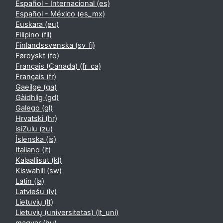
Español - Internacional ‎(es)‎
Español - México ‎(es_mx)‎
Euskara ‎(eu)‎
Filipino ‎(fil)‎
Finlandssvenska ‎(sv_fi)‎
Føroyskt ‎(fo)‎
Français (Canada) ‎(fr_ca)‎
Français ‎(fr)‎
Gaeilge ‎(ga)‎
Gàidhlig ‎(gd)‎
Galego ‎(gl)‎
Hrvatski ‎(hr)‎
isiZulu ‎(zu)‎
Íslenska ‎(is)‎
Italiano ‎(it)‎
Kalaallisut ‎(kl)‎
Kiswahili ‎(sw)‎
Latin ‎(la)‎
Latviešu ‎(lv)‎
Lietuvių ‎(lt)‎
Lietuvių (universitetas) ‎(lt_uni)‎