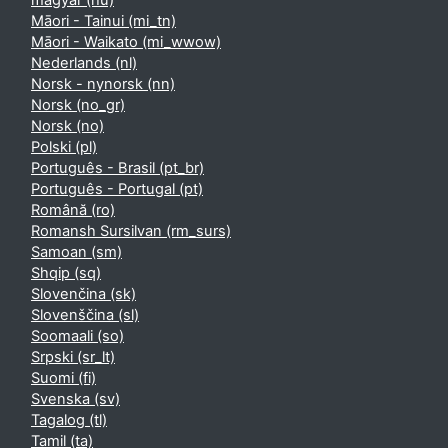
magyar ‎(hu)‎
Māori - Tainui ‎(mi_tn)‎
Māori - Waikato ‎(mi_wwow)‎
Nederlands ‎(nl)‎
Norsk - nynorsk ‎(nn)‎
Norsk ‎(no_gr)‎
Norsk ‎(no)‎
Polski ‎(pl)‎
Português - Brasil ‎(pt_br)‎
Português - Portugal ‎(pt)‎
Română ‎(ro)‎
Romansh Sursilvan ‎(rm_surs)‎
Samoan ‎(sm)‎
Shqip ‎(sq)‎
Slovenčina ‎(sk)‎
Slovenščina ‎(sl)‎
Soomaali ‎(so)‎
Srpski ‎(sr_lt)‎
Suomi ‎(fi)‎
Svenska ‎(sv)‎
Tagalog ‎(tl)‎
Tamil ‎(ta)‎