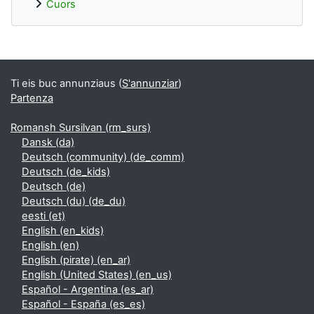
Cuors
Supplementary blocks
Ti eis buc annunziaus (
S'annunziar
)
Partenza
Romansh Sursilvan ‎(rm_surs)‎
Dansk ‎(da)‎
Deutsch (community) ‎(de_comm)‎
Deutsch ‎(de_kids)‎
Deutsch ‎(de)‎
Deutsch (du) ‎(de_du)‎
eesti ‎(et)‎
English ‎(en_kids)‎
English ‎(en)‎
English (pirate) ‎(en_ar)‎
English (United States) ‎(en_us)‎
Español - Argentina ‎(es_ar)‎
Español - España ‎(es_es)‎