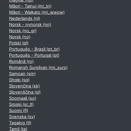
magyar ‎(hu)‎
Māori - Tainui ‎(mi_tn)‎
Māori - Waikato ‎(mi_wwow)‎
Nederlands ‎(nl)‎
Norsk - nynorsk ‎(nn)‎
Norsk ‎(no_gr)‎
Norsk ‎(no)‎
Polski ‎(pl)‎
Português - Brasil ‎(pt_br)‎
Português - Portugal ‎(pt)‎
Română ‎(ro)‎
Romansh Sursilvan ‎(rm_surs)‎
Samoan ‎(sm)‎
Shqip ‎(sq)‎
Slovenčina ‎(sk)‎
Slovenščina ‎(sl)‎
Soomaali ‎(so)‎
Srpski ‎(sr_lt)‎
Suomi ‎(fi)‎
Svenska ‎(sv)‎
Tagalog ‎(tl)‎
Tamil ‎(ta)‎