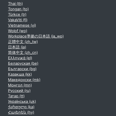
Thai ‎(th)‎
Tongan ‎(to)‎
Türkçe ‎(tr)‎
VakaViti ‎(fj)‎
Vietnamese ‎(vi)‎
Wolof ‎(wo)‎
Workplace準拠の日本語 ‎(ja_wp)‎
正體中文 ‎(zh_tw)‎
日本語 ‎(ja)‎
简体中文 ‎(zh_cn)‎
Ελληνικά ‎(el)‎
Беларуская ‎(be)‎
Български ‎(bg)‎
Қазақша ‎(kk)‎
Македонски ‎(mk)‎
Монгол ‎(mn)‎
Русский ‎(ru)‎
Татар ‎(tt)‎
Українська ‎(uk)‎
ქართული ‎(ka)‎
Հայերեն ‎(hy)‎