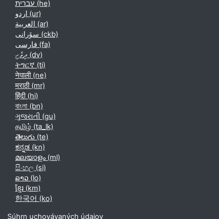
עברית ‎(he)‎
اردو ‎(ur)‎
العربية ‎(ar)‎
سۆرانی ‎(ckb)‎
فارسی ‎(fa)‎
ދިވެހި ‎(dv)‎
ትግርኛ ‎(ti)‎
नेपाली ‎(ne)‎
मराठी ‎(mr)‎
हिंदी ‎(hi)‎
বাংলা ‎(bn)‎
ગુજરાતી ‎(gu)‎
தமிழ் ‎(ta_lk)‎
తెలుగు ‎(te)‎
ಕನ್ನಡ ‎(kn)‎
മലയാളം ‎(ml)‎
සිංහල ‎(si)‎
ລາວ ‎(lo)‎
ខ្មែរ ‎(km)‎
한국어 ‎(ko)‎
Súhrn uchovávaných údajov