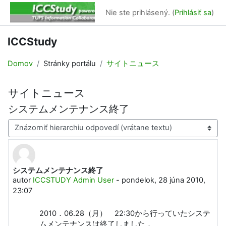
Preskočiť na hlavný obsah
Nie ste prihlásený. (
Prihlásiť sa
)
ICCStudy
Domov
Stránky portálu
サイトニュース
サイトニュース
システムメンテナンス終了
Mód zobrazenia
システムメンテナンス終了
Počet odpovedí: 0
autor
ICCSTUDY Admin User
-
pondelok, 28 júna 2010,
23:07
2010．06.28（月） 22:30から行っていたシステ
ムメンテナンスは終了しました．