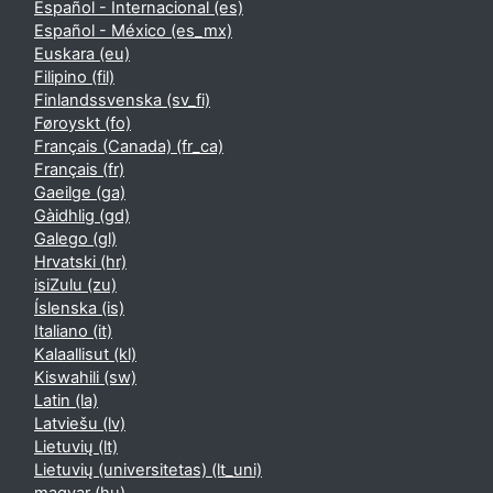
Español - Internacional ‎(es)‎
Español - México ‎(es_mx)‎
Euskara ‎(eu)‎
Filipino ‎(fil)‎
Finlandssvenska ‎(sv_fi)‎
Føroyskt ‎(fo)‎
Français (Canada) ‎(fr_ca)‎
Français ‎(fr)‎
Gaeilge ‎(ga)‎
Gàidhlig ‎(gd)‎
Galego ‎(gl)‎
Hrvatski ‎(hr)‎
isiZulu ‎(zu)‎
Íslenska ‎(is)‎
Italiano ‎(it)‎
Kalaallisut ‎(kl)‎
Kiswahili ‎(sw)‎
Latin ‎(la)‎
Latviešu ‎(lv)‎
Lietuvių ‎(lt)‎
Lietuvių (universitetas) ‎(lt_uni)‎