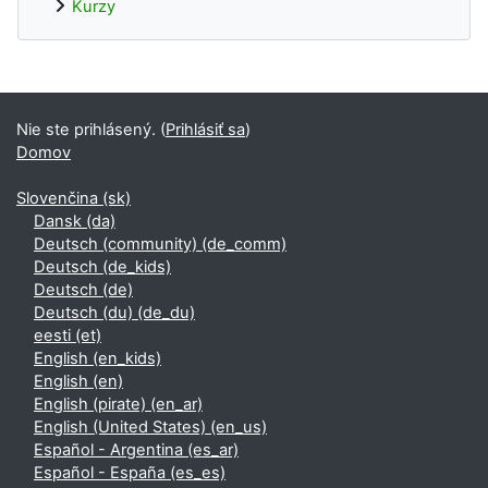
Kurzy
Dodatočné bloky
Nie ste prihlásený. (
Prihlásiť sa
)
Domov
Slovenčina ‎(sk)‎
Dansk ‎(da)‎
Deutsch (community) ‎(de_comm)‎
Deutsch ‎(de_kids)‎
Deutsch ‎(de)‎
Deutsch (du) ‎(de_du)‎
eesti ‎(et)‎
English ‎(en_kids)‎
English ‎(en)‎
English (pirate) ‎(en_ar)‎
English (United States) ‎(en_us)‎
Español - Argentina ‎(es_ar)‎
Español - España ‎(es_es)‎