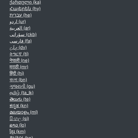
ქართული ‎(ka)‎
Հայերեն ‎(hy)‎
עברית ‎(he)‎
اردو ‎(ur)‎
العربية ‎(ar)‎
سۆرانی ‎(ckb)‎
فارسی ‎(fa)‎
ދިވެހި ‎(dv)‎
ትግርኛ ‎(ti)‎
नेपाली ‎(ne)‎
मराठी ‎(mr)‎
हिंदी ‎(hi)‎
বাংলা ‎(bn)‎
ગુજરાતી ‎(gu)‎
தமிழ் ‎(ta_lk)‎
తెలుగు ‎(te)‎
ಕನ್ನಡ ‎(kn)‎
മലയാളം ‎(ml)‎
සිංහල ‎(si)‎
ລາວ ‎(lo)‎
ខ្មែរ ‎(km)‎