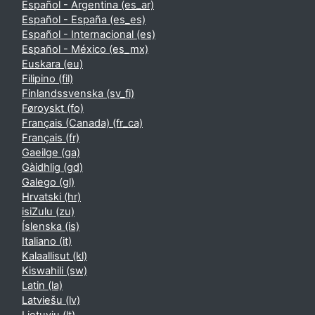
Español - Argentina ‎(es_ar)‎
Español - España ‎(es_es)‎
Español - Internacional ‎(es)‎
Español - México ‎(es_mx)‎
Euskara ‎(eu)‎
Filipino ‎(fil)‎
Finlandssvenska ‎(sv_fi)‎
Føroyskt ‎(fo)‎
Français (Canada) ‎(fr_ca)‎
Français ‎(fr)‎
Gaeilge ‎(ga)‎
Gàidhlig ‎(gd)‎
Galego ‎(gl)‎
Hrvatski ‎(hr)‎
isiZulu ‎(zu)‎
Íslenska ‎(is)‎
Italiano ‎(it)‎
Kalaallisut ‎(kl)‎
Kiswahili ‎(sw)‎
Latin ‎(la)‎
Latviešu ‎(lv)‎