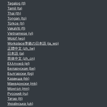
Tagalog ‎(tl)‎
Tamil ‎(ta)‎
Thai ‎(th)‎
Tongan ‎(to)‎
Türkçe ‎(tr)‎
VakaViti ‎(fj)‎
Vietnamese ‎(vi)‎
Wolof ‎(wo)‎
Workplace準拠の日本語 ‎(ja_wp)‎
正體中文 ‎(zh_tw)‎
日本語 ‎(ja)‎
简体中文 ‎(zh_cn)‎
Ελληνικά ‎(el)‎
Беларуская ‎(be)‎
Български ‎(bg)‎
Қазақша ‎(kk)‎
Македонски ‎(mk)‎
Монгол ‎(mn)‎
Русский ‎(ru)‎
Татар ‎(tt)‎
Українська ‎(uk)‎