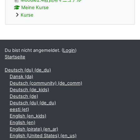
Meine Kurse
Kurse
Ergänzungsblöcke
Du bist nicht angemeldet. (
Login
)
Startseite
Deutsch (du) ‎(de_du)‎
Dansk ‎(da)‎
Deutsch (community) ‎(de_comm)‎
Deutsch ‎(de_kids)‎
Deutsch ‎(de)‎
Deutsch (du) ‎(de_du)‎
eesti ‎(et)‎
English ‎(en_kids)‎
English ‎(en)‎
English (pirate) ‎(en_ar)‎
English (United States) ‎(en_us)‎