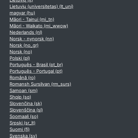
Lietuvių ‎(lt)‎
Lietuvių (universitetas) ‎(lt_uni)‎
magyar ‎(hu)‎
Māori - Tainui ‎(mi_tn)‎
Māori - Waikato ‎(mi_wwow)‎
Nederlands ‎(nl)‎
Norsk - nynorsk ‎(nn)‎
Norsk ‎(no_gr)‎
Norsk ‎(no)‎
Polski ‎(pl)‎
Português - Brasil ‎(pt_br)‎
Português - Portugal ‎(pt)‎
Română ‎(ro)‎
Romansh Sursilvan ‎(rm_surs)‎
Samoan ‎(sm)‎
Shqip ‎(sq)‎
Slovenčina ‎(sk)‎
Slovenščina ‎(sl)‎
Soomaali ‎(so)‎
Srpski ‎(sr_lt)‎
Suomi ‎(fi)‎
Svenska ‎(sv)‎