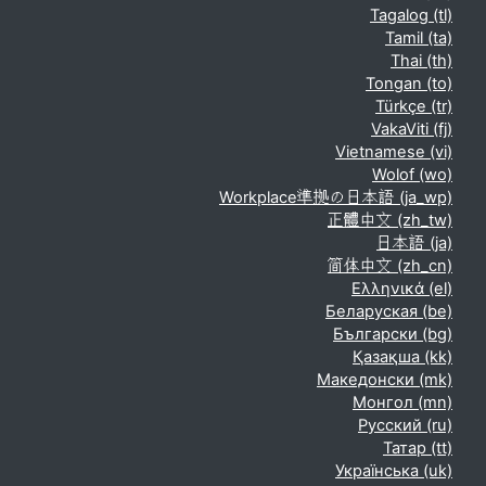
Tagalog ‎(tl)‎
Tamil ‎(ta)‎
Thai ‎(th)‎
Tongan ‎(to)‎
Türkçe ‎(tr)‎
VakaViti ‎(fj)‎
Vietnamese ‎(vi)‎
Wolof ‎(wo)‎
Workplace準拠の日本語 ‎(ja_wp)‎
正體中文 ‎(zh_tw)‎
日本語 ‎(ja)‎
简体中文 ‎(zh_cn)‎
Ελληνικά ‎(el)‎
Беларуская ‎(be)‎
Български ‎(bg)‎
Қазақша ‎(kk)‎
Македонски ‎(mk)‎
Монгол ‎(mn)‎
Русский ‎(ru)‎
Татар ‎(tt)‎
Українська ‎(uk)‎