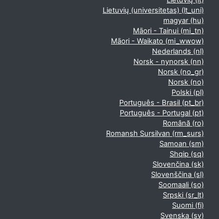
Lietuvių ‎(lt)‎
Lietuvių (universitetas) ‎(lt_uni)‎
magyar ‎(hu)‎
Māori - Tainui ‎(mi_tn)‎
Māori - Waikato ‎(mi_wwow)‎
Nederlands ‎(nl)‎
Norsk - nynorsk ‎(nn)‎
Norsk ‎(no_gr)‎
Norsk ‎(no)‎
Polski ‎(pl)‎
Português - Brasil ‎(pt_br)‎
Português - Portugal ‎(pt)‎
Română ‎(ro)‎
Romansh Sursilvan ‎(rm_surs)‎
Samoan ‎(sm)‎
Shqip ‎(sq)‎
Slovenčina ‎(sk)‎
Slovenščina ‎(sl)‎
Soomaali ‎(so)‎
Srpski ‎(sr_lt)‎
Suomi ‎(fi)‎
Svenska ‎(sv)‎