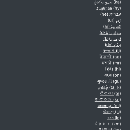
ქართული ‎(ka)‎
Հայերեն ‎(hy)‎
עברית ‎(he)‎
اردو ‎(ur)‎
العربية ‎(ar)‎
سۆرانی ‎(ckb)‎
فارسی ‎(fa)‎
ދިވެހި ‎(dv)‎
ትግርኛ ‎(ti)‎
नेपाली ‎(ne)‎
मराठी ‎(mr)‎
हिंदी ‎(hi)‎
বাংলা ‎(bn)‎
ગુજરાતી ‎(gu)‎
தமிழ் ‎(ta_lk)‎
తెలుగు ‎(te)‎
ಕನ್ನಡ ‎(kn)‎
മലയാളം ‎(ml)‎
සිංහල ‎(si)‎
ລາວ ‎(lo)‎
ខ្មែរ ‎(km)‎