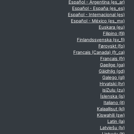
Español - Argentina ‎(es_ar)‎
Español - España ‎(es_es)‎
Español - Internacional ‎(es)‎
Español - México ‎(es_mx)‎
Euskara ‎(eu)‎
Filipino ‎(fil)‎
Finlandssvenska ‎(sv_fi)‎
Føroyskt ‎(fo)‎
Français (Canada) ‎(fr_ca)‎
Français ‎(fr)‎
Gaeilge ‎(ga)‎
Gàidhlig ‎(gd)‎
Galego ‎(gl)‎
Hrvatski ‎(hr)‎
isiZulu ‎(zu)‎
Íslenska ‎(is)‎
Italiano ‎(it)‎
Kalaallisut ‎(kl)‎
Kiswahili ‎(sw)‎
Latin ‎(la)‎
Latviešu ‎(lv)‎