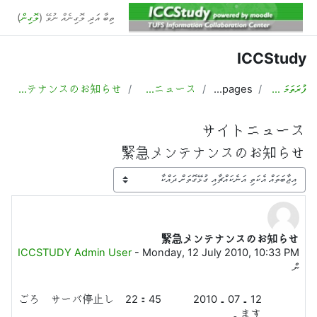
ައިކޮންޓެންޓަށް ސްކިޕްކޮށްލާ
ތިބާ އަދި ލޮގިނެއް ނުވޭ (
ލޮގިން
)
ICCStudy
ފުރަތަމަ ޞަފުޙާ
Site pages
サイトニュース
緊急メンテナンスのお知らせ
サイトニュース
緊急メンテナンスのお知らせ
ދައްކާ މޯޑު
緊急メンテナンスのお知らせ
Number of replies: 0
ICCSTUDY Admin User
-
Monday, 12 July 2010, 10:33 PM
ން
2010．07．12 22：45 ごろ サーバ停止し
ます．