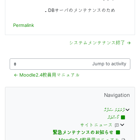
DBサーバのメンテナンスのため．
Permalink
→ システムメンテナンス終了
Jump to activity
Moodle2.4教員用マニュアル ←
ބުލޮކުތަށް
ސްކިޕް Navigation
Navigation
ފުރަތަމަ ޞަފުޙާ
ކޯސްތައް
サイトニュース
緊急メンテナンスのお知らせ
Moodle2.4教員用マニュアル