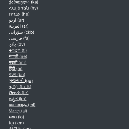
ქართული ‎(ka)‎
Հայերեն ‎(hy)‎
עברית ‎(he)‎
اردو ‎(ur)‎
العربية ‎(ar)‎
سۆرانی ‎(ckb)‎
فارسی ‎(fa)‎
ދިވެހި ‎(dv)‎
ትግርኛ ‎(ti)‎
नेपाली ‎(ne)‎
मराठी ‎(mr)‎
हिंदी ‎(hi)‎
বাংলা ‎(bn)‎
ગુજરાતી ‎(gu)‎
தமிழ் ‎(ta_lk)‎
తెలుగు ‎(te)‎
ಕನ್ನಡ ‎(kn)‎
മലയാളം ‎(ml)‎
සිංහල ‎(si)‎
ລາວ ‎(lo)‎
ខ្មែរ ‎(km)‎