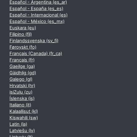
Español - Argentina ‎(es_ar)‎
Español - España ‎(es_es)‎
Español - Internacional ‎(es)‎
Español - México ‎(es_mx)‎
Euskara ‎(eu)‎
Filipino ‎(fil)‎
Finlandssvenska ‎(sv_fi)‎
Føroyskt ‎(fo)‎
Français (Canada) ‎(fr_ca)‎
Français ‎(fr)‎
Gaeilge ‎(ga)‎
Gàidhlig ‎(gd)‎
Galego ‎(gl)‎
Hrvatski ‎(hr)‎
isiZulu ‎(zu)‎
Íslenska ‎(is)‎
Italiano ‎(it)‎
Kalaallisut ‎(kl)‎
Kiswahili ‎(sw)‎
Latin ‎(la)‎
Latviešu ‎(lv)‎