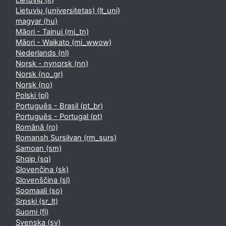
Lietuvių ‎(lt)‎
Lietuvių (universitetas) ‎(lt_uni)‎
magyar ‎(hu)‎
Māori - Tainui ‎(mi_tn)‎
Māori - Waikato ‎(mi_wwow)‎
Nederlands ‎(nl)‎
Norsk - nynorsk ‎(nn)‎
Norsk ‎(no_gr)‎
Norsk ‎(no)‎
Polski ‎(pl)‎
Português - Brasil ‎(pt_br)‎
Português - Portugal ‎(pt)‎
Română ‎(ro)‎
Romansh Sursilvan ‎(rm_surs)‎
Samoan ‎(sm)‎
Shqip ‎(sq)‎
Slovenčina ‎(sk)‎
Slovenščina ‎(sl)‎
Soomaali ‎(so)‎
Srpski ‎(sr_lt)‎
Suomi ‎(fi)‎
Svenska ‎(sv)‎