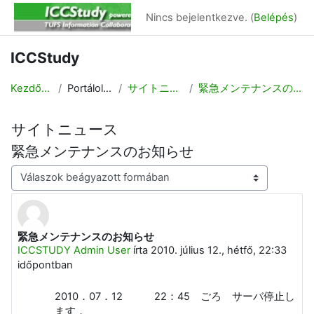
Tovább a fő tartalomhoz
Nincs bejelentkezve. (
Belépés
)
ICCStudy
Kezdőoldal
Portáloldalak
サイトニュース
緊急メンテナンスのお知らせ
サイトニュース
緊急メンテナンスのお知らせ
Megjelenítési mód
緊急メンテナンスのお知らせ
Válaszok szám: 0
ICCSTUDY Admin User
írta
2010. július 12., hétfő, 22:33
időpontban
2010．07．12 22：45 ごろ サーバ停止し
ます．