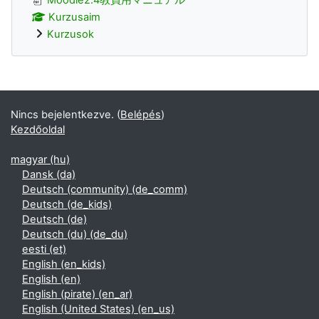
Kurzusaim
Kurzusok
Kiegészítő blokkok
Nincs bejelentkezve. (
Belépés
)
Kezdőoldal
magyar ‎(hu)‎
Dansk ‎(da)‎
Deutsch (community) ‎(de_comm)‎
Deutsch ‎(de_kids)‎
Deutsch ‎(de)‎
Deutsch (du) ‎(de_du)‎
eesti ‎(et)‎
English ‎(en_kids)‎
English ‎(en)‎
English (pirate) ‎(en_ar)‎
English (United States) ‎(en_us)‎