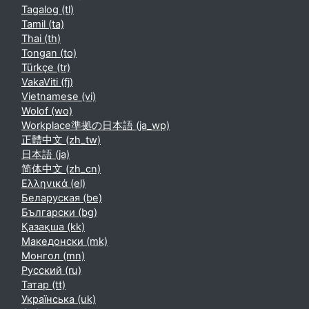
Tagalog ‎(tl)‎
Tamil ‎(ta)‎
Thai ‎(th)‎
Tongan ‎(to)‎
Türkçe ‎(tr)‎
VakaViti ‎(fj)‎
Vietnamese ‎(vi)‎
Wolof ‎(wo)‎
Workplace準拠の日本語 ‎(ja_wp)‎
正體中文 ‎(zh_tw)‎
日本語 ‎(ja)‎
简体中文 ‎(zh_cn)‎
Ελληνικά ‎(el)‎
Беларуская ‎(be)‎
Български ‎(bg)‎
Қазақша ‎(kk)‎
Македонски ‎(mk)‎
Монгол ‎(mn)‎
Русский ‎(ru)‎
Татар ‎(tt)‎
Українська ‎(uk)‎