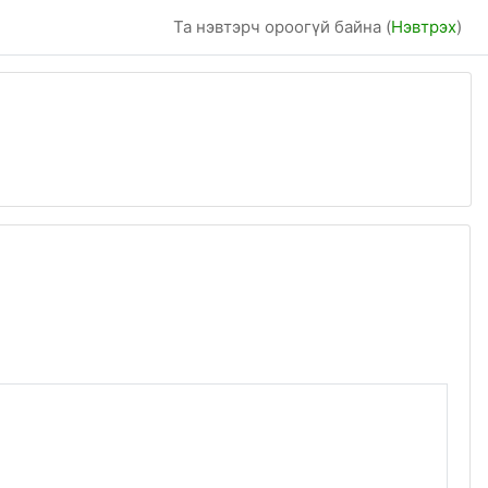
Та нэвтэрч ороогүй байна (
Нэвтрэх
)