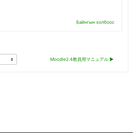
Байнгын холбоос
Moodle2.4教員用マニュアル ▶︎