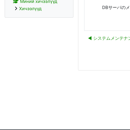
Миний хичээлүүд
DBサーバの
Хичээлүүд
◀︎ システムメンテナ