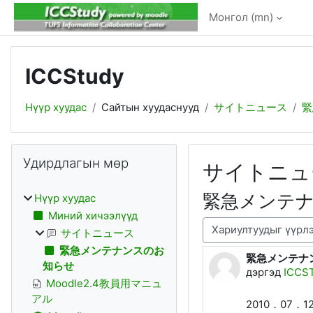
Үндсэн агуулга руу шилжих
Монгол ‎(mn)‎
ICCStudy
Нүүр хуудас
Сайтын хуудаснууд
サイトニュース
緊
Блокууд
Алгасах Удирдлагын мөр
Удирдлагын мөр
サイトニュ
緊急メンテ
Нүүр хуудас
Миний хичээлүүд
Харуулах горим
サイトニュース
緊急メンテナンスのお
緊急メンテナ
Хариу нийтлэ
知らせ
дэргэд
ICCS
Moodle2.4教員用マニュ
アル
2010．07