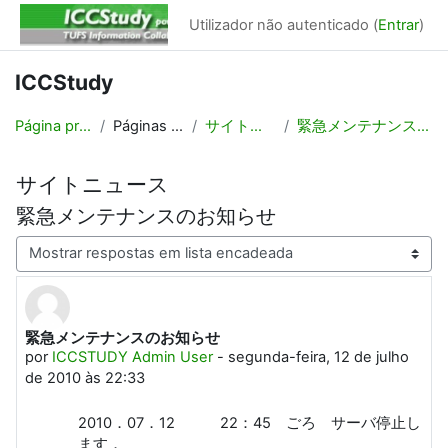
Ir para o conteúdo principal
Utilizador não autenticado (
Entrar
)
ICCStudy
Página principal
Páginas do site
サイトニュース
緊急メンテナンスのお知らせ
サイトニュース
緊急メンテナンスのお知らせ
Modo de visualização
緊急メンテナンスのお知らせ
Número de respostas: 0
por
ICCSTUDY Admin User
-
segunda-feira, 12 de julho
de 2010 às 22:33
2010．07．12 22：45 ごろ サーバ停止し
ます．