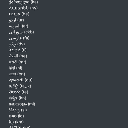
ქართული ‎(ka)‎
Հայերեն ‎(hy)‎
עברית ‎(he)‎
اردو ‎(ur)‎
العربية ‎(ar)‎
سۆرانی ‎(ckb)‎
فارسی ‎(fa)‎
ދިވެހި ‎(dv)‎
ትግርኛ ‎(ti)‎
नेपाली ‎(ne)‎
मराठी ‎(mr)‎
हिंदी ‎(hi)‎
বাংলা ‎(bn)‎
ગુજરાતી ‎(gu)‎
தமிழ் ‎(ta_lk)‎
తెలుగు ‎(te)‎
ಕನ್ನಡ ‎(kn)‎
മലയാളം ‎(ml)‎
සිංහල ‎(si)‎
ລາວ ‎(lo)‎
ខ្មែរ ‎(km)‎