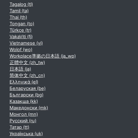
Tagalog ‎(tl)‎
Tamil ‎(ta)‎
Thai ‎(th)‎
Tongan ‎(to)‎
Türkçe ‎(tr)‎
VakaViti ‎(fj)‎
Vietnamese ‎(vi)‎
Wolof ‎(wo)‎
Workplace準拠の日本語 ‎(ja_wp)‎
正體中文 ‎(zh_tw)‎
日本語 ‎(ja)‎
简体中文 ‎(zh_cn)‎
Ελληνικά ‎(el)‎
Беларуская ‎(be)‎
Български ‎(bg)‎
Қазақша ‎(kk)‎
Македонски ‎(mk)‎
Монгол ‎(mn)‎
Русский ‎(ru)‎
Татар ‎(tt)‎
Українська ‎(uk)‎