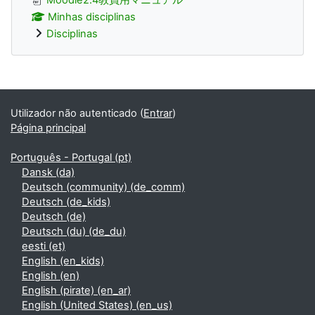
Minhas disciplinas
Disciplinas
Blocos adicionais
Utilizador não autenticado (
Entrar
)
Página principal
Português - Portugal ‎(pt)‎
Dansk ‎(da)‎
Deutsch (community) ‎(de_comm)‎
Deutsch ‎(de_kids)‎
Deutsch ‎(de)‎
Deutsch (du) ‎(de_du)‎
eesti ‎(et)‎
English ‎(en_kids)‎
English ‎(en)‎
English (pirate) ‎(en_ar)‎
English (United States) ‎(en_us)‎