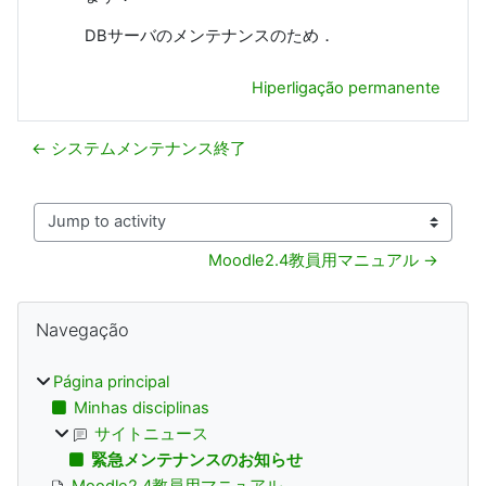
DBサーバのメンテナンスのため．
Hiperligação permanente
← システムメンテナンス終了
Jump to activity
Moodle2.4教員用マニュアル →
Blocos
Ignorar Navegação
Navegação
Página principal
Minhas disciplinas
サイトニュース
緊急メンテナンスのお知らせ
Moodle2.4教員用マニュアル