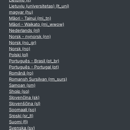
Lietuvių ‎(lt)‎
Lietuvių (universitetas) ‎(lt_uni)‎
magyar ‎(hu)‎
Māori - Tainui ‎(mi_tn)‎
Māori - Waikato ‎(mi_wwow)‎
Nederlands ‎(nl)‎
Norsk - nynorsk ‎(nn)‎
Norsk ‎(no_gr)‎
Norsk ‎(no)‎
Polski ‎(pl)‎
Português - Brasil ‎(pt_br)‎
Português - Portugal ‎(pt)‎
Română ‎(ro)‎
Romansh Sursilvan ‎(rm_surs)‎
Samoan ‎(sm)‎
Shqip ‎(sq)‎
Slovenčina ‎(sk)‎
Slovenščina ‎(sl)‎
Soomaali ‎(so)‎
Srpski ‎(sr_lt)‎
Suomi ‎(fi)‎
Svenska ‎(sv)‎