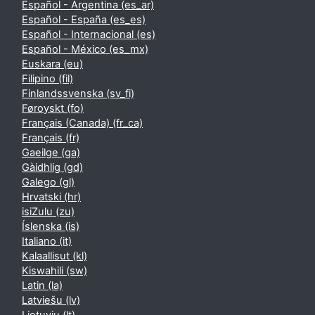
Español - Argentina ‎(es_ar)‎
Español - España ‎(es_es)‎
Español - Internacional ‎(es)‎
Español - México ‎(es_mx)‎
Euskara ‎(eu)‎
Filipino ‎(fil)‎
Finlandssvenska ‎(sv_fi)‎
Føroyskt ‎(fo)‎
Français (Canada) ‎(fr_ca)‎
Français ‎(fr)‎
Gaeilge ‎(ga)‎
Gàidhlig ‎(gd)‎
Galego ‎(gl)‎
Hrvatski ‎(hr)‎
isiZulu ‎(zu)‎
Íslenska ‎(is)‎
Italiano ‎(it)‎
Kalaallisut ‎(kl)‎
Kiswahili ‎(sw)‎
Latin ‎(la)‎
Latviešu ‎(lv)‎