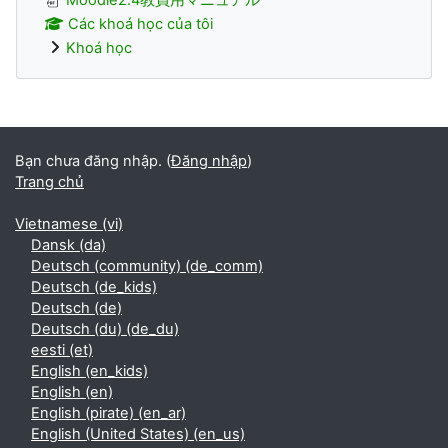
Các khoá học của tôi
Khoá học
Supplementary blocks
Bạn chưa đăng nhập. (
Đăng nhập
)
Trang chủ
Vietnamese ‎(vi)‎
Dansk ‎(da)‎
Deutsch (community) ‎(de_comm)‎
Deutsch ‎(de_kids)‎
Deutsch ‎(de)‎
Deutsch (du) ‎(de_du)‎
eesti ‎(et)‎
English ‎(en_kids)‎
English ‎(en)‎
English (pirate) ‎(en_ar)‎
English (United States) ‎(en_us)‎