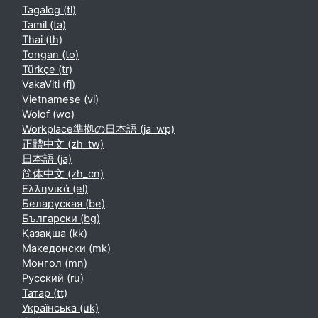
Tagalog ‎(tl)‎
Tamil ‎(ta)‎
Thai ‎(th)‎
Tongan ‎(to)‎
Türkçe ‎(tr)‎
VakaViti ‎(fj)‎
Vietnamese ‎(vi)‎
Wolof ‎(wo)‎
Workplace準拠の日本語 ‎(ja_wp)‎
正體中文 ‎(zh_tw)‎
日本語 ‎(ja)‎
简体中文 ‎(zh_cn)‎
Ελληνικά ‎(el)‎
Беларуская ‎(be)‎
Български ‎(bg)‎
Қазақша ‎(kk)‎
Македонски ‎(mk)‎
Монгол ‎(mn)‎
Русский ‎(ru)‎
Татар ‎(tt)‎
Українська ‎(uk)‎