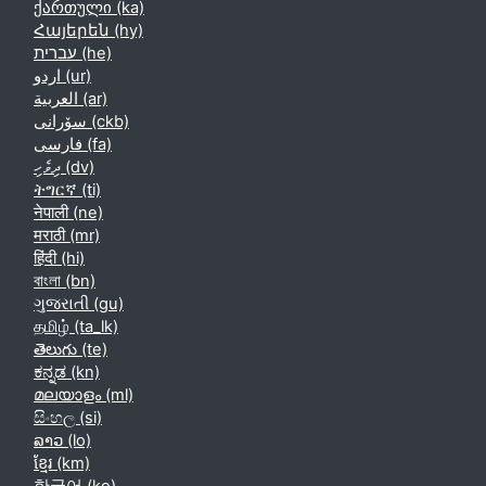
ქართული ‎(ka)‎
Հայերեն ‎(hy)‎
עברית ‎(he)‎
اردو ‎(ur)‎
العربية ‎(ar)‎
سۆرانی ‎(ckb)‎
فارسی ‎(fa)‎
ދިވެހި ‎(dv)‎
ትግርኛ ‎(ti)‎
नेपाली ‎(ne)‎
मराठी ‎(mr)‎
हिंदी ‎(hi)‎
বাংলা ‎(bn)‎
ગુજરાતી ‎(gu)‎
தமிழ் ‎(ta_lk)‎
తెలుగు ‎(te)‎
ಕನ್ನಡ ‎(kn)‎
മലയാളം ‎(ml)‎
සිංහල ‎(si)‎
ລາວ ‎(lo)‎
ខ្មែរ ‎(km)‎