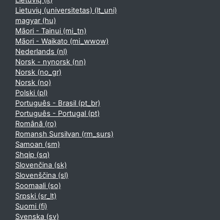
Lietuvių ‎(lt)‎
Lietuvių (universitetas) ‎(lt_uni)‎
magyar ‎(hu)‎
Māori - Tainui ‎(mi_tn)‎
Māori - Waikato ‎(mi_wwow)‎
Nederlands ‎(nl)‎
Norsk - nynorsk ‎(nn)‎
Norsk ‎(no_gr)‎
Norsk ‎(no)‎
Polski ‎(pl)‎
Português - Brasil ‎(pt_br)‎
Português - Portugal ‎(pt)‎
Română ‎(ro)‎
Romansh Sursilvan ‎(rm_surs)‎
Samoan ‎(sm)‎
Shqip ‎(sq)‎
Slovenčina ‎(sk)‎
Slovenščina ‎(sl)‎
Soomaali ‎(so)‎
Srpski ‎(sr_lt)‎
Suomi ‎(fi)‎
Svenska ‎(sv)‎