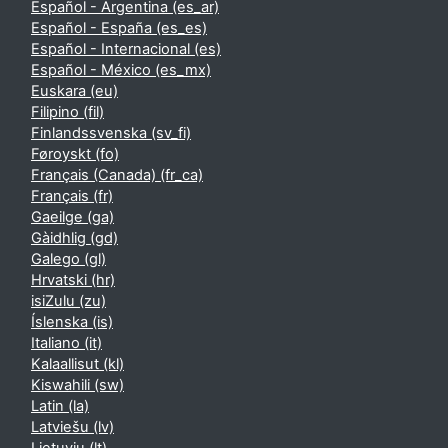
Español - Argentina ‎(es_ar)‎
Español - España ‎(es_es)‎
Español - Internacional ‎(es)‎
Español - México ‎(es_mx)‎
Euskara ‎(eu)‎
Filipino ‎(fil)‎
Finlandssvenska ‎(sv_fi)‎
Føroyskt ‎(fo)‎
Français (Canada) ‎(fr_ca)‎
Français ‎(fr)‎
Gaeilge ‎(ga)‎
Gàidhlig ‎(gd)‎
Galego ‎(gl)‎
Hrvatski ‎(hr)‎
isiZulu ‎(zu)‎
Íslenska ‎(is)‎
Italiano ‎(it)‎
Kalaallisut ‎(kl)‎
Kiswahili ‎(sw)‎
Latin ‎(la)‎
Latviešu ‎(lv)‎