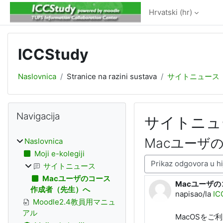
Preskoči na sadržaj
Hrvatski ‎(hr)‎
ICCStudy
Naslovnica
Stranice na razini sustava
サイトニュース
Blokovi
Preskoči Navigacija
Navigacija
サイトニュ
Macユーザ
Naslovnica
Moji e-kolegiji
Način prikaza
サイトニュース
Macユーザのコース
Macユーザ
Broj odgovora
作成者（先生）へ
napisao/la
IC
Moodle2.4教員用マニュ
アル
MacOSをご