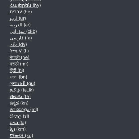
Հայերեն ‎(hy)‎
עברית ‎(he)‎
اردو ‎(ur)‎
العربية ‎(ar)‎
سۆرانی ‎(ckb)‎
فارسی ‎(fa)‎
ދިވެހި ‎(dv)‎
ትግርኛ ‎(ti)‎
नेपाली ‎(ne)‎
मराठी ‎(mr)‎
हिंदी ‎(hi)‎
বাংলা ‎(bn)‎
ગુજરાતી ‎(gu)‎
தமிழ் ‎(ta_lk)‎
తెలుగు ‎(te)‎
ಕನ್ನಡ ‎(kn)‎
മലയാളം ‎(ml)‎
සිංහල ‎(si)‎
ລາວ ‎(lo)‎
ខ្មែរ ‎(km)‎
한국어 ‎(ko)‎