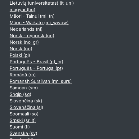
Lietuvių (universitetas) ‎(lt_uni)‎
magyar ‎(hu)‎
Māori - Tainui ‎(mi_tn)‎
Māori - Waikato ‎(mi_wwow)‎
Nederlands ‎(nl)‎
Norsk - nynorsk ‎(nn)‎
Norsk ‎(no_gr)‎
Norsk ‎(no)‎
Polski ‎(pl)‎
Português - Brasil ‎(pt_br)‎
Português - Portugal ‎(pt)‎
Română ‎(ro)‎
Romansh Sursilvan ‎(rm_surs)‎
Samoan ‎(sm)‎
Shqip ‎(sq)‎
Slovenčina ‎(sk)‎
Slovenščina ‎(sl)‎
Soomaali ‎(so)‎
Srpski ‎(sr_lt)‎
Suomi ‎(fi)‎
Svenska ‎(sv)‎