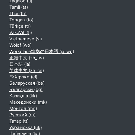
Tagalog ‎(tl)‎
Tamil ‎(ta)‎
Thai ‎(th)‎
Tongan ‎(to)‎
Türkçe ‎(tr)‎
VakaViti ‎(fj)‎
Vietnamese ‎(vi)‎
Wolof ‎(wo)‎
Workplace準拠の日本語 ‎(ja_wp)‎
正體中文 ‎(zh_tw)‎
日本語 ‎(ja)‎
简体中文 ‎(zh_cn)‎
Ελληνικά ‎(el)‎
Беларуская ‎(be)‎
Български ‎(bg)‎
Қазақша ‎(kk)‎
Македонски ‎(mk)‎
Монгол ‎(mn)‎
Русский ‎(ru)‎
Татар ‎(tt)‎
Українська ‎(uk)‎
ქართული ‎(ka)‎