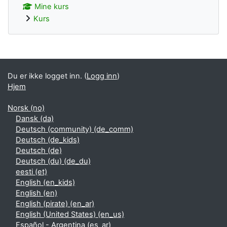
Mine kurs
Kurs
Blokker ekstrainnhold
Du er ikke logget inn. (
Logg inn
)
Hjem
Norsk ‎(no)‎
Dansk ‎(da)‎
Deutsch (community) ‎(de_comm)‎
Deutsch ‎(de_kids)‎
Deutsch ‎(de)‎
Deutsch (du) ‎(de_du)‎
eesti ‎(et)‎
English ‎(en_kids)‎
English ‎(en)‎
English (pirate) ‎(en_ar)‎
English (United States) ‎(en_us)‎
Español - Argentina ‎(es_ar)‎