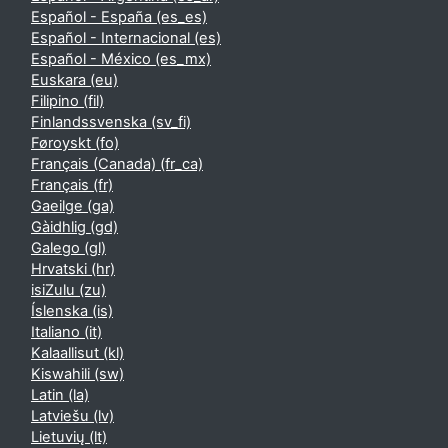
Español - España ‎(es_es)‎
Español - Internacional ‎(es)‎
Español - México ‎(es_mx)‎
Euskara ‎(eu)‎
Filipino ‎(fil)‎
Finlandssvenska ‎(sv_fi)‎
Føroyskt ‎(fo)‎
Français (Canada) ‎(fr_ca)‎
Français ‎(fr)‎
Gaeilge ‎(ga)‎
Gàidhlig ‎(gd)‎
Galego ‎(gl)‎
Hrvatski ‎(hr)‎
isiZulu ‎(zu)‎
Íslenska ‎(is)‎
Italiano ‎(it)‎
Kalaallisut ‎(kl)‎
Kiswahili ‎(sw)‎
Latin ‎(la)‎
Latviešu ‎(lv)‎
Lietuvių ‎(lt)‎