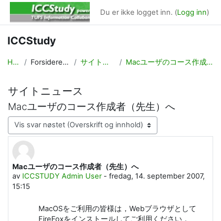
Gå til hovedinnhold
Du er ikke logget inn. (
Logg inn
)
ICCStudy
Hjem
Forsideressurser
サイトニュース
Macユーザのコース作成者（先生）へ
サイトニュース
Macユーザのコース作成者（先生）へ
Visningsmodus
Macユーザのコース作成者（先生）へ
Antall svar: 0
av
ICCSTUDY Admin User
-
fredag, 14. september 2007,
15:15
MacOSをご利用の皆様は，Webブラウザとして
FireFoxをインストールしてご利用ください．