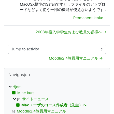
MacOSX標準のSafariですと，ファイルのアップロ
ードなどよく使う一部の機能が使えないようです．
Permanent lenke
2008年度入学学生および教員の皆様へ →
Jump to activity
Moodle2.4教員用マニュアル →
Blokker
Hopp over Navigasjon
Navigasjon
Hjem
Mine kurs
サイトニュース
Macユーザのコース作成者（先生）へ
Moodle2.4教員用マニュアル