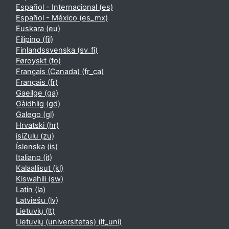
Español - Internacional ‎(es)‎
Español - México ‎(es_mx)‎
Euskara ‎(eu)‎
Filipino ‎(fil)‎
Finlandssvenska ‎(sv_fi)‎
Føroyskt ‎(fo)‎
Français (Canada) ‎(fr_ca)‎
Français ‎(fr)‎
Gaeilge ‎(ga)‎
Gàidhlig ‎(gd)‎
Galego ‎(gl)‎
Hrvatski ‎(hr)‎
isiZulu ‎(zu)‎
Íslenska ‎(is)‎
Italiano ‎(it)‎
Kalaallisut ‎(kl)‎
Kiswahili ‎(sw)‎
Latin ‎(la)‎
Latviešu ‎(lv)‎
Lietuvių ‎(lt)‎
Lietuvių (universitetas) ‎(lt_uni)‎