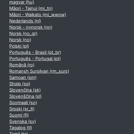
magyar ‎(hu)‎
Māori - Tainui ‎(mi_tn)‎
Māori - Waikato ‎(mi_wwow)‎
Nederlands ‎(nl)‎
Norsk - nynorsk ‎(nn)‎
Norsk ‎(no_gr)‎
Norsk ‎(no)‎
Polski ‎(pl)‎
Português - Brasil ‎(pt_br)‎
Português - Portugal ‎(pt)‎
Română ‎(ro)‎
Romansh Sursilvan ‎(rm_surs)‎
Samoan ‎(sm)‎
Shqip ‎(sq)‎
Slovenčina ‎(sk)‎
Slovenščina ‎(sl)‎
Soomaali ‎(so)‎
Srpski ‎(sr_lt)‎
Suomi ‎(fi)‎
Svenska ‎(sv)‎
Tagalog ‎(tl)‎