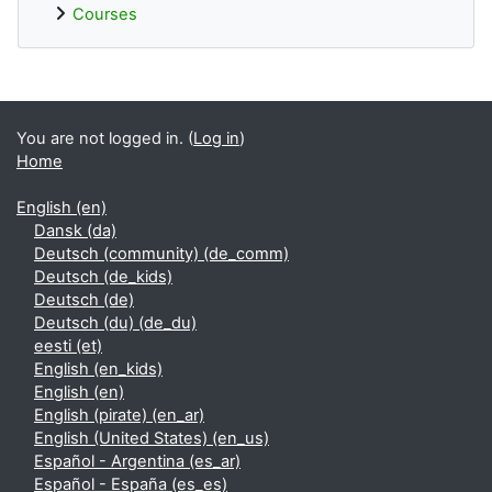
Courses
Supplementary blocks
You are not logged in. (
Log in
)
Home
English ‎(en)‎
Dansk ‎(da)‎
Deutsch (community) ‎(de_comm)‎
Deutsch ‎(de_kids)‎
Deutsch ‎(de)‎
Deutsch (du) ‎(de_du)‎
eesti ‎(et)‎
English ‎(en_kids)‎
English ‎(en)‎
English (pirate) ‎(en_ar)‎
English (United States) ‎(en_us)‎
Español - Argentina ‎(es_ar)‎
Español - España ‎(es_es)‎