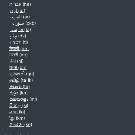
עברית ‎(he)‎
اردو ‎(ur)‎
العربية ‎(ar)‎
سۆرانی ‎(ckb)‎
فارسی ‎(fa)‎
ދިވެހި ‎(dv)‎
ትግርኛ ‎(ti)‎
नेपाली ‎(ne)‎
मराठी ‎(mr)‎
हिंदी ‎(hi)‎
বাংলা ‎(bn)‎
ગુજરાતી ‎(gu)‎
தமிழ் ‎(ta_lk)‎
తెలుగు ‎(te)‎
ಕನ್ನಡ ‎(kn)‎
മലയാളം ‎(ml)‎
සිංහල ‎(si)‎
ລາວ ‎(lo)‎
ខ្មែរ ‎(km)‎
한국어 ‎(ko)‎