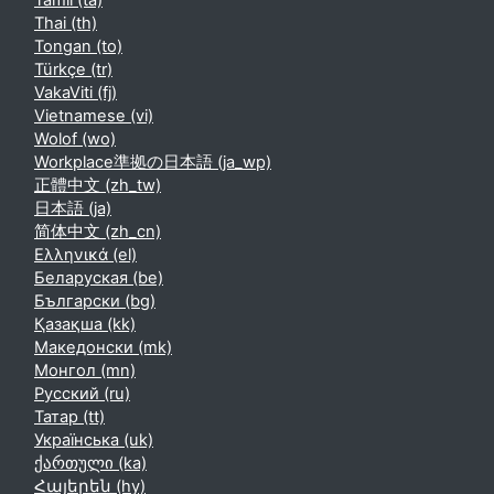
Tamil ‎(ta)‎
Thai ‎(th)‎
Tongan ‎(to)‎
Türkçe ‎(tr)‎
VakaViti ‎(fj)‎
Vietnamese ‎(vi)‎
Wolof ‎(wo)‎
Workplace準拠の日本語 ‎(ja_wp)‎
正體中文 ‎(zh_tw)‎
日本語 ‎(ja)‎
简体中文 ‎(zh_cn)‎
Ελληνικά ‎(el)‎
Беларуская ‎(be)‎
Български ‎(bg)‎
Қазақша ‎(kk)‎
Македонски ‎(mk)‎
Монгол ‎(mn)‎
Русский ‎(ru)‎
Татар ‎(tt)‎
Українська ‎(uk)‎
ქართული ‎(ka)‎
Հայերեն ‎(hy)‎