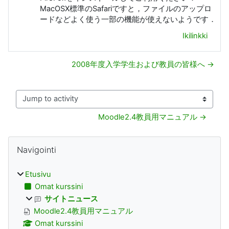
MacOSX標準のSafariですと，ファイルのアップロ
ードなどよく使う一部の機能が使えないようです．
Ikilinkki
2008年度入学学生および教員の皆様へ →
Jump to activity
Moodle2.4教員用マニュアル →
Lohkot
Ohita Navigointi
Navigointi
Etusivu
Omat kurssini
サイトニュース
Moodle2.4教員用マニュアル
Omat kurssini