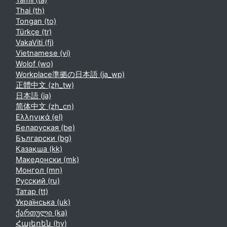
Tamil ‎(ta)‎
Thai ‎(th)‎
Tongan ‎(to)‎
Türkçe ‎(tr)‎
VakaViti ‎(fj)‎
Vietnamese ‎(vi)‎
Wolof ‎(wo)‎
Workplace準拠の日本語 ‎(ja_wp)‎
正體中文 ‎(zh_tw)‎
日本語 ‎(ja)‎
简体中文 ‎(zh_cn)‎
Ελληνικά ‎(el)‎
Беларуская ‎(be)‎
Български ‎(bg)‎
Қазақша ‎(kk)‎
Македонски ‎(mk)‎
Монгол ‎(mn)‎
Русский ‎(ru)‎
Татар ‎(tt)‎
Українська ‎(uk)‎
ქართული ‎(ka)‎
Հայերեն ‎(hy)‎