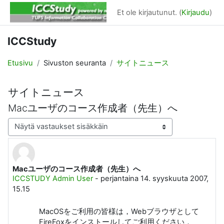
Siirry pääsisältöön
Et ole kirjautunut. (
Kirjaudu
)
ICCStudy
Etusivu
Sivuston seuranta
サイトニュース
サイトニュース
Macユーザのコース作成者（先生）へ
Näytön tila
Macユーザのコース作成者（先生）へ
Vastausten määrä: 0
ICCSTUDY Admin User
-
perjantaina 14. syyskuuta 2007,
15.15
MacOSをご利用の皆様は，Webブラウザとして
FireFoxをインストールしてご利用ください．