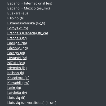
Español - Internacional ‎(es)‎
Español - México ‎(es_mx)‎
Euskara ‎(eu)‎
Filipino ‎(fil)‎
Finlandssvenska ‎(sv_fi)‎
Føroyskt ‎(fo)‎
Français (Canada) ‎(fr_ca)‎
Français ‎(fr)‎
Gaeilge ‎(ga)‎
Gàidhlig ‎(gd)‎
Galego ‎(gl)‎
Hrvatski ‎(hr)‎
isiZulu ‎(zu)‎
Íslenska ‎(is)‎
Italiano ‎(it)‎
Kalaallisut ‎(kl)‎
Kiswahili ‎(sw)‎
Latin ‎(la)‎
Latviešu ‎(lv)‎
Lietuvių ‎(lt)‎
Lietuvių (universitetas) ‎(lt_uni)‎