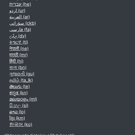
עברית ‎(he)‎
اردو ‎(ur)‎
العربية ‎(ar)‎
سۆرانی ‎(ckb)‎
فارسی ‎(fa)‎
ދިވެހި ‎(dv)‎
ትግርኛ ‎(ti)‎
नेपाली ‎(ne)‎
मराठी ‎(mr)‎
हिंदी ‎(hi)‎
বাংলা ‎(bn)‎
ગુજરાતી ‎(gu)‎
தமிழ் ‎(ta_lk)‎
తెలుగు ‎(te)‎
ಕನ್ನಡ ‎(kn)‎
മലയാളം ‎(ml)‎
සිංහල ‎(si)‎
ລາວ ‎(lo)‎
ខ្មែរ ‎(km)‎
한국어 ‎(ko)‎