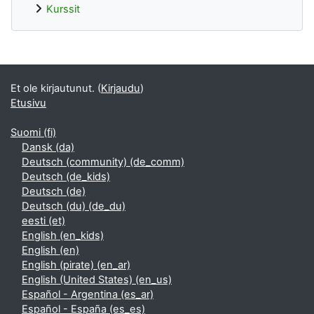
Kurssit
Täydentävät lohkot
Et ole kirjautunut. (
Kirjaudu
)
Etusivu
Suomi ‎(fi)‎
Dansk ‎(da)‎
Deutsch (community) ‎(de_comm)‎
Deutsch ‎(de_kids)‎
Deutsch ‎(de)‎
Deutsch (du) ‎(de_du)‎
eesti ‎(et)‎
English ‎(en_kids)‎
English ‎(en)‎
English (pirate) ‎(en_ar)‎
English (United States) ‎(en_us)‎
Español - Argentina ‎(es_ar)‎
Español - España ‎(es_es)‎