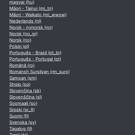
magyar ‎(hu)‎
Māori - Tainui ‎(mi_tn)‎
Māori - Waikato ‎(mi_wwow)‎
Nederlands ‎(nl)‎
Norsk - nynorsk ‎(nn)‎
Norsk ‎(no_gr)‎
Norsk ‎(no)‎
Polski ‎(pl)‎
Português - Brasil ‎(pt_br)‎
Português - Portugal ‎(pt)‎
Română ‎(ro)‎
Romansh Sursilvan ‎(rm_surs)‎
Samoan ‎(sm)‎
Shqip ‎(sq)‎
Slovenčina ‎(sk)‎
Slovenščina ‎(sl)‎
Soomaali ‎(so)‎
Srpski ‎(sr_lt)‎
Suomi ‎(fi)‎
Svenska ‎(sv)‎
Tagalog ‎(tl)‎