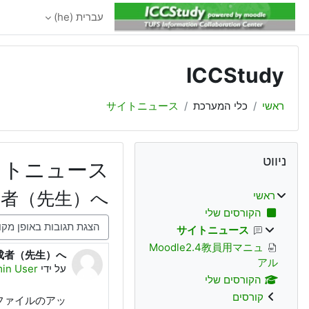
ילוג לתוכן הראשי
עברית ‎(he)‎
ICCStudy
ראשי
כלי המערכת
サイトニュース
משבצות (בלוקים)
דילוג את ניווט
ניווט
イトニュース
成者（先生）へ
ראשי
הקורסים שלי
מצב תצוגה
サイトニュース
Moodle2.4教員用マニュ
成者（先生）へ
מספר תגובות: 0
アル
על ידי
in User
הקורסים שלי
קורסים
，ファイルのアッ