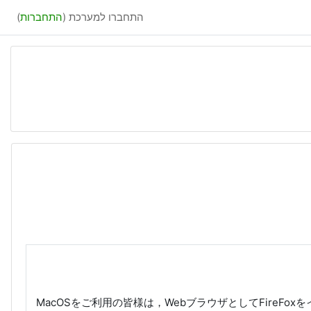
התחברו למערכת (
התחברות
)
מ
MacOSをご利用の皆様は，WebブラウザとしてFireFox