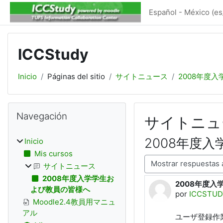
Saltar al contenido principal
Español - México ‎(es
ICCStudy
Inicio
Páginas del sitio
サイトニュース
2008年度
Bloques
Omitir Navegación
Navegación
サイトニュ
2008年度
Inicio
Mis cursos
Modo de visualización
サイトニュース
2008年度入学学生お
2008年度
Número de re
よび教員の皆様へ
por
ICCSTUD
Moodle2.4教員用マニュ
アル
ユーザ登録作