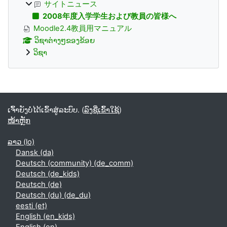
サイトニュース
2008年度入学学生および教員の皆様へ
Moodle2.4教員用マニュアル
ວິຊາຕ່າງໆຂອງຂ້ອຍ
ວິຊາ
Supplementary blocks
ເຈົ້າຍັງບໍ່ໄດ້ເຂົ້າສູ່ລະບົບ. (
ລົງຊື່ເຂົ້າໃຊ້
)
ໜ້າຫຼັກ
ລາວ ‎(lo)‎
Dansk ‎(da)‎
Deutsch (community) ‎(de_comm)‎
Deutsch ‎(de_kids)‎
Deutsch ‎(de)‎
Deutsch (du) ‎(de_du)‎
eesti ‎(et)‎
English ‎(en_kids)‎