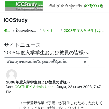
ຂ້າມໄປຫາເນື້ອຫາຫຼັກ
ເຈົ້າຍັງບໍ່ໄດ້ເຂົ້າສູ່ລະບົບ. (
ລົງຊື່ເຂົ້າໃຊ້
)
ICCStudy
ໜ້າຫຼັກ
ບັນດາໜ້າຂອງເວັບໄຊທ໌
サイトニュース
2008年度入学学生および教員の皆様へ
サイトニュース
2008年度入学学生および教員の皆様へ
ໂໝດສະແດງ
2008年度入学学生および教員の皆様へ
ຈຳນວນການຕອບກັບ: 0
ໂດຍ
ICCSTUDY Admin User
-
ວັນພຸດ, 23 ເມສາ 2008, 7:47
PM
ユーザ登録作業で手違いが発生したため，ただしく
ログインできない状態になっていました．