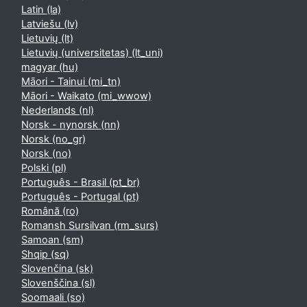
Latin ‎(la)‎
Latviešu ‎(lv)‎
Lietuvių ‎(lt)‎
Lietuvių (universitetas) ‎(lt_uni)‎
magyar ‎(hu)‎
Māori - Tainui ‎(mi_tn)‎
Māori - Waikato ‎(mi_wwow)‎
Nederlands ‎(nl)‎
Norsk - nynorsk ‎(nn)‎
Norsk ‎(no_gr)‎
Norsk ‎(no)‎
Polski ‎(pl)‎
Português - Brasil ‎(pt_br)‎
Português - Portugal ‎(pt)‎
Română ‎(ro)‎
Romansh Sursilvan ‎(rm_surs)‎
Samoan ‎(sm)‎
Shqip ‎(sq)‎
Slovenčina ‎(sk)‎
Slovenščina ‎(sl)‎
Soomaali ‎(so)‎