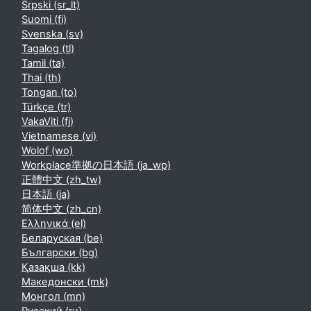
Srpski ‎(sr_lt)‎
Suomi ‎(fi)‎
Svenska ‎(sv)‎
Tagalog ‎(tl)‎
Tamil ‎(ta)‎
Thai ‎(th)‎
Tongan ‎(to)‎
Türkçe ‎(tr)‎
VakaViti ‎(fj)‎
Vietnamese ‎(vi)‎
Wolof ‎(wo)‎
Workplace準拠の日本語 ‎(ja_wp)‎
正體中文 ‎(zh_tw)‎
日本語 ‎(ja)‎
简体中文 ‎(zh_cn)‎
Ελληνικά ‎(el)‎
Беларуская ‎(be)‎
Български ‎(bg)‎
Қазақша ‎(kk)‎
Македонски ‎(mk)‎
Монгол ‎(mn)‎