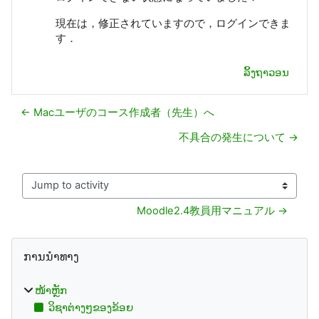
現在は，修正されていますので，ログインできま
す．
ລິ້ງຖາວອນ
← Macユーザのコース作成者（先生）へ
不具合の発生について →
Jump to activity
Moodle2.4教員用マニュアル →
ບລັອກ
ຂ້າມ ການນຳທາງ
ການນຳທາງ
ໜ້າຫຼັກ
ວິຊາຕ່າງໆຂອງຂ້ອຍ