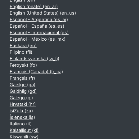
English ‎(en)‎
English (pirate) ‎(en_ar)‎
English (United States) ‎(en_us)‎
Español - Argentina ‎(es_ar)‎
Español - España ‎(es_es)‎
Español - Internacional ‎(es)‎
Español - México ‎(es_mx)‎
Euskara ‎(eu)‎
Filipino ‎(fil)‎
Finlandssvenska ‎(sv_fi)‎
Føroyskt ‎(fo)‎
Français (Canada) ‎(fr_ca)‎
Français ‎(fr)‎
Gaeilge ‎(ga)‎
Gàidhlig ‎(gd)‎
Galego ‎(gl)‎
Hrvatski ‎(hr)‎
isiZulu ‎(zu)‎
Íslenska ‎(is)‎
Italiano ‎(it)‎
Kalaallisut ‎(kl)‎
Kiswahili ‎(sw)‎