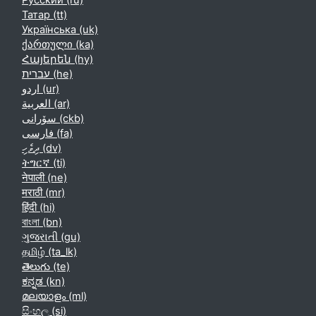
Русский ‎(ru)‎
Татар ‎(tt)‎
Українська ‎(uk)‎
ქართული ‎(ka)‎
Հայերեն ‎(hy)‎
עברית ‎(he)‎
اردو ‎(ur)‎
العربية ‎(ar)‎
سۆرانی ‎(ckb)‎
فارسی ‎(fa)‎
ދިވެހި ‎(dv)‎
ትግርኛ ‎(ti)‎
नेपाली ‎(ne)‎
मराठी ‎(mr)‎
हिंदी ‎(hi)‎
বাংলা ‎(bn)‎
ગુજરાતી ‎(gu)‎
தமிழ் ‎(ta_lk)‎
తెలుగు ‎(te)‎
ಕನ್ನಡ ‎(kn)‎
മലയാളം ‎(ml)‎
සිංහල ‎(si)‎