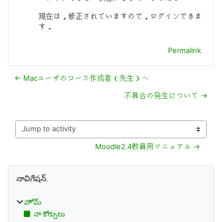
現在は，修正されていますので，ログインできま
す．
Permalink
← Macユーザのコース作成者（先生）へ
不具合の発生について →
Jump to activity
Moodle2.4教員用マニュアル →
బ్లాకులు
నావిగేషన్. ను తప్పించు
నావిగేషన్.
హోమ్
నా కోర్సులు