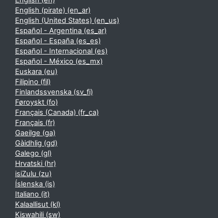
English ‎(en)‎
English (pirate) ‎(en_ar)‎
English (United States) ‎(en_us)‎
Español - Argentina ‎(es_ar)‎
Español - España ‎(es_es)‎
Español - Internacional ‎(es)‎
Español - México ‎(es_mx)‎
Euskara ‎(eu)‎
Filipino ‎(fil)‎
Finlandssvenska ‎(sv_fi)‎
Føroyskt ‎(fo)‎
Français (Canada) ‎(fr_ca)‎
Français ‎(fr)‎
Gaeilge ‎(ga)‎
Gàidhlig ‎(gd)‎
Galego ‎(gl)‎
Hrvatski ‎(hr)‎
isiZulu ‎(zu)‎
Íslenska ‎(is)‎
Italiano ‎(it)‎
Kalaallisut ‎(kl)‎
Kiswahili ‎(sw)‎