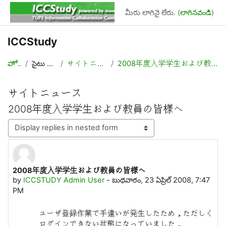
ప్రధాన కంటెంటుకు వెళ్ళు
మీరు లాగినై లేరు. (
లాగినవండి
)
ICCStudy
హోమ్
సైటు పేజీలు
サイトニュース
2008年度入学学生および教員の皆様へ
サイトニュース
2008年度入学学生および教員の皆様へ
Display mode
2008年度入学学生および教員の皆様へ
Number of replies: 0
by
ICCSTUDY Admin User
-
బుధవారం, 23 ఏప్రిల్ 2008, 7:47
PM
ユーザ登録作業で手違いが発生したため，ただしく
ログインできない状態になっていました．