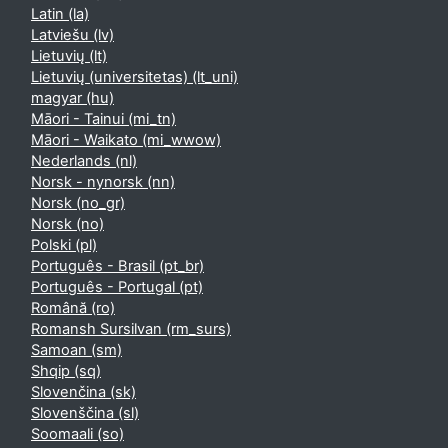
Latin ‎(la)‎
Latviešu ‎(lv)‎
Lietuvių ‎(lt)‎
Lietuvių (universitetas) ‎(lt_uni)‎
magyar ‎(hu)‎
Māori - Tainui ‎(mi_tn)‎
Māori - Waikato ‎(mi_wwow)‎
Nederlands ‎(nl)‎
Norsk - nynorsk ‎(nn)‎
Norsk ‎(no_gr)‎
Norsk ‎(no)‎
Polski ‎(pl)‎
Português - Brasil ‎(pt_br)‎
Português - Portugal ‎(pt)‎
Română ‎(ro)‎
Romansh Sursilvan ‎(rm_surs)‎
Samoan ‎(sm)‎
Shqip ‎(sq)‎
Slovenčina ‎(sk)‎
Slovenščina ‎(sl)‎
Soomaali ‎(so)‎