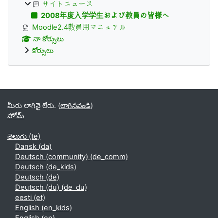
サイトニュース
2008年度入学学生および教員の皆様へ
Moodle2.4教員用マニュアル
నా కోర్సులు
కోర్సులు
Supplementary blocks
మీరు లాగినై లేరు. (
లాగినవండి
)
హోమ్
తెలుగు ‎(te)‎
Dansk ‎(da)‎
Deutsch (community) ‎(de_comm)‎
Deutsch ‎(de_kids)‎
Deutsch ‎(de)‎
Deutsch (du) ‎(de_du)‎
eesti ‎(et)‎
English ‎(en_kids)‎