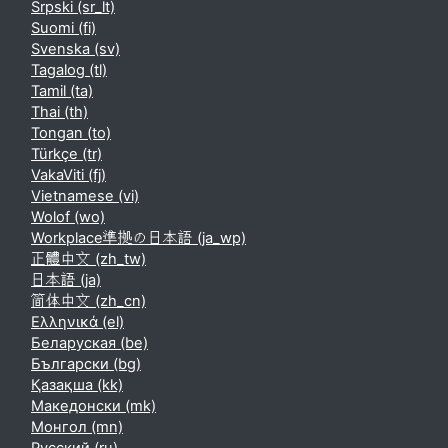
Srpski ‎(sr_lt)‎
Suomi ‎(fi)‎
Svenska ‎(sv)‎
Tagalog ‎(tl)‎
Tamil ‎(ta)‎
Thai ‎(th)‎
Tongan ‎(to)‎
Türkçe ‎(tr)‎
VakaViti ‎(fj)‎
Vietnamese ‎(vi)‎
Wolof ‎(wo)‎
Workplace準拠の日本語 ‎(ja_wp)‎
正體中文 ‎(zh_tw)‎
日本語 ‎(ja)‎
简体中文 ‎(zh_cn)‎
Ελληνικά ‎(el)‎
Беларуская ‎(be)‎
Български ‎(bg)‎
Қазақша ‎(kk)‎
Македонски ‎(mk)‎
Монгол ‎(mn)‎