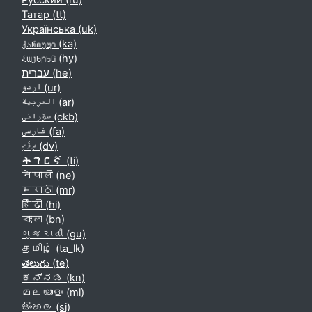
Русский ‎(ru)‎
Татар ‎(tt)‎
Українська ‎(uk)‎
ქართული ‎(ka)‎
Հայերեն ‎(hy)‎
עברית ‎(he)‎
اردو ‎(ur)‎
العربية ‎(ar)‎
سۆرانی ‎(ckb)‎
فارسی ‎(fa)‎
ދިވެހި ‎(dv)‎
ትግርኛ ‎(ti)‎
नेपाली ‎(ne)‎
मराठी ‎(mr)‎
हिंदी ‎(hi)‎
বাংলা ‎(bn)‎
ગુજરાતી ‎(gu)‎
தமிழ் ‎(ta_lk)‎
తెలుగు ‎(te)‎
ಕನ್ನಡ ‎(kn)‎
മലയാളം ‎(ml)‎
සිංහල ‎(si)‎