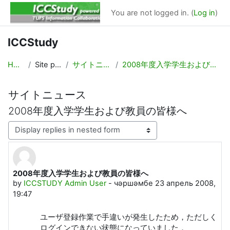
Баш эчтәлеккә күчү
You are not logged in. (
Log in
)
ICCStudy
Home
Site pages
サイトニュース
2008年度入学学生および教員の皆様へ
サイトニュース
2008年度入学学生および教員の皆様へ
Display mode
2008年度入学学生および教員の皆様へ
Number of replies: 0
by
ICCSTUDY Admin User
-
чәршәмбе 23 апрель 2008,
19:47
ユーザ登録作業で手違いが発生したため，ただしく
ログインできない状態になっていました．