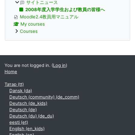
サイトニュース
2008年度入学学生および教員の皆様へ
Moodle2.4教員用マニュアル
My courses
Courses
Supplementary blocks
You are not logged in. (
Log in
)
Home
Татар ‎(tt)‎
Dansk ‎(da)‎
Deutsch (community) ‎(de_comm)‎
Deutsch ‎(de_kids)‎
Deutsch ‎(de)‎
Deutsch (du) ‎(de_du)‎
eesti ‎(et)‎
English ‎(en_kids)‎