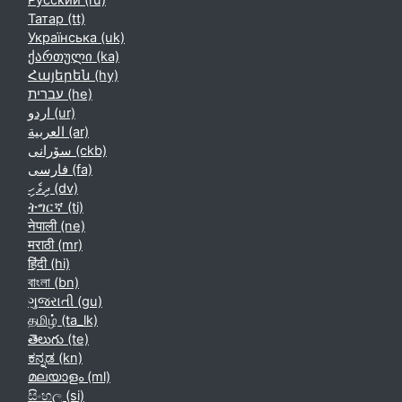
Русский ‎(ru)‎
Татар ‎(tt)‎
Українська ‎(uk)‎
ქართული ‎(ka)‎
Հայերեն ‎(hy)‎
עברית ‎(he)‎
اردو ‎(ur)‎
العربية ‎(ar)‎
سۆرانی ‎(ckb)‎
فارسی ‎(fa)‎
ދިވެހި ‎(dv)‎
ትግርኛ ‎(ti)‎
नेपाली ‎(ne)‎
मराठी ‎(mr)‎
हिंदी ‎(hi)‎
বাংলা ‎(bn)‎
ગુજરાતી ‎(gu)‎
தமிழ் ‎(ta_lk)‎
తెలుగు ‎(te)‎
ಕನ್ನಡ ‎(kn)‎
മലയാളം ‎(ml)‎
සිංහල ‎(si)‎