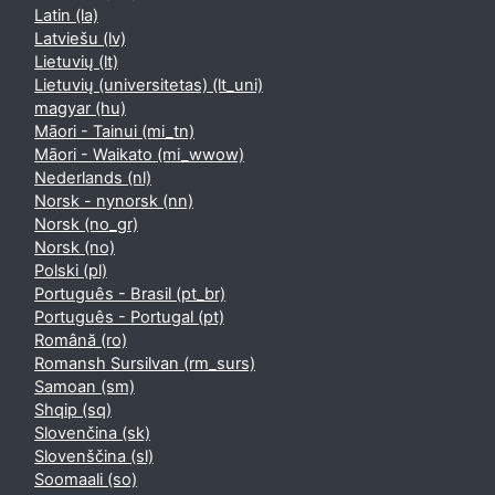
Latin ‎(la)‎
Latviešu ‎(lv)‎
Lietuvių ‎(lt)‎
Lietuvių (universitetas) ‎(lt_uni)‎
magyar ‎(hu)‎
Māori - Tainui ‎(mi_tn)‎
Māori - Waikato ‎(mi_wwow)‎
Nederlands ‎(nl)‎
Norsk - nynorsk ‎(nn)‎
Norsk ‎(no_gr)‎
Norsk ‎(no)‎
Polski ‎(pl)‎
Português - Brasil ‎(pt_br)‎
Português - Portugal ‎(pt)‎
Română ‎(ro)‎
Romansh Sursilvan ‎(rm_surs)‎
Samoan ‎(sm)‎
Shqip ‎(sq)‎
Slovenčina ‎(sk)‎
Slovenščina ‎(sl)‎
Soomaali ‎(so)‎