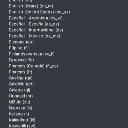
English ‎(en)‎
English (pirate) ‎(en_ar)‎
English (United States) ‎(en_us)‎
Español - Argentina ‎(es_ar)‎
Español - España ‎(es_es)‎
Español - Internacional ‎(es)‎
Español - México ‎(es_mx)‎
Euskara ‎(eu)‎
Filipino ‎(fil)‎
Finlandssvenska ‎(sv_fi)‎
Føroyskt ‎(fo)‎
Français (Canada) ‎(fr_ca)‎
Français ‎(fr)‎
Gaeilge ‎(ga)‎
Gàidhlig ‎(gd)‎
Galego ‎(gl)‎
Hrvatski ‎(hr)‎
isiZulu ‎(zu)‎
Íslenska ‎(is)‎
Italiano ‎(it)‎
Kalaallisut ‎(kl)‎
Kiswahili ‎(sw)‎