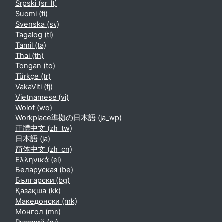
Srpski ‎(sr_lt)‎
Suomi ‎(fi)‎
Svenska ‎(sv)‎
Tagalog ‎(tl)‎
Tamil ‎(ta)‎
Thai ‎(th)‎
Tongan ‎(to)‎
Türkçe ‎(tr)‎
VakaViti ‎(fj)‎
Vietnamese ‎(vi)‎
Wolof ‎(wo)‎
Workplace準拠の日本語 ‎(ja_wp)‎
正體中文 ‎(zh_tw)‎
日本語 ‎(ja)‎
简体中文 ‎(zh_cn)‎
Ελληνικά ‎(el)‎
Беларуская ‎(be)‎
Български ‎(bg)‎
Қазақша ‎(kk)‎
Македонски ‎(mk)‎
Монгол ‎(mn)‎