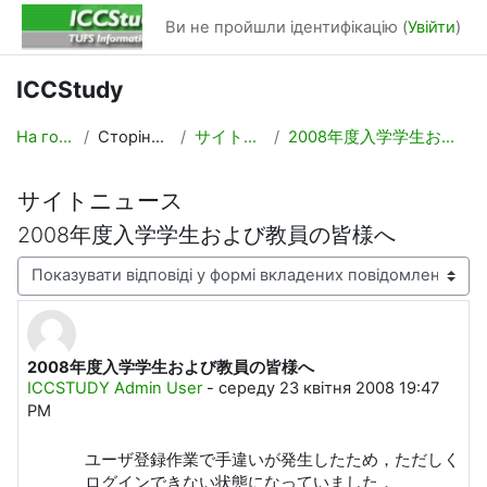
Перейти до головного вмісту
Ви не пройшли ідентифікацію (
Увійти
)
ICCStudy
На головну
Сторінки сайту
サイトニュース
2008年度入学学生および教員の皆様へ
サイトニュース
2008年度入学学生および教員の皆様へ
Тип показу
2008年度入学学生および教員の皆様へ
Кількість відповідей: 0
ICCSTUDY Admin User
-
середу 23 квітня 2008 19:47
PM
ユーザ登録作業で手違いが発生したため，ただしく
ログインできない状態になっていました．