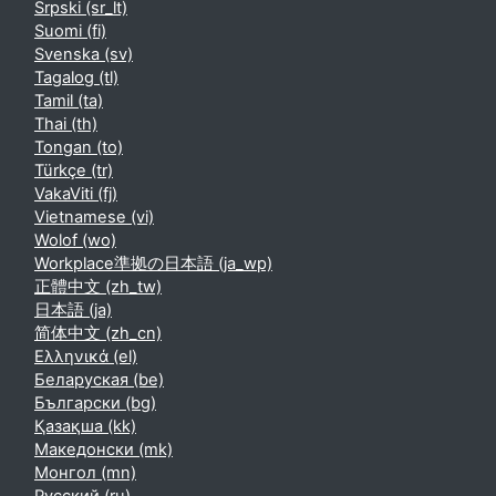
Srpski ‎(sr_lt)‎
Suomi ‎(fi)‎
Svenska ‎(sv)‎
Tagalog ‎(tl)‎
Tamil ‎(ta)‎
Thai ‎(th)‎
Tongan ‎(to)‎
Türkçe ‎(tr)‎
VakaViti ‎(fj)‎
Vietnamese ‎(vi)‎
Wolof ‎(wo)‎
Workplace準拠の日本語 ‎(ja_wp)‎
正體中文 ‎(zh_tw)‎
日本語 ‎(ja)‎
简体中文 ‎(zh_cn)‎
Ελληνικά ‎(el)‎
Беларуская ‎(be)‎
Български ‎(bg)‎
Қазақша ‎(kk)‎
Македонски ‎(mk)‎
Монгол ‎(mn)‎