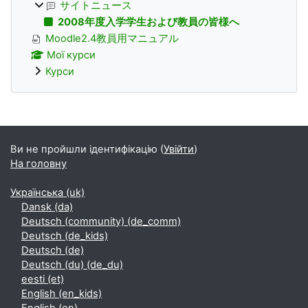
サイトニュース
2008年度入学学生および教員の皆様へ
Moodle2.4教員用マニュアル
Мої курси
Курси
Додаткові блоки
Ви не пройшли ідентифікацію (
Увійти
)
На головну
Українська ‎(uk)‎
Dansk ‎(da)‎
Deutsch (community) ‎(de_comm)‎
Deutsch ‎(de_kids)‎
Deutsch ‎(de)‎
Deutsch (du) ‎(de_du)‎
eesti ‎(et)‎
English ‎(en_kids)‎