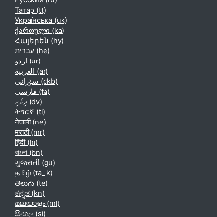
Русский ‎(ru)‎
Татар ‎(tt)‎
Українська ‎(uk)‎
ქართული ‎(ka)‎
Հայերեն ‎(hy)‎
עברית ‎(he)‎
اردو ‎(ur)‎
العربية ‎(ar)‎
سۆرانی ‎(ckb)‎
فارسی ‎(fa)‎
ދިވެހި ‎(dv)‎
ትግርኛ ‎(ti)‎
नेपाली ‎(ne)‎
मराठी ‎(mr)‎
हिंदी ‎(hi)‎
বাংলা ‎(bn)‎
ગુજરાતી ‎(gu)‎
தமிழ் ‎(ta_lk)‎
తెలుగు ‎(te)‎
ಕನ್ನಡ ‎(kn)‎
മലയാളം ‎(ml)‎
සිංහල ‎(si)‎