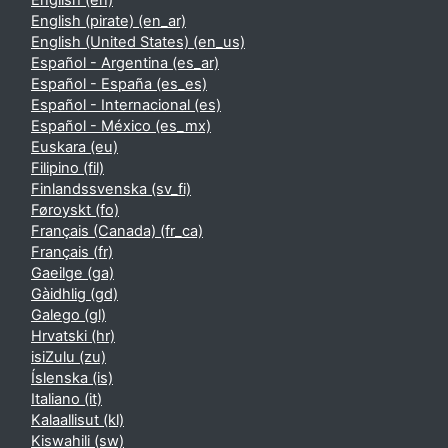
English ‎(en)‎
English (pirate) ‎(en_ar)‎
English (United States) ‎(en_us)‎
Español - Argentina ‎(es_ar)‎
Español - España ‎(es_es)‎
Español - Internacional ‎(es)‎
Español - México ‎(es_mx)‎
Euskara ‎(eu)‎
Filipino ‎(fil)‎
Finlandssvenska ‎(sv_fi)‎
Føroyskt ‎(fo)‎
Français (Canada) ‎(fr_ca)‎
Français ‎(fr)‎
Gaeilge ‎(ga)‎
Gàidhlig ‎(gd)‎
Galego ‎(gl)‎
Hrvatski ‎(hr)‎
isiZulu ‎(zu)‎
Íslenska ‎(is)‎
Italiano ‎(it)‎
Kalaallisut ‎(kl)‎
Kiswahili ‎(sw)‎