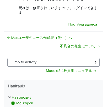
現在は，修正されていますので，ログインできま
す．
Постійна адреса
← Macユーザのコース作成者（先生）へ
不具合の発生について →
Jump to activity
Moodle2.4教員用マニュアル →
Блоки
Пропустити Навігація
Навігація
На головну
Мої курси