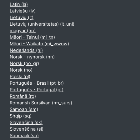
Latin ‎(la)‎
Latviešu ‎(lv)‎
Lietuvių ‎(lt)‎
Lietuvių (universitetas) ‎(lt_uni)‎
magyar ‎(hu)‎
Māori - Tainui ‎(mi_tn)‎
Māori - Waikato ‎(mi_wwow)‎
Nederlands ‎(nl)‎
Norsk - nynorsk ‎(nn)‎
Norsk ‎(no_gr)‎
Norsk ‎(no)‎
Polski ‎(pl)‎
Português - Brasil ‎(pt_br)‎
Português - Portugal ‎(pt)‎
Română ‎(ro)‎
Romansh Sursilvan ‎(rm_surs)‎
Samoan ‎(sm)‎
Shqip ‎(sq)‎
Slovenčina ‎(sk)‎
Slovenščina ‎(sl)‎
Soomaali ‎(so)‎