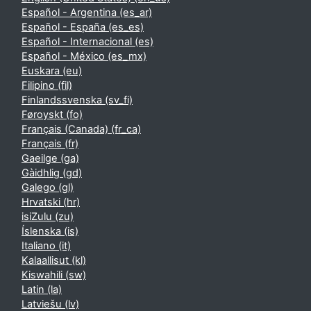
Español - Argentina ‎(es_ar)‎
Español - España ‎(es_es)‎
Español - Internacional ‎(es)‎
Español - México ‎(es_mx)‎
Euskara ‎(eu)‎
Filipino ‎(fil)‎
Finlandssvenska ‎(sv_fi)‎
Føroyskt ‎(fo)‎
Français (Canada) ‎(fr_ca)‎
Français ‎(fr)‎
Gaeilge ‎(ga)‎
Gàidhlig ‎(gd)‎
Galego ‎(gl)‎
Hrvatski ‎(hr)‎
isiZulu ‎(zu)‎
Íslenska ‎(is)‎
Italiano ‎(it)‎
Kalaallisut ‎(kl)‎
Kiswahili ‎(sw)‎
Latin ‎(la)‎
Latviešu ‎(lv)‎