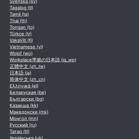
Svenska ‎(sv)‎
Tagalog ‎(tl)‎
Tamil ‎(ta)‎
Thai ‎(th)‎
Tongan ‎(to)‎
Türkçe ‎(tr)‎
VakaViti ‎(fj)‎
Vietnamese ‎(vi)‎
Wolof ‎(wo)‎
Workplace準拠の日本語 ‎(ja_wp)‎
正體中文 ‎(zh_tw)‎
日本語 ‎(ja)‎
简体中文 ‎(zh_cn)‎
Ελληνικά ‎(el)‎
Беларуская ‎(be)‎
Български ‎(bg)‎
Қазақша ‎(kk)‎
Македонски ‎(mk)‎
Монгол ‎(mn)‎
Русский ‎(ru)‎
Татар ‎(tt)‎
Українська ‎(uk)‎