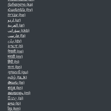
ქართული ‎(ka)‎
Հայերեն ‎(hy)‎
עברית ‎(he)‎
اردو ‎(ur)‎
العربية ‎(ar)‎
سۆرانی ‎(ckb)‎
فارسی ‎(fa)‎
ދިވެހި ‎(dv)‎
ትግርኛ ‎(ti)‎
नेपाली ‎(ne)‎
मराठी ‎(mr)‎
हिंदी ‎(hi)‎
বাংলা ‎(bn)‎
ગુજરાતી ‎(gu)‎
தமிழ் ‎(ta_lk)‎
తెలుగు ‎(te)‎
ಕನ್ನಡ ‎(kn)‎
മലയാളം ‎(ml)‎
සිංහල ‎(si)‎
ລາວ ‎(lo)‎
ខ្មែរ ‎(km)‎