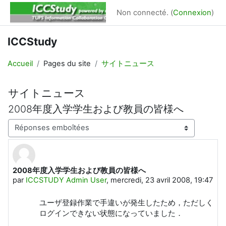
Passer au contenu principal
Non connecté. (
Connexion
)
ICCStudy
Accueil
Pages du site
サイトニュース
サイトニュース
2008年度入学学生および教員の皆様へ
Type d’affichage
2008年度入学学生および教員の皆様へ
Nombre de réponses : 0
par
ICCSTUDY Admin User
,
mercredi, 23 avril 2008, 19:47
ユーザ登録作業で手違いが発生したため，ただしく
ログインできない状態になっていました．