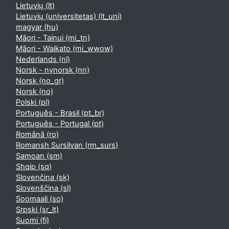
Lietuvių ‎(lt)‎
Lietuvių (universitetas) ‎(lt_uni)‎
magyar ‎(hu)‎
Māori - Tainui ‎(mi_tn)‎
Māori - Waikato ‎(mi_wwow)‎
Nederlands ‎(nl)‎
Norsk - nynorsk ‎(nn)‎
Norsk ‎(no_gr)‎
Norsk ‎(no)‎
Polski ‎(pl)‎
Português - Brasil ‎(pt_br)‎
Português - Portugal ‎(pt)‎
Română ‎(ro)‎
Romansh Sursilvan ‎(rm_surs)‎
Samoan ‎(sm)‎
Shqip ‎(sq)‎
Slovenčina ‎(sk)‎
Slovenščina ‎(sl)‎
Soomaali ‎(so)‎
Srpski ‎(sr_lt)‎
Suomi ‎(fi)‎