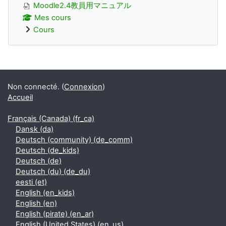
Moodle2.4教員用マニュアル
Mes cours
Cours
Blocs supplémentaires
Non connecté. (
Connexion
)
Accueil
Français (Canada) ‎(fr_ca)‎
Dansk ‎(da)‎
Deutsch (community) ‎(de_comm)‎
Deutsch ‎(de_kids)‎
Deutsch ‎(de)‎
Deutsch (du) ‎(de_du)‎
eesti ‎(et)‎
English ‎(en_kids)‎
English ‎(en)‎
English (pirate) ‎(en_ar)‎
English (United States) ‎(en_us)‎