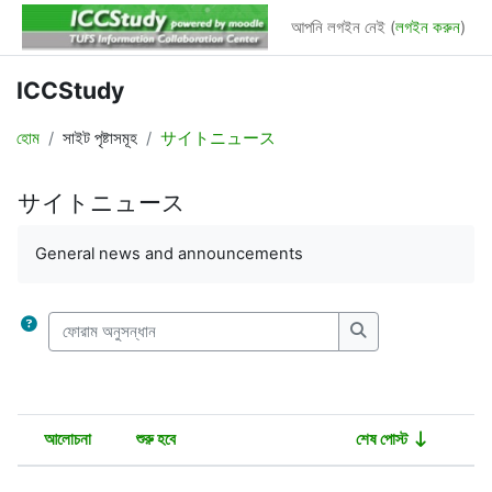
মাইন্ কনটেন্ট বাদ দিন
আপনি লগইন নেই (
লগইন করুন
)
ICCStudy
হোম
সাইট পৃষ্টাসমূহ
サイトニュース
サイトニュース
Completion requirements
General news and announcements
ফোরাম অনুসন্ধান
ফোরাম অনুসন্ধান
আলোচনা
শুরু হবে
শেষ পোস্ট
অবস্থা
List of discussions. Showing 6 of 6 