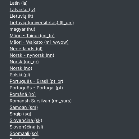
Latin ‎(la)‎
Latviešu ‎(lv)‎
Lietuvių ‎(lt)‎
Lietuvių (universitetas) ‎(lt_uni)‎
magyar ‎(hu)‎
Māori - Tainui ‎(mi_tn)‎
Māori - Waikato ‎(mi_wwow)‎
Nederlands ‎(nl)‎
Norsk - nynorsk ‎(nn)‎
Norsk ‎(no_gr)‎
Norsk ‎(no)‎
Polski ‎(pl)‎
Português - Brasil ‎(pt_br)‎
Português - Portugal ‎(pt)‎
Română ‎(ro)‎
Romansh Sursilvan ‎(rm_surs)‎
Samoan ‎(sm)‎
Shqip ‎(sq)‎
Slovenčina ‎(sk)‎
Slovenščina ‎(sl)‎
Soomaali ‎(so)‎