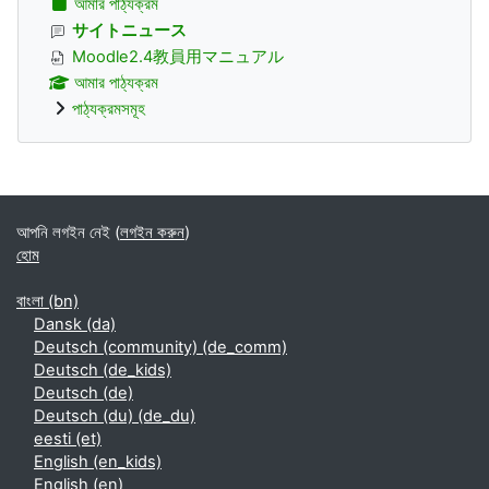
আমার পাঠ্যক্রম
サイトニュース
Moodle2.4教員用マニュアル
আমার পাঠ্যক্রম
পাঠ্যক্রমসমূহ
Supplementary blocks
আপনি লগইন নেই (
লগইন করুন
)
হোম
বাংলা ‎(bn)‎
Dansk ‎(da)‎
Deutsch (community) ‎(de_comm)‎
Deutsch ‎(de_kids)‎
Deutsch ‎(de)‎
Deutsch (du) ‎(de_du)‎
eesti ‎(et)‎
English ‎(en_kids)‎
English ‎(en)‎