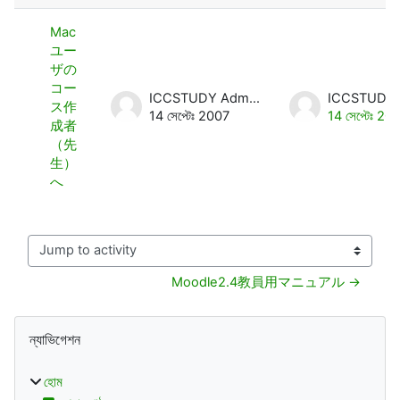
Mac
ユー
ザの
コー
ICCSTUDY Admin User
ス作
14 সেপ্টেঃ 2007
14 সেপ্টেঃ 20
成者
（先
生）
へ
Jump to activity
Moodle2.4教員用マニュアル →
ব্লক
ন্যাভিগেশন বাদ দিন
ন্যাভিগেশন
হোম