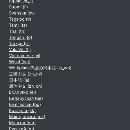
Srpski ‎(sr_lt)‎
Suomi ‎(fi)‎
Svenska ‎(sv)‎
Tagalog ‎(tl)‎
Tamil ‎(ta)‎
Thai ‎(th)‎
Tongan ‎(to)‎
Türkçe ‎(tr)‎
VakaViti ‎(fj)‎
Vietnamese ‎(vi)‎
Wolof ‎(wo)‎
Workplace準拠の日本語 ‎(ja_wp)‎
正體中文 ‎(zh_tw)‎
日本語 ‎(ja)‎
简体中文 ‎(zh_cn)‎
Ελληνικά ‎(el)‎
Беларуская ‎(be)‎
Български ‎(bg)‎
Қазақша ‎(kk)‎
Македонски ‎(mk)‎
Монгол ‎(mn)‎
Русский ‎(ru)‎