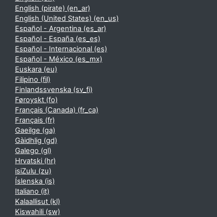
English (pirate) ‎(en_ar)‎
English (United States) ‎(en_us)‎
Español - Argentina ‎(es_ar)‎
Español - España ‎(es_es)‎
Español - Internacional ‎(es)‎
Español - México ‎(es_mx)‎
Euskara ‎(eu)‎
Filipino ‎(fil)‎
Finlandssvenska ‎(sv_fi)‎
Føroyskt ‎(fo)‎
Français (Canada) ‎(fr_ca)‎
Français ‎(fr)‎
Gaeilge ‎(ga)‎
Gàidhlig ‎(gd)‎
Galego ‎(gl)‎
Hrvatski ‎(hr)‎
isiZulu ‎(zu)‎
Íslenska ‎(is)‎
Italiano ‎(it)‎
Kalaallisut ‎(kl)‎
Kiswahili ‎(sw)‎