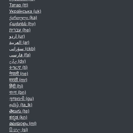
Татар ‎(tt)‎
Українська ‎(uk)‎
ქართული ‎(ka)‎
Հայերեն ‎(hy)‎
עברית ‎(he)‎
اردو ‎(ur)‎
العربية ‎(ar)‎
سۆرانی ‎(ckb)‎
فارسی ‎(fa)‎
ދިވެހި ‎(dv)‎
ትግርኛ ‎(ti)‎
नेपाली ‎(ne)‎
मराठी ‎(mr)‎
हिंदी ‎(hi)‎
বাংলা ‎(bn)‎
ગુજરાતી ‎(gu)‎
தமிழ் ‎(ta_lk)‎
తెలుగు ‎(te)‎
ಕನ್ನಡ ‎(kn)‎
മലയാളം ‎(ml)‎
සිංහල ‎(si)‎