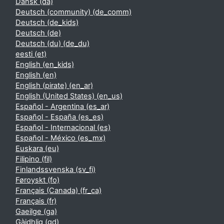
Dansk ‎(da)‎
Deutsch (community) ‎(de_comm)‎
Deutsch ‎(de_kids)‎
Deutsch ‎(de)‎
Deutsch (du) ‎(de_du)‎
eesti ‎(et)‎
English ‎(en_kids)‎
English ‎(en)‎
English (pirate) ‎(en_ar)‎
English (United States) ‎(en_us)‎
Español - Argentina ‎(es_ar)‎
Español - España ‎(es_es)‎
Español - Internacional ‎(es)‎
Español - México ‎(es_mx)‎
Euskara ‎(eu)‎
Filipino ‎(fil)‎
Finlandssvenska ‎(sv_fi)‎
Føroyskt ‎(fo)‎
Français (Canada) ‎(fr_ca)‎
Français ‎(fr)‎
Gaeilge ‎(ga)‎
Gàidhlig ‎(gd)‎