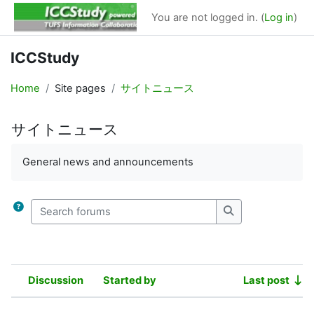
Skip to main content
You are not logged in. (
Log in
)
ICCStudy
Home
Site pages
サイトニュース
サイトニュース
Completion requirements
General news and announcements
Search forums
Search forums
Discussion
Started by
Last post
Status
List of discussions. Showing 6 of 6 