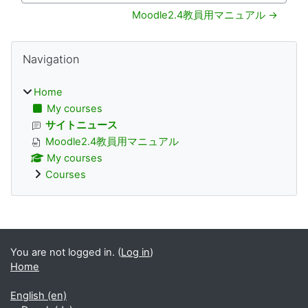
Moodle2.4教員用マニュアル →
Blocks
Skip Navigation
Navigation
Home
My courses
サイトニュース
Moodle2.4教員用マニュアル
My courses
Courses
Supplementary blocks
You are not logged in. (
Log in
)
Home
English ‎(en)‎