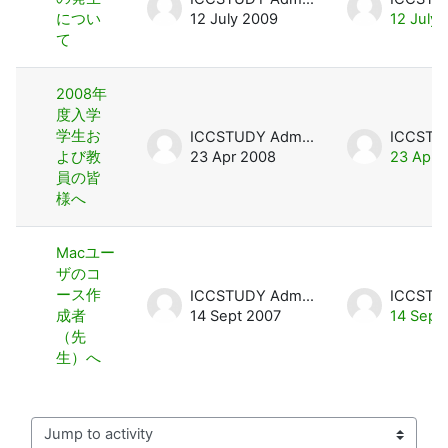
につい
12 July 2009
12 July
て
2008年
度入学
学生お
ICCSTUDY Admin User
よび教
23 Apr 2008
23 Apr 
員の皆
様へ
Macユー
ザのコ
ース作
ICCSTUDY Admin User
成者
14 Sept 2007
14 Sept
（先
生）へ
Jump to activity