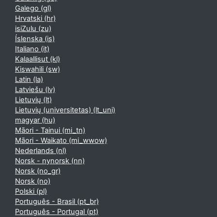
Galego ‎(gl)‎
Hrvatski ‎(hr)‎
isiZulu ‎(zu)‎
Íslenska ‎(is)‎
Italiano ‎(it)‎
Kalaallisut ‎(kl)‎
Kiswahili ‎(sw)‎
Latin ‎(la)‎
Latviešu ‎(lv)‎
Lietuvių ‎(lt)‎
Lietuvių (universitetas) ‎(lt_uni)‎
magyar ‎(hu)‎
Māori - Tainui ‎(mi_tn)‎
Māori - Waikato ‎(mi_wwow)‎
Nederlands ‎(nl)‎
Norsk - nynorsk ‎(nn)‎
Norsk ‎(no_gr)‎
Norsk ‎(no)‎
Polski ‎(pl)‎
Português - Brasil ‎(pt_br)‎
Português - Portugal ‎(pt)‎