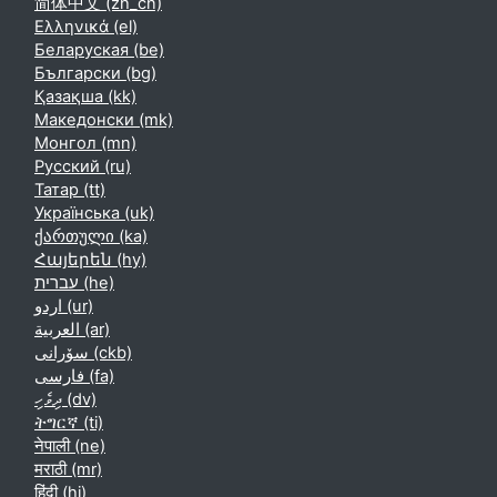
简体中文 ‎(zh_cn)‎
Ελληνικά ‎(el)‎
Беларуская ‎(be)‎
Български ‎(bg)‎
Қазақша ‎(kk)‎
Македонски ‎(mk)‎
Монгол ‎(mn)‎
Русский ‎(ru)‎
Татар ‎(tt)‎
Українська ‎(uk)‎
ქართული ‎(ka)‎
Հայերեն ‎(hy)‎
עברית ‎(he)‎
اردو ‎(ur)‎
العربية ‎(ar)‎
سۆرانی ‎(ckb)‎
فارسی ‎(fa)‎
ދިވެހި ‎(dv)‎
ትግርኛ ‎(ti)‎
नेपाली ‎(ne)‎
मराठी ‎(mr)‎
हिंदी ‎(hi)‎