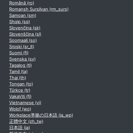
Română ‎(ro)‎
Romansh Sursilvan ‎(rm_surs)‎
Samoan ‎(sm)‎
Shqip ‎(sq)‎
Slovenčina ‎(sk)‎
Slovenščina ‎(sl)‎
Soomaali ‎(so)‎
Srpski ‎(sr_lt)‎
Suomi ‎(fi)‎
Svenska ‎(sv)‎
Tagalog ‎(tl)‎
Tamil ‎(ta)‎
Thai ‎(th)‎
Tongan ‎(to)‎
Türkçe ‎(tr)‎
VakaViti ‎(fj)‎
Vietnamese ‎(vi)‎
Wolof ‎(wo)‎
Workplace準拠の日本語 ‎(ja_wp)‎
正體中文 ‎(zh_tw)‎
日本語 ‎(ja)‎