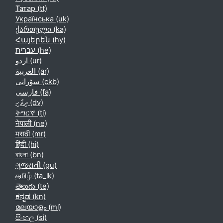
Татар ‎(tt)‎
Українська ‎(uk)‎
ქართული ‎(ka)‎
Հայերեն ‎(hy)‎
עברית ‎(he)‎
اردو ‎(ur)‎
العربية ‎(ar)‎
سۆرانی ‎(ckb)‎
فارسی ‎(fa)‎
ދިވެހި ‎(dv)‎
ትግርኛ ‎(ti)‎
नेपाली ‎(ne)‎
मराठी ‎(mr)‎
हिंदी ‎(hi)‎
বাংলা ‎(bn)‎
ગુજરાતી ‎(gu)‎
தமிழ் ‎(ta_lk)‎
తెలుగు ‎(te)‎
ಕನ್ನಡ ‎(kn)‎
മലയാളം ‎(ml)‎
සිංහල ‎(si)‎