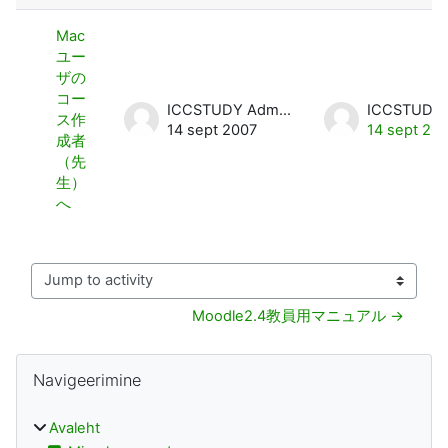
Mac
ユー
ザの
コー
ICCSTUDY Admin User
ス作
14 sept 2007
14 sept 20
成者
（先
生）
へ
Jump to activity
Moodle2.4教員用マニュアル →
Plokid
Jäta vahele Navigeerimine
Navigeerimine
Avaleht