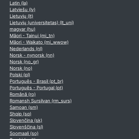
Latin ‎(la)‎
Latviešu ‎(lv)‎
Lietuvių ‎(lt)‎
Lietuvių (universitetas) ‎(lt_uni)‎
magyar ‎(hu)‎
Māori - Tainui ‎(mi_tn)‎
Māori - Waikato ‎(mi_wwow)‎
Nederlands ‎(nl)‎
Norsk - nynorsk ‎(nn)‎
Norsk ‎(no_gr)‎
Norsk ‎(no)‎
Polski ‎(pl)‎
Português - Brasil ‎(pt_br)‎
Português - Portugal ‎(pt)‎
Română ‎(ro)‎
Romansh Sursilvan ‎(rm_surs)‎
Samoan ‎(sm)‎
Shqip ‎(sq)‎
Slovenčina ‎(sk)‎
Slovenščina ‎(sl)‎
Soomaali ‎(so)‎