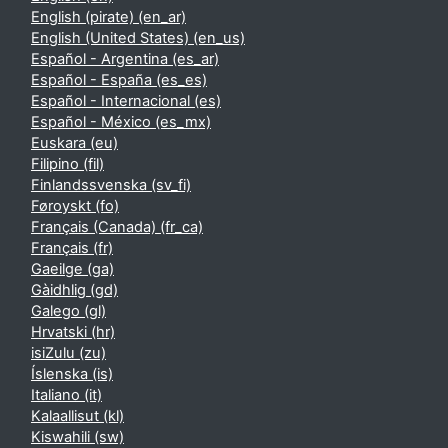
English (pirate) ‎(en_ar)‎
English (United States) ‎(en_us)‎
Español - Argentina ‎(es_ar)‎
Español - España ‎(es_es)‎
Español - Internacional ‎(es)‎
Español - México ‎(es_mx)‎
Euskara ‎(eu)‎
Filipino ‎(fil)‎
Finlandssvenska ‎(sv_fi)‎
Føroyskt ‎(fo)‎
Français (Canada) ‎(fr_ca)‎
Français ‎(fr)‎
Gaeilge ‎(ga)‎
Gàidhlig ‎(gd)‎
Galego ‎(gl)‎
Hrvatski ‎(hr)‎
isiZulu ‎(zu)‎
Íslenska ‎(is)‎
Italiano ‎(it)‎
Kalaallisut ‎(kl)‎
Kiswahili ‎(sw)‎