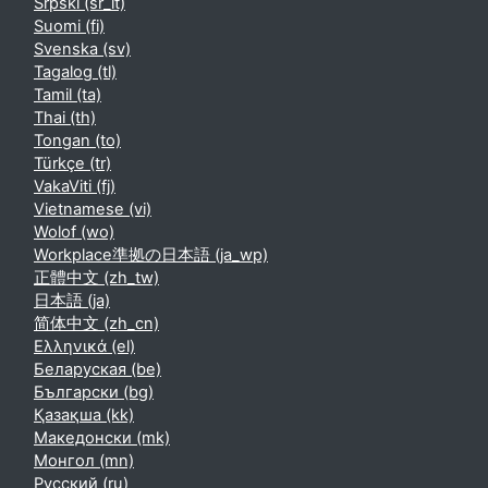
Srpski ‎(sr_lt)‎
Suomi ‎(fi)‎
Svenska ‎(sv)‎
Tagalog ‎(tl)‎
Tamil ‎(ta)‎
Thai ‎(th)‎
Tongan ‎(to)‎
Türkçe ‎(tr)‎
VakaViti ‎(fj)‎
Vietnamese ‎(vi)‎
Wolof ‎(wo)‎
Workplace準拠の日本語 ‎(ja_wp)‎
正體中文 ‎(zh_tw)‎
日本語 ‎(ja)‎
简体中文 ‎(zh_cn)‎
Ελληνικά ‎(el)‎
Беларуская ‎(be)‎
Български ‎(bg)‎
Қазақша ‎(kk)‎
Македонски ‎(mk)‎
Монгол ‎(mn)‎
Русский ‎(ru)‎