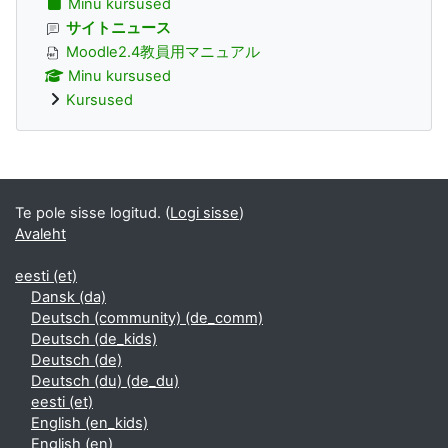
Minu kursused
サイトニュース
Moodle2.4教員用マニュアル
Minu kursused
Kursused
Supplementary blocks
Te pole sisse logitud. (
Logi sisse
)
Avaleht
eesti ‎(et)‎
Dansk ‎(da)‎
Deutsch (community) ‎(de_comm)‎
Deutsch ‎(de_kids)‎
Deutsch ‎(de)‎
Deutsch (du) ‎(de_du)‎
eesti ‎(et)‎
English ‎(en_kids)‎
English ‎(en)‎