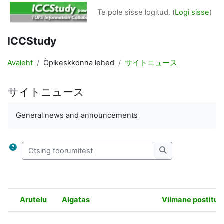
Jäta vahele peasisuni
Te pole sisse logitud. (
Logi sisse
)
ICCStudy
Avaleht
Õpikeskkonna lehed
サイトニュース
サイトニュース
Lõpetamise nõuded
General news and announcements
Otsing foorumitest
Otsing foorumites
Arutelu
Algatas
Viimane postitus
Olek
Arutelude loend. Kuvatakse 6 arutelu 