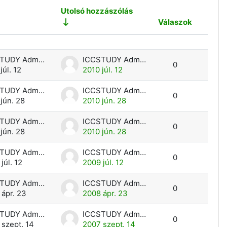
Utolsó hozzászólás
Válaszok
Művel
nítése
ICCSTUDY Admin User
ICCSTUDY Admin User
0
júl. 12
2010 júl. 12
ICCSTUDY Admin User
ICCSTUDY Admin User
0
jún. 28
2010 jún. 28
ICCSTUDY Admin User
ICCSTUDY Admin User
0
jún. 28
2010 jún. 28
ICCSTUDY Admin User
ICCSTUDY Admin User
0
júl. 12
2009 júl. 12
ICCSTUDY Admin User
ICCSTUDY Admin User
0
ápr. 23
2008 ápr. 23
ICCSTUDY Admin User
ICCSTUDY Admin User
0
szept. 14
2007 szept. 14