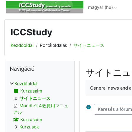
Tovább a fő tartalomhoz
magyar ‎(hu)‎
ICCStudy
Kezdőoldal
Portáloldalak
サイトニュース
Blokkok
Navigáció kihagyása
Navigáció
サイトニュ
Teljesítési követel
Kezdőoldal
General news and 
Kurzusaim
サイトニュース
Moodle2.4教員用マニュ
Keresés a fórumo
アル
Kurzusaim
Kurzusok