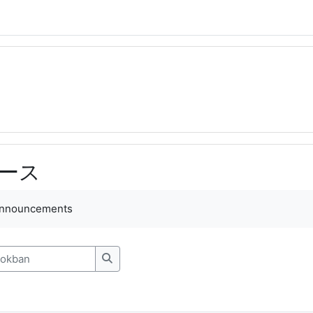
ース
mények
announcements
kban
Keresés a fórumokban