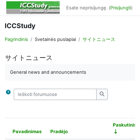
Pereiti į pagrindinį turinį
Esate neprisijungę. (
Prisijungti
)
ICCStudy
Pagrindinis
Svetainės puslapiai
サイトニュース
サイトニュース
Užbaigimo reikalavimai
General news and announcements
Ieškoti forumuose
Ieškoti forumuos
Paskutinis 
Pavadinimas
Pradėjo
Būsena