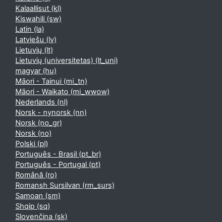
Kalaallisut ‎(kl)‎
Kiswahili ‎(sw)‎
Latin ‎(la)‎
Latviešu ‎(lv)‎
Lietuvių ‎(lt)‎
Lietuvių (universitetas) ‎(lt_uni)‎
magyar ‎(hu)‎
Māori - Tainui ‎(mi_tn)‎
Māori - Waikato ‎(mi_wwow)‎
Nederlands ‎(nl)‎
Norsk - nynorsk ‎(nn)‎
Norsk ‎(no_gr)‎
Norsk ‎(no)‎
Polski ‎(pl)‎
Português - Brasil ‎(pt_br)‎
Português - Portugal ‎(pt)‎
Română ‎(ro)‎
Romansh Sursilvan ‎(rm_surs)‎
Samoan ‎(sm)‎
Shqip ‎(sq)‎
Slovenčina ‎(sk)‎