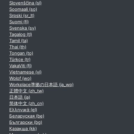
Slovenščina ‎(sl)‎
Soomaali ‎(so)‎
Srpski ‎(sr_lt)‎
Suomi ‎(fi)‎
Svenska ‎(sv)‎
Tagalog ‎(tl)‎
Tamil ‎(ta)‎
Thai ‎(th)‎
Tongan ‎(to)‎
Türkçe ‎(tr)‎
VakaViti ‎(fj)‎
Vietnamese ‎(vi)‎
Wolof ‎(wo)‎
Workplace準拠の日本語 ‎(ja_wp)‎
正體中文 ‎(zh_tw)‎
日本語 ‎(ja)‎
简体中文 ‎(zh_cn)‎
Ελληνικά ‎(el)‎
Беларуская ‎(be)‎
Български ‎(bg)‎
Қазақша ‎(kk)‎