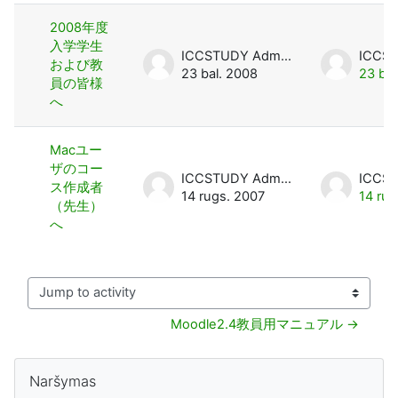
2008年度
入学学生
ICCSTUDY Admin User
および教
23 bal. 2008
23 bal
員の皆様
へ
Macユー
ザのコー
ICCSTUDY Admin User
ス作成者
14 rugs. 2007
14 rug
（先生）
へ
Jump to activity
Moodle2.4教員用マニュアル →
Blokai
Praleisti Naršymas
Naršymas