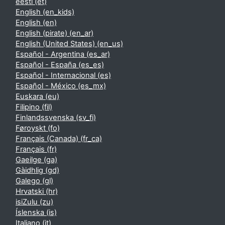
eesti ‎(et)‎
English ‎(en_kids)‎
English ‎(en)‎
English (pirate) ‎(en_ar)‎
English (United States) ‎(en_us)‎
Español - Argentina ‎(es_ar)‎
Español - España ‎(es_es)‎
Español - Internacional ‎(es)‎
Español - México ‎(es_mx)‎
Euskara ‎(eu)‎
Filipino ‎(fil)‎
Finlandssvenska ‎(sv_fi)‎
Føroyskt ‎(fo)‎
Français (Canada) ‎(fr_ca)‎
Français ‎(fr)‎
Gaeilge ‎(ga)‎
Gàidhlig ‎(gd)‎
Galego ‎(gl)‎
Hrvatski ‎(hr)‎
isiZulu ‎(zu)‎
Íslenska ‎(is)‎
Italiano ‎(it)‎