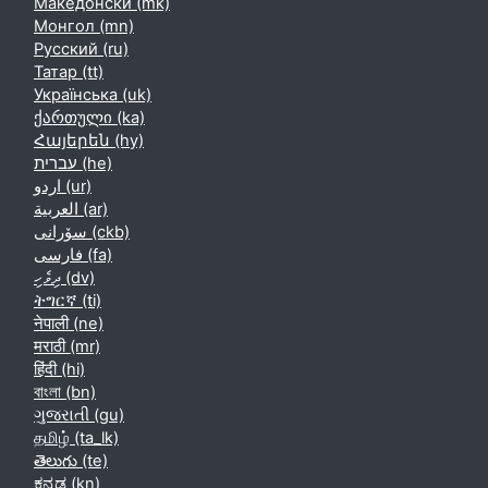
Македонски ‎(mk)‎
Монгол ‎(mn)‎
Русский ‎(ru)‎
Татар ‎(tt)‎
Українська ‎(uk)‎
ქართული ‎(ka)‎
Հայերեն ‎(hy)‎
עברית ‎(he)‎
اردو ‎(ur)‎
العربية ‎(ar)‎
سۆرانی ‎(ckb)‎
فارسی ‎(fa)‎
ދިވެހި ‎(dv)‎
ትግርኛ ‎(ti)‎
नेपाली ‎(ne)‎
मराठी ‎(mr)‎
हिंदी ‎(hi)‎
বাংলা ‎(bn)‎
ગુજરાતી ‎(gu)‎
தமிழ் ‎(ta_lk)‎
తెలుగు ‎(te)‎
ಕನ್ನಡ ‎(kn)‎