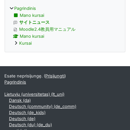
Pagrindinis
Mano kursai
サイトニュース
Moodle2.4教員用マニュアル
Mano kursai
Kursai
Papildomi blokai
Esate neprisijungę. (
Prisijungti
)
Pagrindinis
Lietuvių (universitetas) ‎(lt_uni)‎
Dansk ‎(da)‎
Deutsch (community) ‎(de_comm)‎
Deutsch ‎(de_kids)‎
Deutsch ‎(de)‎
Deutsch (du) ‎(de_du)‎