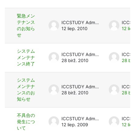
Diskusijų sąrašas. Rodoma 6 iš 6 dis
緊急メン
テナンス
ICCSTUDY Admin User
のお知ら
12 liep. 2010
12 lie
せ
システム
ICCSTUDY Admin User
メンテナ
28 birž. 2010
28 bir
ンス終了
システム
メンテナ
ICCSTUDY Admin User
ンスのお
28 birž. 2010
28 bir
知らせ
不具合の
ICCSTUDY Admin User
発生につ
12 liep. 2009
12 lie
いて