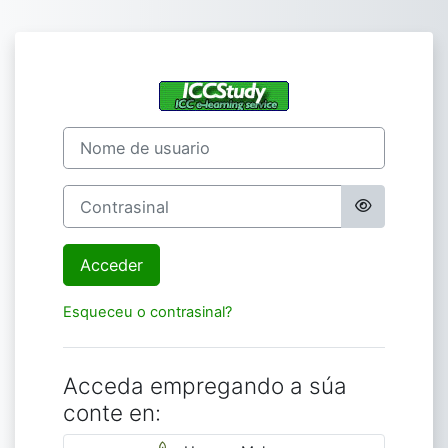
Ir ao contido principal
Acceder a ICCS
Nome de usuario
Contrasinal
Acceder
Esqueceu o contrasinal?
Acceda empregando a súa
conte en: