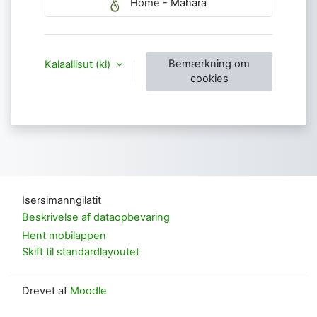
Home - Mahara
Bemærkning om
Kalaallisut ‎(kl)‎
cookies
Isersimanngilatit
Beskrivelse af dataopbevaring
Hent mobilappen
Skift til standardlayoutet
Drevet af
Moodle