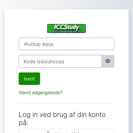
Gå til hovedindhold
Log ind til ICCS
Atuisup aqqa
Kode isissutissaq
Iserit
Glemt adgangskode?
Log in ved brug af din konto
på: