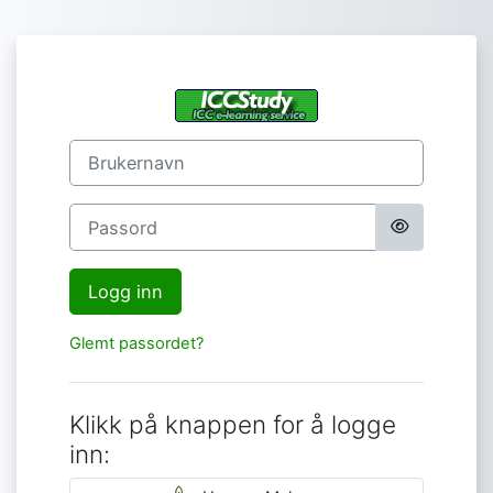
Gå til hovedinnhold
Logg inn på IC
Brukernavn
Passord
Logg inn
Glemt passordet?
Klikk på knappen for å logge
inn: